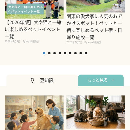
関東の愛犬家に人気のおで
【2026年版】犬や猫と一緒
かけスポット！ペットと一
に楽しめるペットイベント
緒に楽しめるペット宿・日
一覧
帰り施設一覧
2026年7月5日
By equall編集部
2026年7月7日
By equall編集部
2
豆知識
もっと見る +