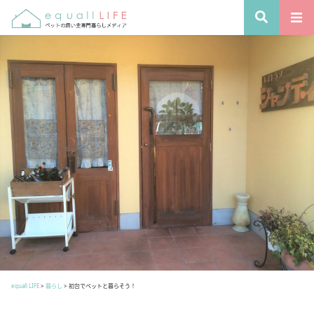
equall LIFE
>
暮らし
>
初台でペットと暮らそう！