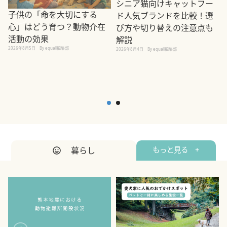
シニア猫向けキャットフー
子供の「命を大切にする
ド人気ブランドを比較！選
心」はどう育つ？動物介在
び方や切り替えの注意点も
活動の効果
解説
2026年8月5日
By equall編集部
2026年8月4日
By equall編集部
2
暮らし
もっと見る +