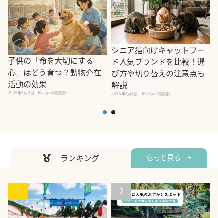
シニア猫向けキャットフー
子供の「命を大切にする
ド人気ブランドを比較！選
心」はどう育つ？動物介在
び方や切り替えの注意点も
活動の効果
解説
2026年8月5日
By equall編集部
2026年8月4日
By equall編集部
2
ランキング
もっと見る +
1
2