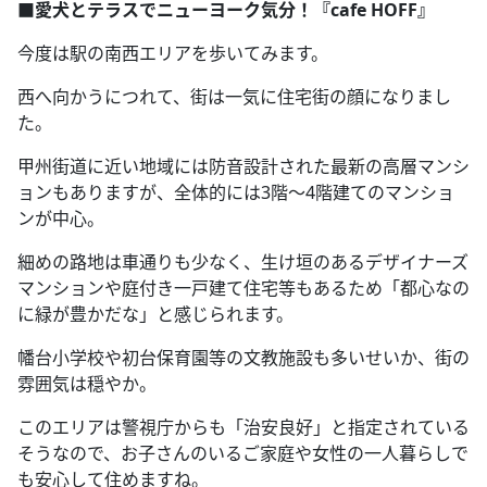
■愛犬とテラスでニューヨーク気分！『cafe HOFF』
今度は駅の南西エリアを歩いてみます。
西へ向かうにつれて、街は一気に住宅街の顔になりまし
た。
甲州街道に近い地域には防音設計された最新の高層マンシ
ョンもありますが、全体的には3階～4階建てのマンショ
ンが中心。
細めの路地は車通りも少なく、生け垣のあるデザイナーズ
マンションや庭付き一戸建て住宅等もあるため「都心なの
に緑が豊かだな」と感じられます。
幡台小学校や初台保育園等の文教施設も多いせいか、街の
雰囲気は穏やか。
このエリアは警視庁からも「治安良好」と指定されている
そうなので、お子さんのいるご家庭や女性の一人暮らしで
も安心して住めますね。