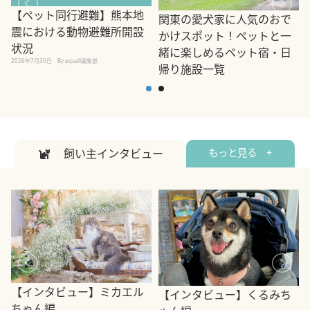
【ペット同行避難】熊本地
関東の愛犬家に人気のおで
震における動物避難所開設
かけスポット！ペットと一
状況
緒に楽しめるペット宿・日
2026年7月30日
By equall編集部
帰り施設一覧
2
2026年7月7日
By equall編集部
飼い主インタビュー
もっと見る +
【インタビュー】ミカエル
【インタビュー】くるみち
ちゃん編