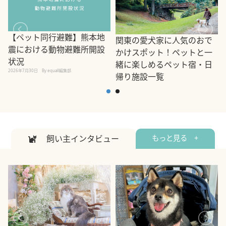
【ペット同行避難】熊本地
関東の愛犬家に人気のおで
震における動物避難所開設
かけスポット！ペットと一
状況
緒に楽しめるペット宿・日
2026年7月30日
By equall編集部
帰り施設一覧
2
2026年7月7日
By equall編集部
飼い主インタビュー
もっと見る +