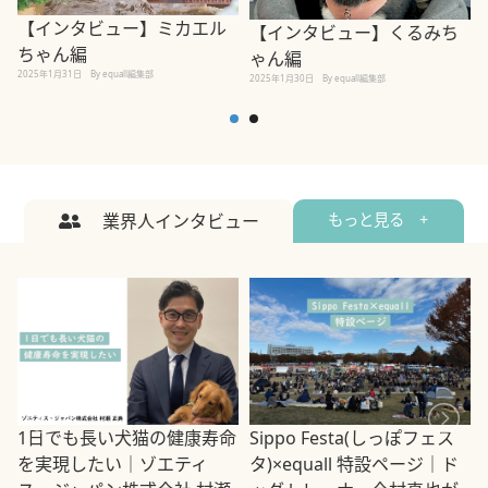
【インタビュー】ミカエル
【インタビュー】くるみち
ちゃん編
ゃん編
2025年1月31日
By equall編集部
2
2025年1月30日
By equall編集部
業界人インタビュー
もっと見る +
1日でも長い犬猫の健康寿命
Sippo Festa(しっぽフェス
を実現したい｜ゾエティ
タ)×equall 特設ページ｜ド