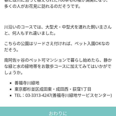
春には川に沿って植えられた
700
本もの桜が満開になり、
多くの人がお花見に訪れるのだそうです。
川沿いのコースでは、大型犬・中型犬を連れた飼い主さん
と、何人もすれ違いました。
こちらの公園はリードさえ付ければ、ペット入園
OK
なの
だそう。
南阿佐ヶ谷のペット可マンションで暮らし始めたら、静か
な緑と水の緑地帯をお散歩コースに加えてみてはいかがで
しょうか。
善福寺川緑地
東京都杉並区成田東・成田西・荻窪
1
丁目
TEL
：
03-3313-4247(
善福寺川緑地サービスセンター
)
おわりに