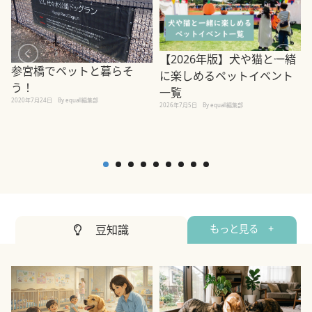
【2026年版】犬や猫と一緒
参宮橋でペットと暮らそ
に楽しめるペットイベント
う！
一覧
2020年7月24日
By equall編集部
2026年7月5日
By equall編集部
2
豆知識
もっと見る +