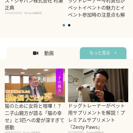
ス・ジャパン株式会社 村瀬
ッグトレーナー今村真也が
正典
ペットイベントの魅力とイ
2026年5月29日
By equall編集部
ベント参加時の注意点も解
説
2026年5月12日
By equall編集部
2
動画
もっと見る +
ドッグトレーナーがペット
猫のために女将と喧嘩！？
用サプリメントを解説！プ
二子山親方が語る「猫の幸
レミアムサプリメント
せ」と3匹への愛が深すぎて
2
『Zesty Paws』
感動
2025年8月8日
By equall編集部
2026年2月4日
By equall編集部