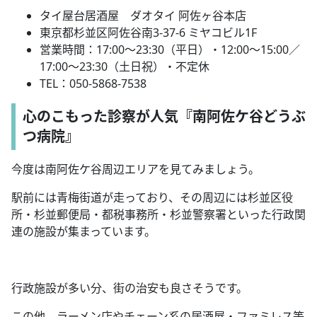
タイ屋台居酒屋 ダオタイ 阿佐ヶ谷本店
東京都杉並区阿佐谷南
3-37-6
ミヤコビル
1F
営業時間：
17:00
～
23:30
（平日）・
12:00
～
15:00
／
17:00
～
23:30
（土日祝）・不定休
TEL
：
050-5868-7538
心のこもった診察が人気『南阿佐ケ谷どうぶ
つ病院』
今度は南阿佐ケ谷周辺エリアを見てみましょう。
駅前には青梅街道が走っており、その周辺には杉並区役
所・杉並郵便局・都税事務所・杉並警察署といった行政関
連の施設が集まっています。
行政施設が多い分、街の治安も良さそうです。
この他、ラーメン店やチェーン系の居酒屋・ファミレス等