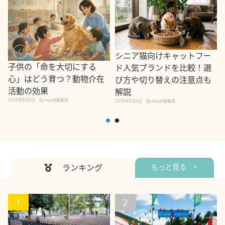
シニア猫向けキャットフー
子供の「命を大切にする
ド人気ブランドを比較！選
心」はどう育つ？動物介在
び方や切り替えの注意点も
活動の効果
解説
2026年8月5日
By equall編集部
2026年8月4日
By equall編集部
2
ランキング
もっと見る +
1
2