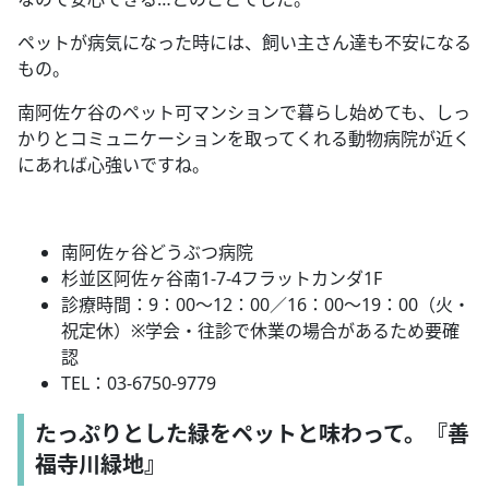
ペットが病気になった時には、飼い主さん達も不安になる
もの。
南阿佐ケ谷のペット可マンションで暮らし始めても、しっ
かりとコミュニケーションを取ってくれる動物病院が近く
にあれば心強いですね。
南阿佐ヶ谷どうぶつ病院
杉並区阿佐ヶ谷南
1-7-4
フラットカンダ
1F
診療時間：
9
：
00
～
12
：
00
／
16
：
00
～
19
：
00
（火・
祝定休）
※
学会・往診で休業の場合があるため要確
認
TEL
：
03-6750-9779
たっぷりとした緑をペットと味わって。『善
福寺川緑地』