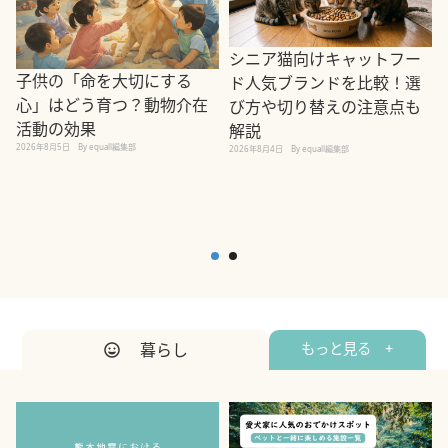
シニア猫向けキャットフー
子供の「命を大切にする
ド人気ブランドを比較！選
心」はどう育つ？動物介在
び方や切り替えの注意点も
活動の効果
解説
2026年8月5日
By equall編集部
2026年8月4日
By equall編集部
2
暮らし
もっと見る +