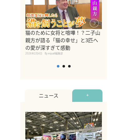
ドッグトレーナ
猫のために女将と喧嘩！？二子山
リメントを解説
親方が語る「猫の幸せ」と3匹へ
リメント『Zest
の愛が深すぎて感動
2025年8月8日
By equall編
2026年2月4日
By equall編集部
ニュース
+