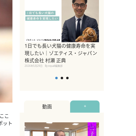
1日でも長い犬猫の健康寿命を実
Sippo Fest
現したい｜ゾエティス・ジャパン
タ)×equall
株式会社 村瀬 正典
レーナー今村真
2026年5月29日
By equall編集部
トの魅力とイベ
点も解説
2026年5月12日
By equall
動画
+
ここ
ポット