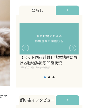
暮らし
+
【ペット同行避難】熊本地震にお
関東の愛犬家に
ける動物避難所開設状況
ポット！ペット
2026年7月30日
By equall編集部
ペット宿・日帰
2026年7月7日
By equall編
にア
飼い主インタビュー
+