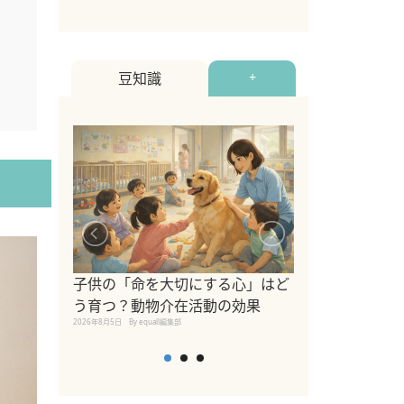
豆知識
+
シニア猫向けキ
ブランドを比較
子供の「命を大切にする心」はど
えの注意点も解
う育つ？動物介在活動の効果
2026年8月4日
By equall編
2026年8月5日
By equall編集部