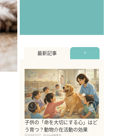
最新記事
+
シニア猫向けキ
ブランドを比較
子供の「命を大切にする心」はど
えの注意点も解
う育つ？動物介在活動の効果
2026年8月4日
By equall編
2026年8月5日
By equall編集部