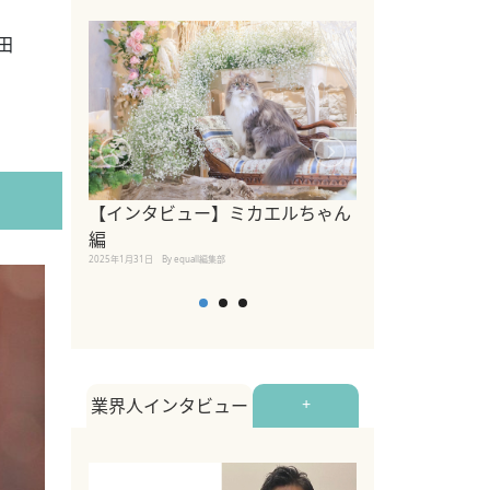
田
【インタビュー】ミカエルちゃん
【インタビュー
編
2025年1月30日
By equall
2025年1月31日
By equall編集部
業界人インタビュー
+