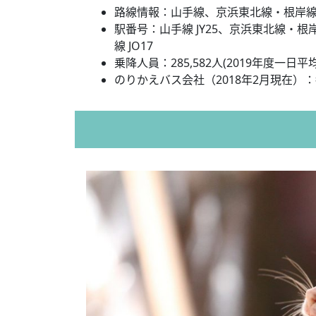
路線情報：山手線、京浜東北線・根岸
駅番号：山手線 JY25、京浜東北線・根岸
線 JO17
乗降人員：285,582人(2019年度一日平均
のりかえバス会社（2018年2月現在