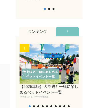
ランキング
+
1
2
【2026年版】犬や猫と一緒に楽し
参宮橋でペット
めるペットイベント一覧
2020年7月24日
By equall
2026年7月5日
By equall編集部