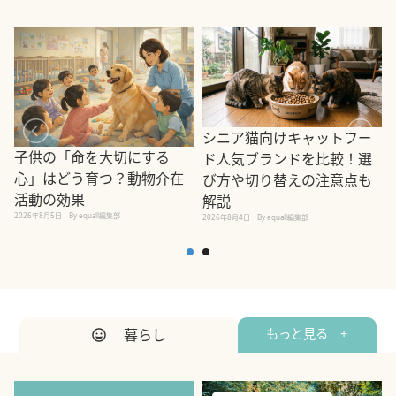
シニア猫向けキャットフー
子供の「命を大切にする
ド人気ブランドを比較！選
心」はどう育つ？動物介在
び方や切り替えの注意点も
活動の効果
解説
2026年8月5日
By equall編集部
2026年8月4日
By equall編集部
2
暮らし
もっと見る +