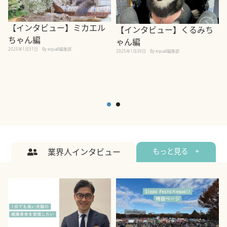
【インタビュー】ミカエル
【インタビュー】くるみち
ちゃん編
ゃん編
2025年1月31日
By equall編集部
2
2025年1月30日
By equall編集部
業界人インタビュー
もっと見る +