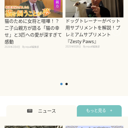
ドッグトレーナーがペット
猫のために女将と喧嘩！？
用サプリメントを解説！プ
二子山親方が語る「猫の幸
レミアムサプリメント
せ」と3匹への愛が深すぎて
2
『Zesty Paws』
感動
2025年8月8日
By equall編集部
2026年2月4日
By equall編集部
ニュース
もっと見る +