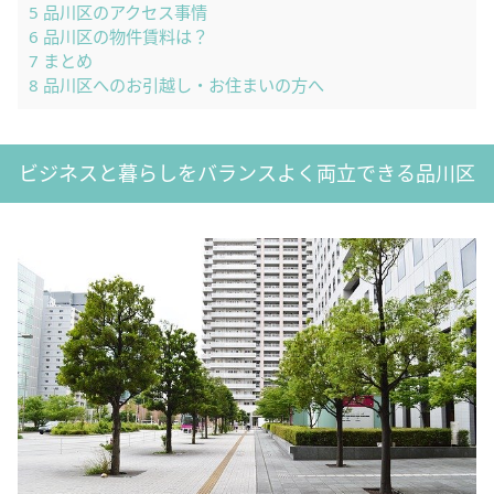
5
品川区のアクセス事情
6
品川区の物件賃料は？
7
まとめ
8
品川区へのお引越し・お住まいの方へ
ビジネスと暮らしをバランスよく両立できる品川区