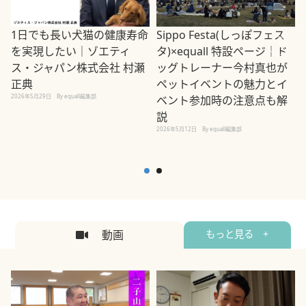
1日でも長い犬猫の健康寿命
Sippo Festa(しっぽフェス
を実現したい｜ゾエティ
タ)×equall 特設ページ｜ド
ス・ジャパン株式会社 村瀬
ッグトレーナー今村真也が
正典
ペットイベントの魅力とイ
2026年5月29日
By equall編集部
ベント参加時の注意点も解
説
2026年5月12日
By equall編集部
2
動画
もっと見る +