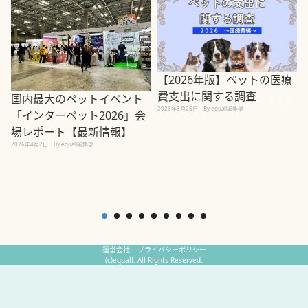
【2026年版】ペットの医療
費支出に関する調査
国内最大のペットイベント
2026年3月26日
By equall編集部
「インターペット2026」会
場レポート【最新情報】
2
2026年4月2日
By equall編集部
運営会社
プライバシーポリシー
(c)equall. All Rights Reserved.