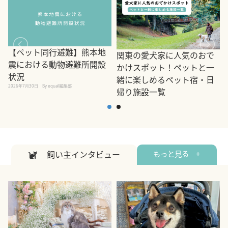
【ペット同行避難】熊本地
関東の愛犬家に人気のおで
震における動物避難所開設
かけスポット！ペットと一
状況
緒に楽しめるペット宿・日
2026年7月30日
By equall編集部
帰り施設一覧
2
2026年7月7日
By equall編集部
飼い主インタビュー
もっと見る +