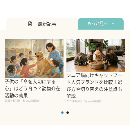
最新記事
もっと見る +
シニア猫向けキャットフー
子供の「命を大切にする
ド人気ブランドを比較！選
心」はどう育つ？動物介在
び方や切り替えの注意点も
活動の効果
解説
2026年8月5日
By equall編集部
2026年8月4日
By equall編集部
2