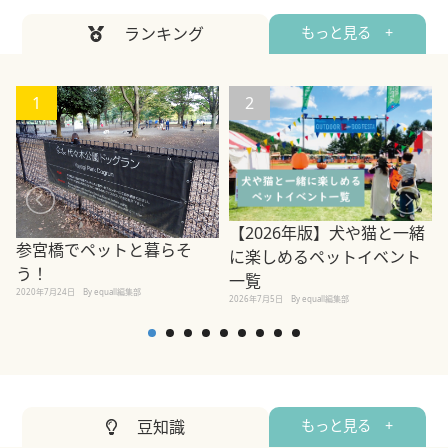
ランキング
もっと見る +
1
2
【2026年版】犬や猫と一緒
参宮橋でペットと暮らそ
に楽しめるペットイベント
う！
一覧
2020年7月24日
By equall編集部
2026年7月5日
By equall編集部
2
豆知識
もっと見る +