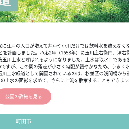
代に江戸の人口が増えて井戸や小川だけでは飲料水を賄えなく
を計画しました。承応2年（1653年）に玉川庄右衛門、清右
後玉川上水と呼ばれるようになりました。上水は取水口である
ものですが、この間の落差が小さく勾配が緩やかなため、うまく
玉川上水緑道として開園されているのは、杉並区の浅間橋から
ての上水の面影を求めて、さらに上流を散策することもできます
公園の詳細を見る
町田市