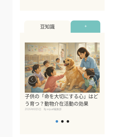
豆知識
+
シニア猫向けキ
ブランドを比較
子供の「命を大切にする心」はど
えの注意点も解
う育つ？動物介在活動の効果
2026年8月4日
By equall編
2026年8月5日
By equall編集部