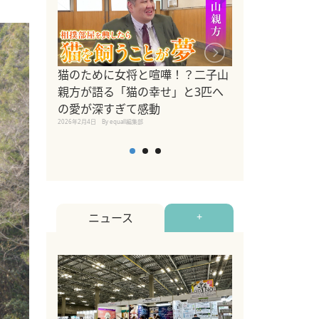
ドッグトレーナ
猫のために女将と喧嘩！？二子山
リメントを解説
親方が語る「猫の幸せ」と3匹へ
リメント『Zest
の愛が深すぎて感動
2025年8月8日
By equall編
2026年2月4日
By equall編集部
ニュース
+