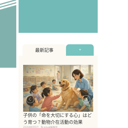
最新記事
+
シニア猫向けキ
ブランドを比較
子供の「命を大切にする心」はど
えの注意点も解
う育つ？動物介在活動の効果
2026年8月4日
By equall編
2026年8月5日
By equall編集部