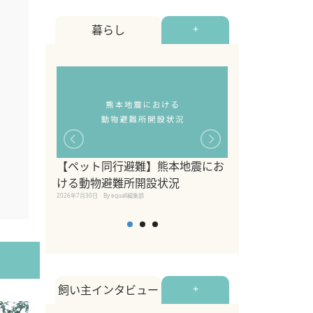
暮らし
+
【ペット同行避難】熊本地震にお
関東の愛犬家に
ける動物避難所開設状況
ポット！ペット
2026年7月30日
By equall編集部
ペット宿・日帰
2026年7月7日
By equall編
飼い主インタビュー
+