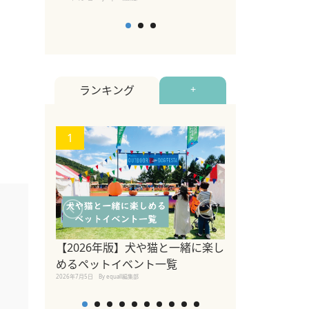
ランキング
+
1
2
【2026年版】犬や猫と一緒に楽し
参宮橋でペット
めるペットイベント一覧
2020年7月24日
By equall
2026年7月5日
By equall編集部