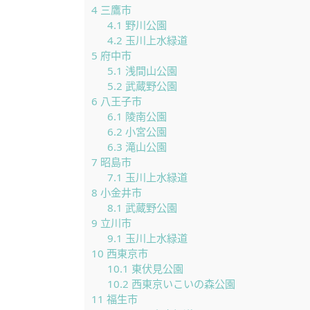
4
三鷹市
4.1
野川公園
4.2
玉川上水緑道
5
府中市
5.1
浅間山公園
5.2
武蔵野公園
6
八王子市
6.1
陵南公園
6.2
小宮公園
6.3
滝山公園
7
昭島市
7.1
玉川上水緑道
8
小金井市
8.1
武蔵野公園
9
立川市
9.1
玉川上水緑道
10
西東京市
10.1
東伏見公園
10.2
西東京いこいの森公園
11
福生市