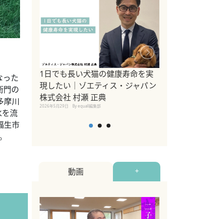
1日でも長い犬猫の健康寿命を実
Sippo Fest
なった
現したい｜ゾエティス・ジャパン
タ)×equall
衛門の
株式会社 村瀬 正典
レーナー今村真
多摩川
2026年5月29日
By equall編集部
トの魅力とイベ
水を流
点も解説
福生市
2026年5月12日
By equall
。
動画
+