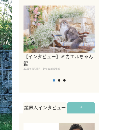
【インタビュー】ミカエルちゃん
【インタビュー
編
2025年1月30日
By equall
2025年1月31日
By equall編集部
業界人インタビュー
+