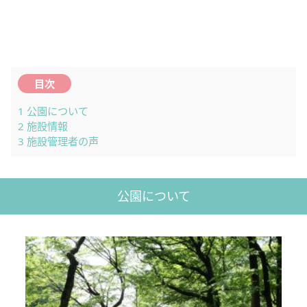
目次
1
公園について
2
施設情報
3
施設管理者の声
公園について