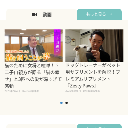
動画
もっと見る +
ドッグトレーナーがペット
猫のために女将と喧嘩！？
用サプリメントを解説！プ
二子山親方が語る「猫の幸
レミアムサプリメント
せ」と3匹への愛が深すぎて
2
『Zesty Paws』
感動
2025年8月8日
By equall編集部
2026年2月4日
By equall編集部