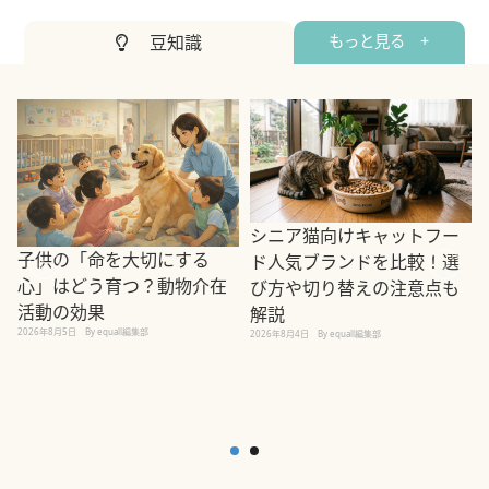
豆知識
もっと見る +
シニア猫向けキャットフー
子供の「命を大切にする
ド人気ブランドを比較！選
心」はどう育つ？動物介在
び方や切り替えの注意点も
活動の効果
解説
2026年8月5日
By equall編集部
2026年8月4日
By equall編集部
2