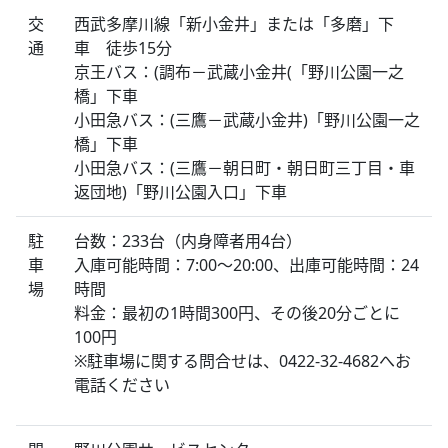
交
西武多摩川線「新小金井」または「多磨」下
通
車 徒歩15分
京王バス：(調布－武蔵小金井(「野川公園一之
橋」下車
小田急バス：(三鷹－武蔵小金井)「野川公園一之
橋」下車
小田急バス：(三鷹－朝日町・朝日町三丁目・車
返団地)「野川公園入口」下車
駐
台数：233台（内身障者用4台）
車
入庫可能時間：7:00～20:00、出庫可能時間：24
場
時間
料金：最初の1時間300円、その後20分ごとに
100円
※駐車場に関する問合せは、0422-32-4682へお
電話ください