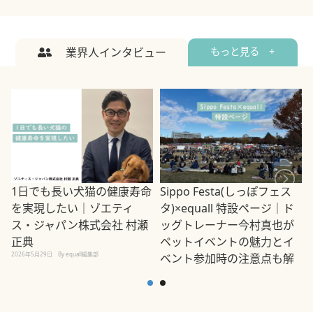
業界人インタビュー
もっと見る +
1日でも長い犬猫の健康寿命
Sippo Festa(しっぽフェス
を実現したい｜ゾエティ
タ)×equall 特設ページ｜ド
ス・ジャパン株式会社 村瀬
ッグトレーナー今村真也が
正典
ペットイベントの魅力とイ
2026年5月29日
By equall編集部
ベント参加時の注意点も解
説
2026年5月12日
By equall編集部
2