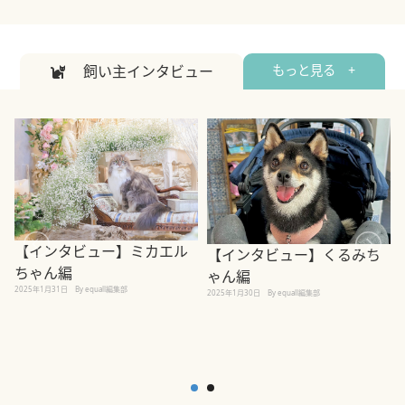
飼い主インタビュー
もっと見る +
【インタビュー】ミカエル
【インタビュー】くるみち
ちゃん編
ゃん編
2025年1月31日
By equall編集部
2
2025年1月30日
By equall編集部