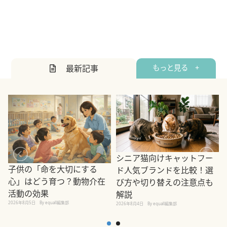
最新記事
もっと見る +
シニア猫向けキャットフー
子供の「命を大切にする
ド人気ブランドを比較！選
心」はどう育つ？動物介在
び方や切り替えの注意点も
活動の効果
解説
2026年8月5日
By equall編集部
2026年8月4日
By equall編集部
2