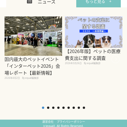
ニュース
もっと見る +
【2026年版】ペットの医療
費支出に関する調査
国内最大のペットイベント
2026年3月26日
By equall編集部
「インターペット2026」会
場レポート【最新情報】
2
2026年4月2日
By equall編集部
運営会社
プライバシーポリシー
(c)equall. All Rights Reserved.