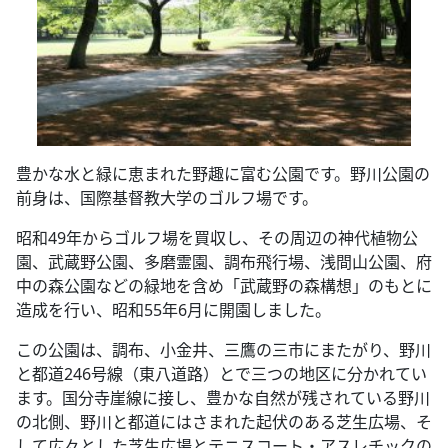
豊かな水と緑に恵まれた野趣に富む公園です。野川公園の
前身は、国際基督教大学のゴルフ場です。
昭和49年からゴルフ場を買収し、その周辺の神代植物公
園、武蔵野公園、多磨霊園、調布飛行場、浅間山公園、府
中の森公園などの緑地を含め「武蔵野の森構想」のもとに
造成を行い、昭和55年6月に開園しました。
この公園は、調布、小金井、三鷹の三市にまたがり、野川
と都道246号線（東八道路）とで三つの地区に分かれてい
ます。国分寺崖線に接し、豊かな自然が残されている野川
の北側、野川と都道にはさまれた起伏のある芝生広場、そ
して広々とした芝生広場とテニスコート・アスレチックの