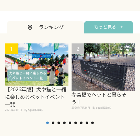
ランキング
もっと見る +
1
2
【2026年版】犬や猫と一緒
参宮橋でペットと暮らそ
に楽しめるペットイベント
う！
一覧
2020年7月24日
By equall編集部
2026年7月5日
By equall編集部
2