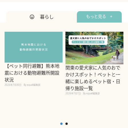
暮らし
もっと見る +
【ペット同行避難】熊本地
関東の愛犬家に人気のおで
震における動物避難所開設
かけスポット！ペットと一
状況
緒に楽しめるペット宿・日
2026年7月30日
By equall編集部
帰り施設一覧
2
2026年7月7日
By equall編集部