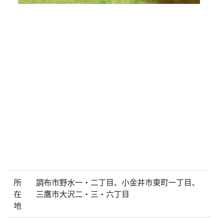
所
調布市野水一・二丁目、小金井市東町一丁目、
在
三鷹市大沢二・三・六丁目
地