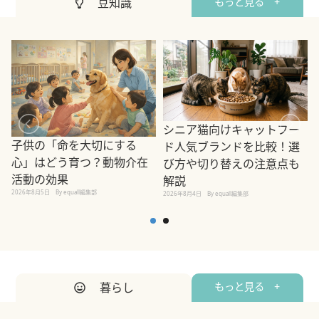
豆知識
もっと見る +
シニア猫向けキャットフー
子供の「命を大切にする
ド人気ブランドを比較！選
心」はどう育つ？動物介在
び方や切り替えの注意点も
活動の効果
解説
2026年8月5日
By equall編集部
2026年8月4日
By equall編集部
2
暮らし
もっと見る +