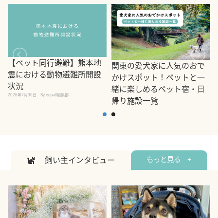
【ペット同行避難】熊本地
関東の愛犬家に人気のおで
震における動物避難所開設
かけスポット！ペットと一
状況
緒に楽しめるペット宿・日
2026年7月30日
By equall編集部
帰り施設一覧
2
2026年7月7日
By equall編集部
飼い主インタビュー
もっと見る +