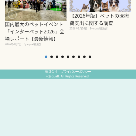
【2026年版】ペットの医療
費支出に関する調査
国内最大のペットイベント
2026年3月26日
By equall編集部
「インターペット2026」会
場レポート【最新情報】
2
2026年4月2日
By equall編集部
運営会社
プライバシーポリシー
(c)equall. All Rights Reserved.