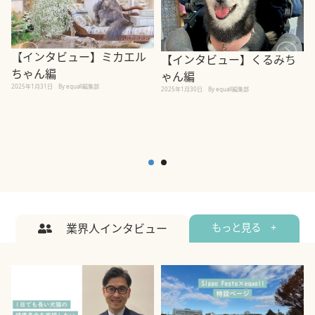
【インタビュー】ミカエル
【インタビュー】くるみち
ちゃん編
ゃん編
2025年1月31日
By equall編集部
2
2025年1月30日
By equall編集部
業界人インタビュー
もっと見る +