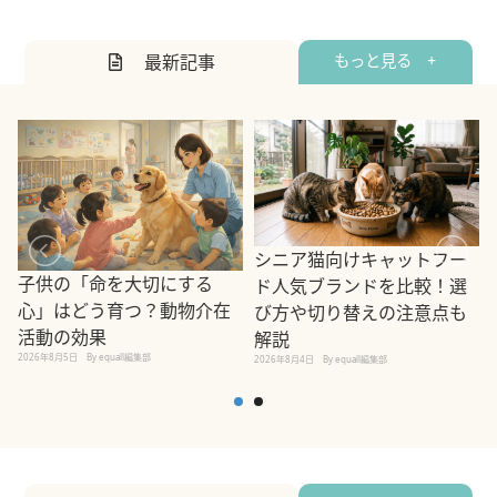
最新記事
もっと見る +
シニア猫向けキャットフー
子供の「命を大切にする
ド人気ブランドを比較！選
心」はどう育つ？動物介在
び方や切り替えの注意点も
活動の効果
解説
2026年8月5日
By equall編集部
2026年8月4日
By equall編集部
2