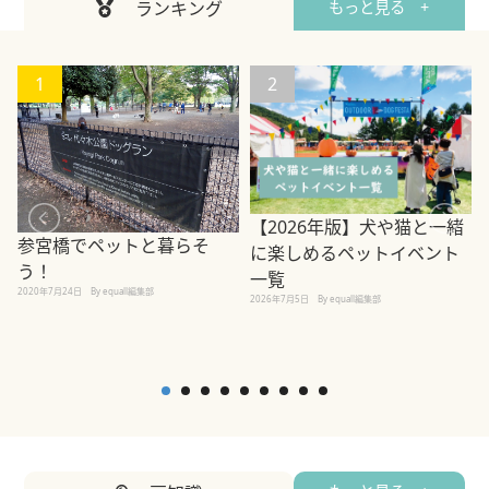
ランキング
もっと見る +
1
2
【2026年版】犬や猫と一緒
参宮橋でペットと暮らそ
に楽しめるペットイベント
う！
一覧
2020年7月24日
By equall編集部
2026年7月5日
By equall編集部
2