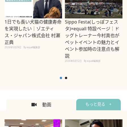
1日でも長い犬猫の健康寿命
Sippo Festa(しっぽフェス
を実現したい｜ゾエティ
タ)×equall 特設ページ｜ド
ス・ジャパン株式会社 村瀬
ッグトレーナー今村真也が
正典
ペットイベントの魅力とイ
2026年5月29日
By equall編集部
ベント参加時の注意点も解
説
2026年5月12日
By equall編集部
2
動画
もっと見る +