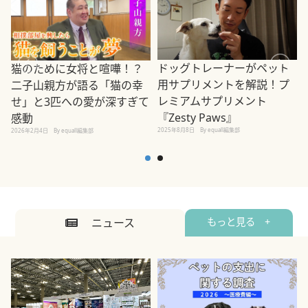
ドッグトレーナーがペット
猫のために女将と喧嘩！？
用サプリメントを解説！プ
二子山親方が語る「猫の幸
レミアムサプリメント
せ」と3匹への愛が深すぎて
2
『Zesty Paws』
感動
2025年8月8日
By equall編集部
2026年2月4日
By equall編集部
ニュース
もっと見る +