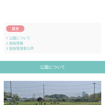
目次
1
公園について
2
施設情報
3
施設管理者の声
公園について