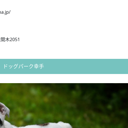
.jp/
2051
ドッグパーク幸手