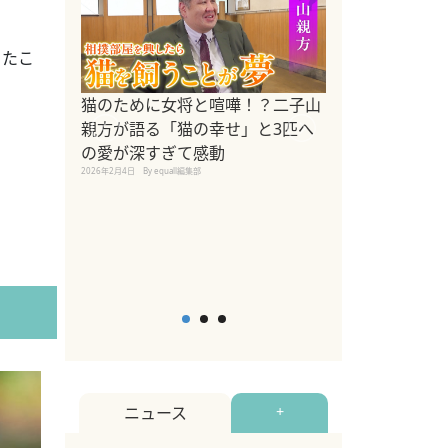
ったこ
ドッグトレーナ
猫のために女将と喧嘩！？二子山
リメントを解説
親方が語る「猫の幸せ」と3匹へ
リメント『Zest
の愛が深すぎて感動
2025年8月8日
By equall編
2026年2月4日
By equall編集部
ニュース
+