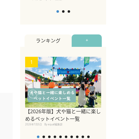
ランキング
+
1
2
【2026年版】犬や猫と一緒に楽し
参宮橋でペット
めるペットイベント一覧
2020年7月24日
By equall
2026年7月5日
By equall編集部