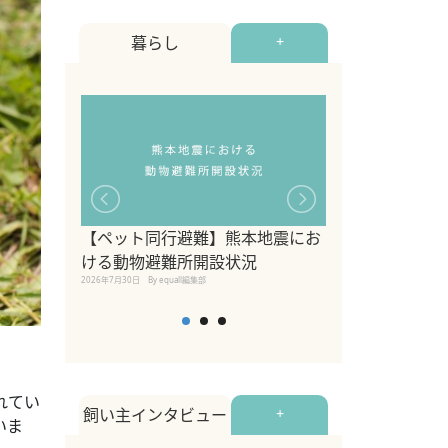
暮らし
+
【ペット同行避難】熊本地震にお
関東の愛犬家に
ける動物避難所開設状況
ポット！ペット
2026年7月30日
By equall編集部
ペット宿・日帰
2026年7月7日
By equall編
れてい
飼い主インタビュー
+
いま