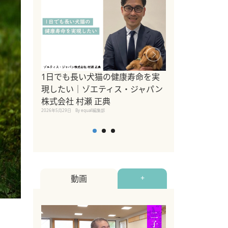
1日でも長い犬猫の健康寿命を実
Sippo Fest
現したい｜ゾエティス・ジャパン
タ)×equall
株式会社 村瀬 正典
レーナー今村真
2026年5月29日
By equall編集部
トの魅力とイベ
点も解説
2026年5月12日
By equall
動画
+