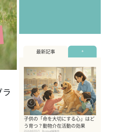
最新記事
+
グラ
シニア猫向けキ
ブランドを比較
子供の「命を大切にする心」はど
えの注意点も解
う育つ？動物介在活動の効果
2026年8月4日
By equall編
2026年8月5日
By equall編集部