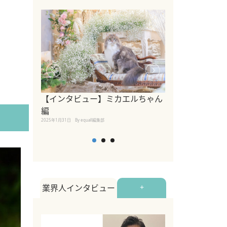
【インタビュー】ミカエルちゃん
【インタビュー
編
2025年1月30日
By equall
2025年1月31日
By equall編集部
業界人インタビュー
+