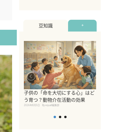
豆知識
+
シニア猫向けキ
ブランドを比較
子供の「命を大切にする心」はど
えの注意点も解
う育つ？動物介在活動の効果
2026年8月4日
By equall編
2026年8月5日
By equall編集部