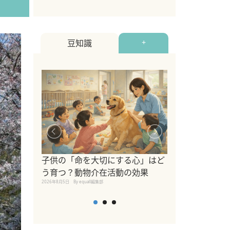
豆知識
+
シニア猫向けキ
ブランドを比較
子供の「命を大切にする心」はど
えの注意点も解
う育つ？動物介在活動の効果
2026年8月4日
By equall編
2026年8月5日
By equall編集部