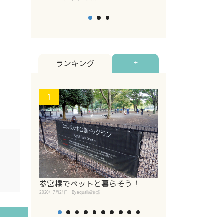
ランキング
+
1
2
【2026年版
参宮橋でペットと暮らそう！
めるペットイベ
2020年7月24日
By equall編集部
2026年7月5日
By equall編