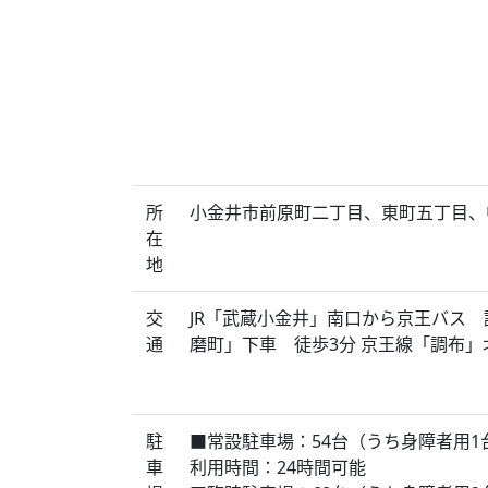
所
小金井市前原町二丁目、東町五丁目、
在
地
交
JR「武蔵小金井」南口から京王バス
通
磨町」下車 徒歩3分 京王線「調布
駐
■常設駐車場：54台（うち身障者用1
車
利用時間：24時間可能