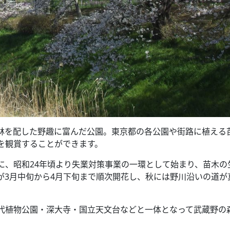
林を配した野趣に富んだ公園。東京都の各公園や街路に植える
を観賞することができます。
に、昭和24年頃より失業対策事業の一環として始まり、苗木の
が3月中旬から4月下旬まで順次開花し、秋には野川沿いの道が
。
代植物公園・深大寺・国立天文台などと一体となって武蔵野の