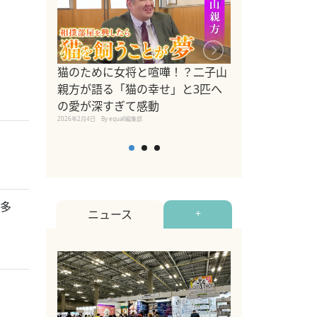
ドッグトレーナ
猫のために女将と喧嘩！？二子山
リメントを解説
親方が語る「猫の幸せ」と3匹へ
リメント『Zest
の愛が深すぎて感動
2025年8月8日
By equall編
2026年2月4日
By equall編集部
「多
ニュース
+