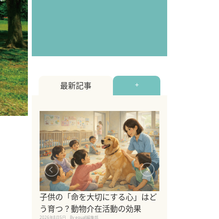
最新記事
+
シニア猫向けキ
ブランドを比較
子供の「命を大切にする心」はど
えの注意点も解
う育つ？動物介在活動の効果
2026年8月4日
By equall編
2026年8月5日
By equall編集部