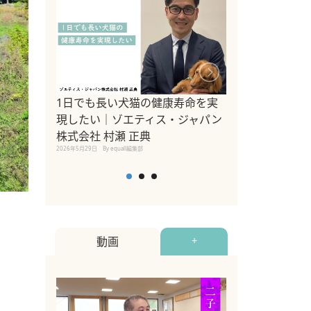
1日でも長い犬猫の健康寿命を実
Sippo Fest
現したい｜ゾエティス・ジャパン
タ)×equall
株式会社 村瀬 正典
レーナー今村真
2026年5月29日
By equall編集部
トの魅力とイベ
点も解説
2026年5月12日
By equall
動画
+