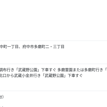
中町一丁目、府中市多磨町二・三丁目
 調布行き「武蔵野公園」下車すぐ 多磨霊園または多磨町行き
」北口から武蔵小金井行き「武蔵野公園」下車すぐ
台）