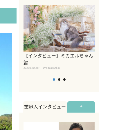
【インタビュー】ミカエルちゃん
【インタビュー
編
2025年1月30日
By equall
2025年1月31日
By equall編集部
業界人インタビュー
+