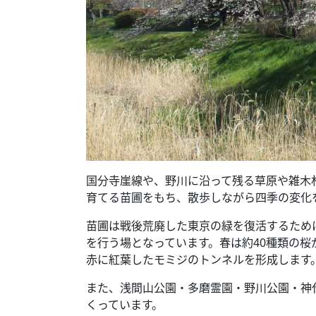
国分寺崖線や、野川に沿って残る草原や雑木
育てる苗圃をもち、散歩しながら四季の変化
苗圃は戦後荒廃した東京の緑を復活するため
を行う場となっています。春は約40種類の桜
赤に紅葉したモミジのトンネルを形成します
また、浅間山公園・多磨霊園・野川公園・神
くっています。