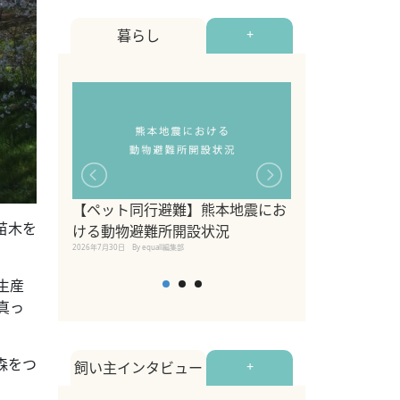
暮らし
+
【ペット同行避難】熊本地震にお
関東の愛犬家に
苗木を
ける動物避難所開設状況
ポット！ペット
2026年7月30日
By equall編集部
ペット宿・日帰
2026年7月7日
By equall編
生産
真っ
森をつ
飼い主インタビュー
+