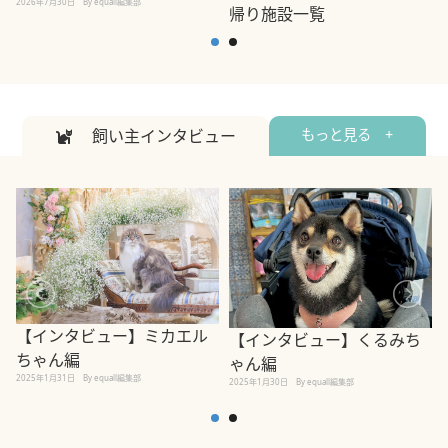
2026年7月30日
By equall編集部
帰り施設一覧
2
2026年7月7日
By equall編集部
飼い主インタビュー
もっと見る +
【インタビュー】ミカエル
【インタビュー】くるみち
ちゃん編
ゃん編
2025年1月31日
By equall編集部
2
2025年1月30日
By equall編集部