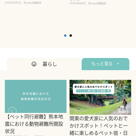
2026年8月5日
By equall編集部
2026年8月4日
By equall編集部
2
暮らし
もっと見る +
【ペット同行避難】熊本地
関東の愛犬家に人気のおで
震における動物避難所開設
かけスポット！ペットと一
状況
緒に楽しめるペット宿・日