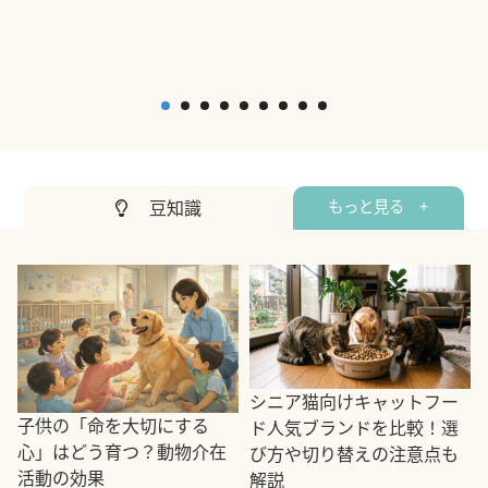
2
豆知識
もっと見る +
シニア猫向けキャットフー
子供の「命を大切にする
ド人気ブランドを比較！選
心」はどう育つ？動物介在
び方や切り替えの注意点も
活動の効果
解説