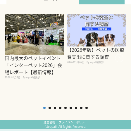
【2026年版】ペットの医療
費支出に関する調査
国内最大のペットイベント
2026年3月26日
By equall編集部
「インターペット2026」会
場レポート【最新情報】
2
2026年4月2日
By equall編集部
運営会社
プライバシーポリシー
(c)equall. All Rights Reserved.