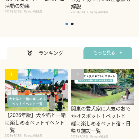
活動の効果
解説
2026年8月5日
By equall編集部
2026年8月4日
By equall編集部
2
ランキング
もっと見る +
1
2
関東の愛犬家に人気のおで
【2026年版】犬や猫と一緒
かけスポット！ペットと一
に楽しめるペットイベント
緒に楽しめるペット宿・日
一覧
帰り施設一覧
2026年7月5日
By equall編集部
2026年7月7日
By equall編集部