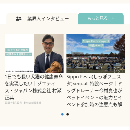
業界人インタビュー
もっと見る +
1日でも長い犬猫の健康寿命
Sippo Festa(しっぽフェス
を実現したい｜ゾエティ
タ)×equall 特設ページ｜ド
ス・ジャパン株式会社 村瀬
ッグトレーナー今村真也が
正典
ペットイベントの魅力とイ
2026年5月29日
By equall編集部
ベント参加時の注意点も解
説
2026年5月12日
By equall編集部
2