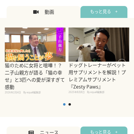
動画
もっと見る +
ドッグトレーナーがペット
猫のために女将と喧嘩！？
用サプリメントを解説！プ
二子山親方が語る「猫の幸
レミアムサプリメント
せ」と3匹への愛が深すぎて
2
『Zesty Paws』
感動
2025年8月8日
By equall編集部
2026年2月4日
By equall編集部
ニュース
もっと見る +