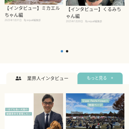
【インタビュー】ミカエル
【インタビュー】くるみち
ちゃん編
ゃん編
2025年1月31日
By equall編集部
2
2025年1月30日
By equall編集部
業界人インタビュー
もっと見る +