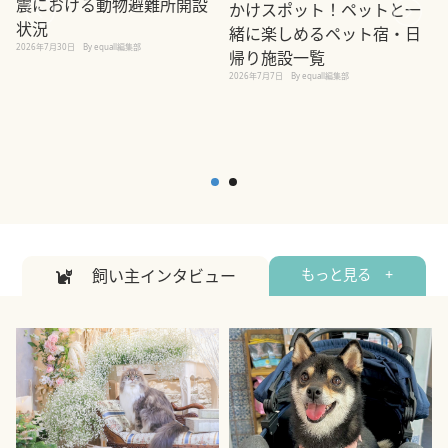
震における動物避難所開設
かけスポット！ペットと一
状況
緒に楽しめるペット宿・日
2026年7月30日
By equall編集部
帰り施設一覧
2
2026年7月7日
By equall編集部
飼い主インタビュー
もっと見る +