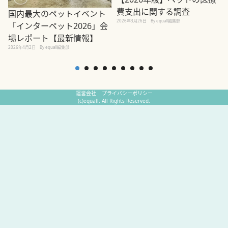
費支出に関する調査
国内最大のペットイベント
2026年3月26日
By equall編集部
「インターペット2026」会
場レポート【最新情報】
2
2026年4月2日
By equall編集部
運営会社
プライバシーポリシー
(c)equall. All Rights Reserved.