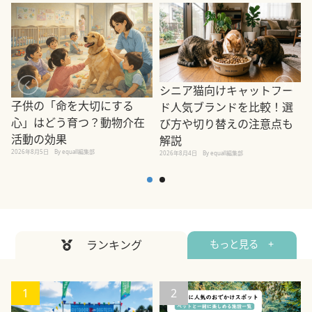
シニア猫向けキャットフー
子供の「命を大切にする
ド人気ブランドを比較！選
心」はどう育つ？動物介在
び方や切り替えの注意点も
活動の効果
解説
2026年8月5日
By equall編集部
2026年8月4日
By equall編集部
2
ランキング
もっと見る +
1
2