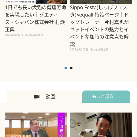
1日でも長い犬猫の健康寿命
Sippo Festa(しっぽフェス
を実現したい｜ゾエティ
タ)×equall 特設ページ｜ド
ス・ジャパン株式会社 村瀬
ッグトレーナー今村真也が
正典
ペットイベントの魅力とイ
2026年5月29日
By equall編集部
ベント参加時の注意点も解
説
2026年5月12日
By equall編集部
2
動画
もっと見る +