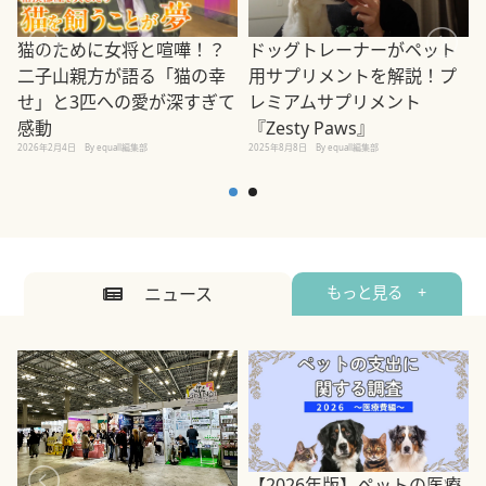
ドッグトレーナーがペット
猫のために女将と喧嘩！？
用サプリメントを解説！プ
二子山親方が語る「猫の幸
レミアムサプリメント
せ」と3匹への愛が深すぎて
2
『Zesty Paws』
感動
2025年8月8日
By equall編集部
2026年2月4日
By equall編集部
ニュース
もっと見る +
【2026年版】ペットの医療