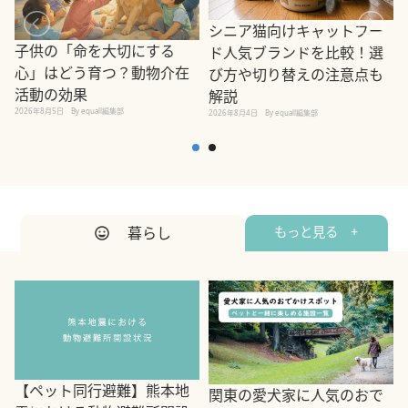
シニア猫向けキャットフー
子供の「命を大切にする
ド人気ブランドを比較！選
心」はどう育つ？動物介在
び方や切り替えの注意点も
活動の効果
解説
2026年8月5日
By equall編集部
2026年8月4日
By equall編集部
2
暮らし
もっと見る +
【ペット同行避難】熊本地
関東の愛犬家に人気のおで