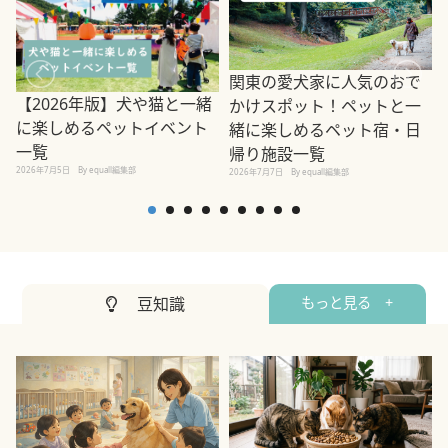
関東の愛犬家に人気のおで
【2026年版】犬や猫と一緒
かけスポット！ペットと一
に楽しめるペットイベント
緒に楽しめるペット宿・日
一覧
帰り施設一覧
2026年7月5日
By equall編集部
2026年7月7日
By equall編集部
2
豆知識
もっと見る +