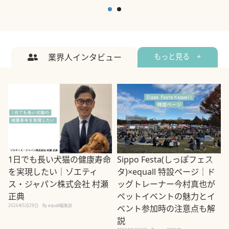
業界人インタビュー
もっと見る +
1日でも長い犬猫の健康寿命
Sippo Festa(しっぽフェス
を実現したい｜ゾエティ
タ)×equall 特設ページ｜ド
ス・ジャパン株式会社 村瀬
ッグトレーナー今村真也が
正典
ペットイベントの魅力とイ
2026年5月29日
By equall編集部
ベント参加時の注意点も解
説