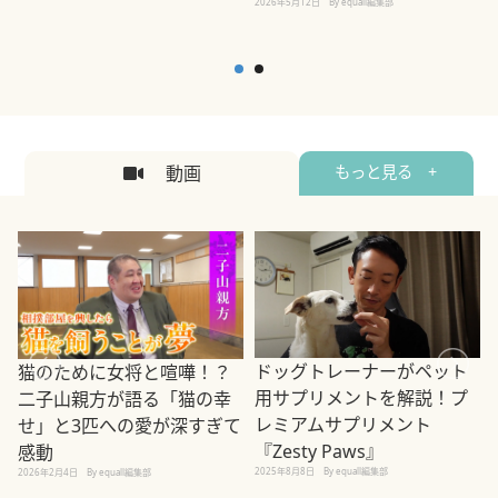
2026年5月12日
By equall編集部
2
動画
もっと見る +
ドッグトレーナーがペット
猫のために女将と喧嘩！？
用サプリメントを解説！プ
二子山親方が語る「猫の幸
レミアムサプリメント
せ」と3匹への愛が深すぎて
2
『Zesty Paws』
感動
2025年8月8日
By equall編集部
2026年2月4日
By equall編集部