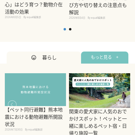
心」はどう育つ？動物介在
び方や切り替えの注意点も
活動の効果
解説
2026年8月5日
By equall編集部
2026年8月4日
By equall編集部
2
暮らし
もっと見る +
【ペット同行避難】熊本地
関東の愛犬家に人気のおで
震における動物避難所開設
かけスポット！ペットと一
状況
緒に楽しめるペット宿・日
2026年7月30日
By equall編集部
帰り施設一覧