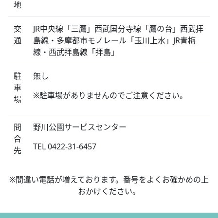
地
交
JR中央線「三鷹」西武国分寺線「鷹の台」西武拝
通
島線・多摩都市モノレール「玉川上水」JR青梅
線・西武拝島線「拝島」
駐
無し
車
※駐車場がありませんのでご注意ください。
場
問
野川公園サービスセンター
合
TEL 0422-31-6457
先
※間違い電話が増えております。番号をよくお確かめの上
おかけください。