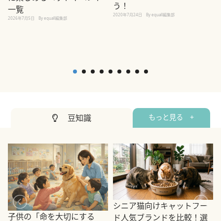
う！
一覧
2020年7月24日
By equall編集部
2026年7月5日
By equall編集部
2
豆知識
もっと見る +
シニア猫向けキャットフー
子供の「命を大切にする
ド人気ブランドを比較！選