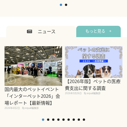
ニュース
もっと見る +
【2026年版】ペットの医療
費支出に関する調査
国内最大のペットイベント
2026年3月26日
By equall編集部
「インターペット2026」会
場レポート【最新情報】
2
2026年4月2日
By equall編集部