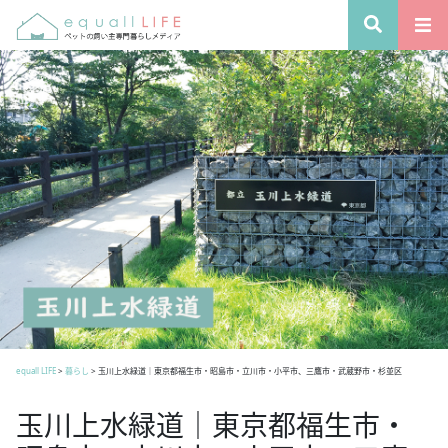
equall LIFE
>
暮らし
>
玉川上水緑道｜東京都福生市・昭島市・立川市・小平市、三鷹市・武蔵野市・杉並区
玉川上水緑道｜東京都福生市・