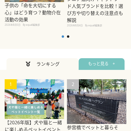
子供の「命を大切にする
ド人気ブランドを比較！選
心」はどう育つ？動物介在
び方や切り替えの注意点も
活動の効果
解説
2026年8月5日
By equall編集部
2026年8月4日
By equall編集部
2
ランキング
もっと見る +
1
2
【2026年版】犬や猫と一緒
参宮橋でペットと暮らそ
に楽しめるペットイベント