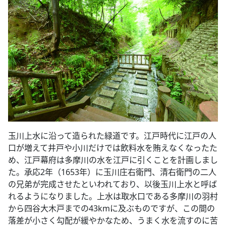
玉川上水に沿って造られた緑道です。江戸時代に江戸の人
口が増えて井戸や小川だけでは飲料水を賄えなくなったた
め、江戸幕府は多摩川の水を江戸に引くことを計画しまし
た。承応2年（1653年）に玉川庄右衛門、清右衛門の二人
の兄弟が完成させたといわれており、以後玉川上水と呼ば
れるようになりました。上水は取水口である多摩川の羽村
から四谷大木戸までの43kmに及ぶものですが、この間の
落差が小さく勾配が緩やかなため、うまく水を流すのに苦