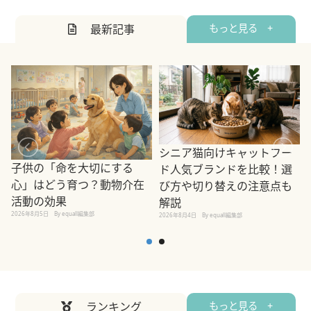
最新記事
もっと見る +
シニア猫向けキャットフー
子供の「命を大切にする
ド人気ブランドを比較！選
心」はどう育つ？動物介在
び方や切り替えの注意点も
活動の効果
解説
2026年8月5日
By equall編集部
2026年8月4日
By equall編集部
2
ランキング
もっと見る +