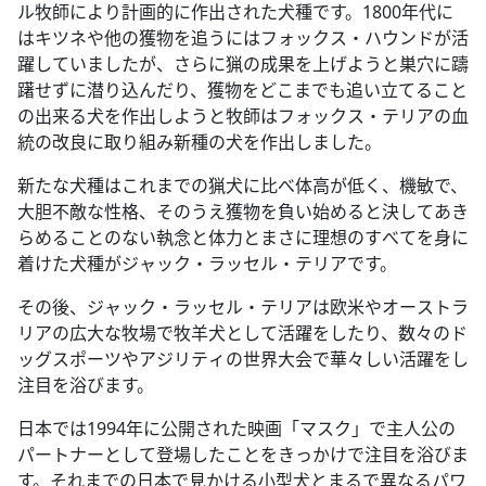
ル牧師により計画的に作出された犬種です。1800年代に
はキツネや他の獲物を追うにはフォックス・ハウンドが活
躍していましたが、さらに猟の成果を上げようと巣穴に躊
躇せずに潜り込んだり、獲物をどこまでも追い立てること
の出来る犬を作出しようと牧師はフォックス・テリアの血
統の改良に取り組み新種の犬を作出しました。
新たな犬種はこれまでの猟犬に比べ体高が低く、機敏で、
大胆不敵な性格、そのうえ獲物を負い始めると決してあき
らめることのない執念と体力とまさに理想のすべてを身に
着けた犬種がジャック・ラッセル・テリアです。
その後、ジャック・ラッセル・テリアは欧米やオーストラ
リアの広大な牧場で牧羊犬として活躍をしたり、数々のド
ッグスポーツやアジリティの世界大会で華々しい活躍をし
注目を浴びます。
日本では1994年に公開された映画「マスク」で主人公の
パートナーとして登場したことをきっかけで注目を浴びま
す。それまでの日本で見かける小型犬とまるで異なるパワ