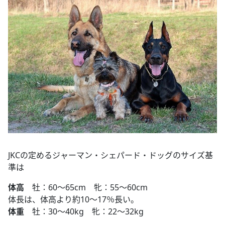
JKCの定めるジャーマン・シェパード・ドッグのサイズ基
準は
体高
牡：60～65cm 牝：55～60cm
体長は、体高より約10～17％長い。
体重
牡：30～40kg 牝：22～32kg