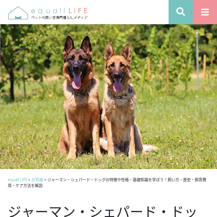
equall LIFE
>
豆知識
>
ジャーマン・シェパード・ドッグの特徴や性格・基礎知識を学ぼう！飼い方・歴史・飼育費
用・ケア方法を解説
ジャーマン・シェパード・ドッ