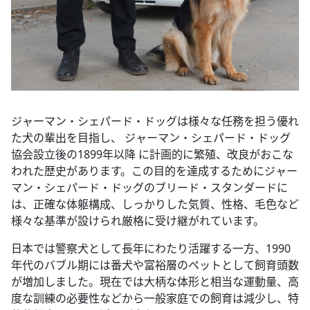
ジャーマン・シェパード・ドッグは様々な任務を担う優れ
た犬の輩出を目指し、 ジャーマン・シェパード・ドッグ
協会設立後の1899年以降 に計画的に繁殖、改良がおこな
われた歴史があります。この目的を達成するためにジャー
マン・シェパード・ドッグのブリード・スタンダードに
は、正確な体躯構成、しっかりした気質、性格、毛色など
様々な基準が設けられ厳格に受け継がれています。
日本では警察犬として長年にわたり活躍する一方、1990
年代のバブル期には番犬や富裕層のペットとして飼育頭数
が増加しました。現在では大柄な体形と相当な運動量、高
度な訓練の必要性などから一般家庭での飼育は減少し、特