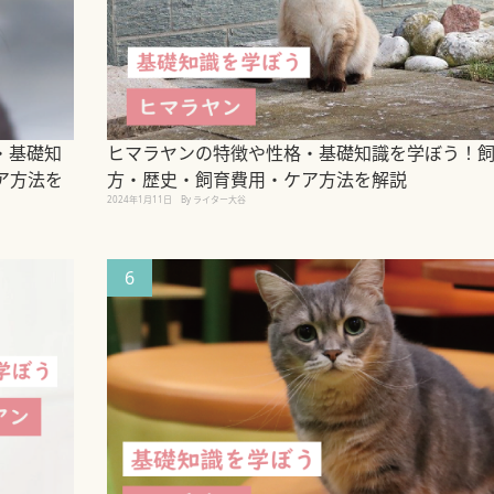
・基礎知
ヒマラヤンの特徴や性格・基礎知識を学ぼう！
ア方法を
方・歴史・飼育費用・ケア方法を解説
2024年1月11日
By ライター大谷
6