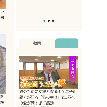
2026年5月12日
By equall
飼い
理由
動画
+
ドッグトレーナ
猫のために女将と喧嘩！？二子山
識
リメントを解説
親方が語る「猫の幸せ」と3匹へ
を解
リメント『Zest
の愛が深すぎて感動
2025年8月8日
By equall編