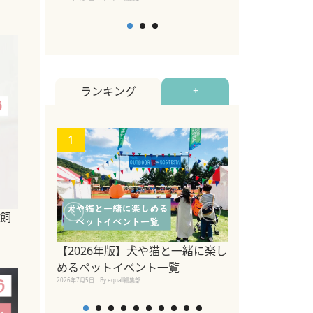
ランキング
+
1
2
飼
【2026年版】犬や猫と一緒に楽し
参宮橋でペット
めるペットイベント一覧
2020年7月24日
By equall
2026年7月5日
By equall編集部