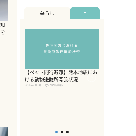
暮らし
+
知
法を
【ペット同行避難】熊本地震にお
関東の愛犬家に
ける動物避難所開設状況
ポット！ペット
2026年7月30日
By equall編集部
ペット宿・日帰
2026年7月7日
By equall編