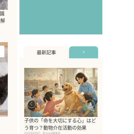
識
を解
最新記事
+
シニア猫向けキ
ブランドを比較
子供の「命を大切にする心」はど
えの注意点も解
う育つ？動物介在活動の効果
2026年8月4日
By equall編
2026年8月5日
By equall編集部