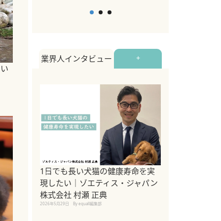
業界人インタビュー
+
飼い
1日でも長い犬猫の健康寿命を実
Sippo Fest
現したい｜ゾエティス・ジャパン
タ)×equall
株式会社 村瀬 正典
レーナー今村真
2026年5月29日
By equall編集部
トの魅力とイベ
点も解説