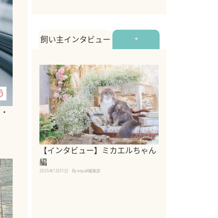
飼い主インタビュー
+
方・
【インタビュー】ミカエルちゃん
【インタビュー
編
2025年1月30日
By equall
2025年1月31日
By equall編集部