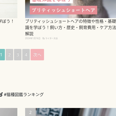
学ぼう！
ブリティッシュショートヘアの特徴や性格・基礎
識を学ぼう！飼い方・歴史・飼育費用・ケア方
解説
2024年1月16日
By ライター大谷
1
2
3
4
次へ
#猫種図鑑ランキング
2