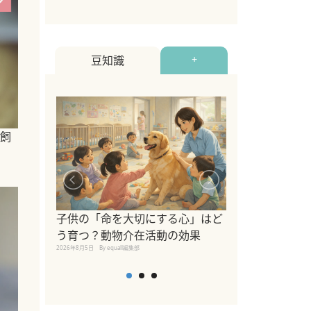
豆知識
+
飼
シニア猫向けキ
ブランドを比較
子供の「命を大切にする心」はど
えの注意点も解
う育つ？動物介在活動の効果
2026年8月4日
By equall編
2026年8月5日
By equall編集部