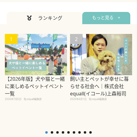
ランキング
もっと見る +
1
2
【2026年版】犬や猫と一緒
飼い主とペットが幸せに暮
に楽しめるペットイベント
らせる社会へ｜株式会社
一覧
equall(イコール)上森裕司
2026年7月5日
By equall編集部
2020年4月1日
By equall編集部
2