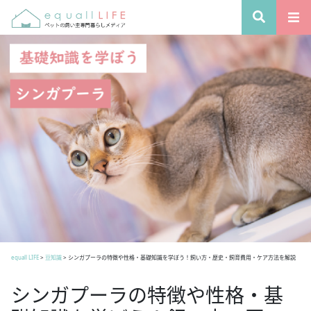
equall LIFE
>
豆知識
>
シンガプーラの特徴や性格・基礎知識を学ぼう！飼い方・歴史・飼育費用・ケア方法を解説
シンガプーラの特徴や性格・基