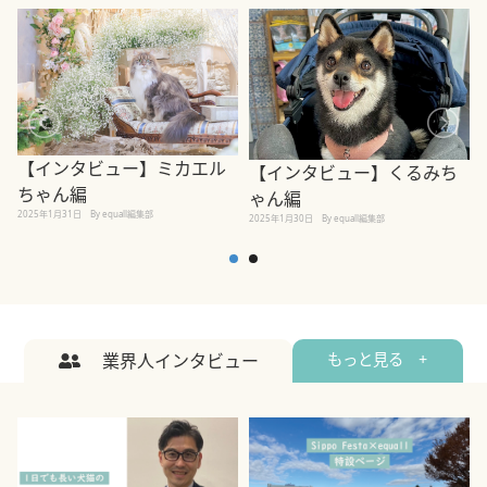
【インタビュー】ミカエル
【インタビュー】くるみち
ちゃん編
ゃん編
2025年1月31日
By equall編集部
2
2025年1月30日
By equall編集部
業界人インタビュー
もっと見る +