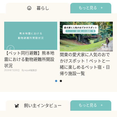
暮らし
もっと見る +
【ペット同行避難】熊本地
関東の愛犬家に人気のおで
震における動物避難所開設
かけスポット！ペットと一
状況
緒に楽しめるペット宿・日
2026年7月30日
By equall編集部
帰り施設一覧
2
2026年7月7日
By equall編集部
飼い主インタビュー
もっと見る +