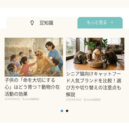
豆知識
もっと見る +
シニア猫向けキャットフー
子供の「命を大切にする
ド人気ブランドを比較！選
心」はどう育つ？動物介在
び方や切り替えの注意点も
活動の効果
解説
2026年8月5日
By equall編集部
2026年8月4日
By equall編集部
2