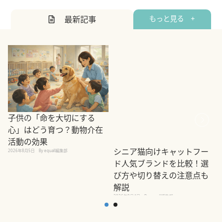
最新記事
もっと見る +
シニア猫向けキャットフー
子供の「命を大切にする
ド人気ブランドを比較！選
心」はどう育つ？動物介在
び方や切り替えの注意点も
活動の効果
解説
2026年8月5日
By equall編集部
2026年8月4日
By equall編集部
2