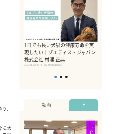
1日でも長い犬猫の健康寿命を実
Sippo Fest
現したい｜ゾエティス・ジャパン
タ)×equall
株式会社 村瀬 正典
レーナー今村真
2026年5月29日
By equall編集部
トの魅力とイベ
点も解説
2026年5月12日
By equall
動画
+
通り、
骨に大