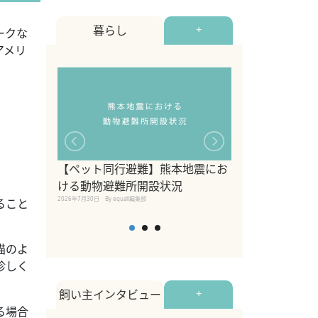
暮らし
+
ークな
アメリ
【ペット同行避難】熊本地震にお
関東の愛犬家に
ける動物避難所開設状況
ポット！ペット
2026年7月30日
By equall編集部
ること
ペット宿・日帰
2026年7月7日
By equall編
猫のよ
珍しく
飼い主インタビュー
+
る場合