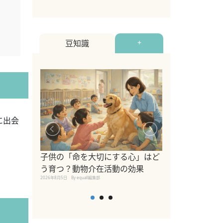
豆知識
+
に出会
シニア猫向けキ
ブランドを比較
子供の「命を大切にする心」はど
えの注意点も解
う育つ？動物介在活動の効果
2026年8月4日
By equall編
2026年8月5日
By equall編集部