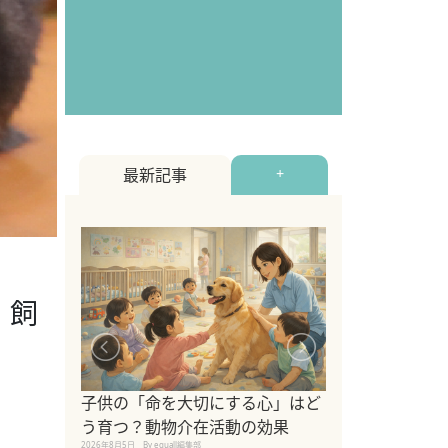
最新記事
+
・飼
シニア猫向けキ
ブランドを比較
子供の「命を大切にする心」はど
えの注意点も解
う育つ？動物介在活動の効果
2026年8月4日
By equall編
2026年8月5日
By equall編集部