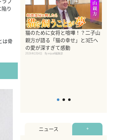
トラブ
に陥り
ドッグトレーナ
猫のために女将と喧嘩！？二子山
リメントを解説
親方が語る「猫の幸せ」と3匹へ
とは骨
リメント『Zest
の愛が深すぎて感動
2025年8月8日
By equall編
2026年2月4日
By equall編集部
ニュース
+