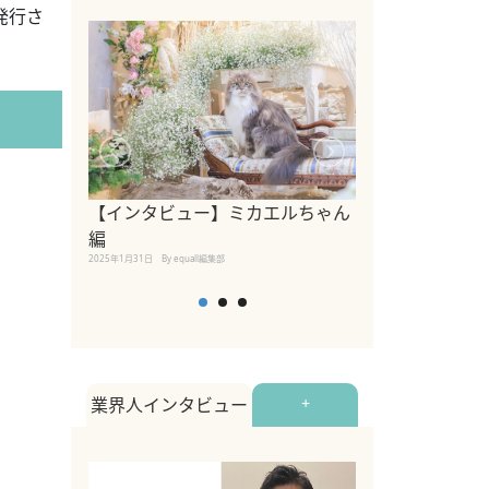
発行さ
【インタビュー】ミカエルちゃん
【インタビュー
編
2025年1月30日
By equall
2025年1月31日
By equall編集部
業界人インタビュー
+