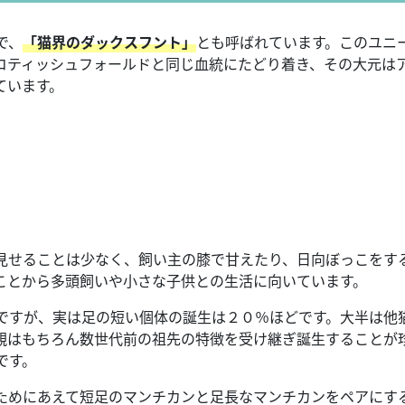
で、
「猫界のダックスフント」
とも呼ばれています。このユニ
コティッシュフォールドと同じ血統にたどり着き、その大元は
ています。
見せることは少なく、飼い主の膝で甘えたり、日向ぼっこをす
ことから多頭飼いや小さな子供との生活に向いています。
ですが、実は足の短い個体の誕生は２０％ほどです。大半は他
親はもちろん数世代前の祖先の特徴を受け継ぎ誕生することが
です。
ためにあえて短足のマンチカンと足長なマンチカンをペアにす