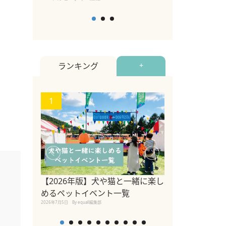
ランキング
+
1
2
【2026年版】犬や猫と一緒に楽し
参宮橋でペット
めるペットイベント一覧
2020年7月24日
By equall
2026年7月5日
By equall編集部