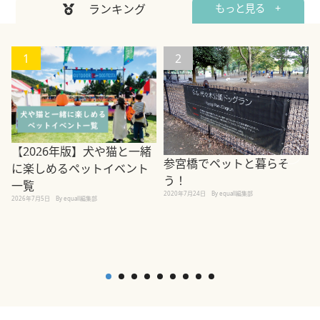
ランキング
もっと見る +
1
2
【2026年版】犬や猫と一緒
参宮橋でペットと暮らそ
に楽しめるペットイベント
う！
一覧
2020年7月24日
By equall編集部
2026年7月5日
By equall編集部
2