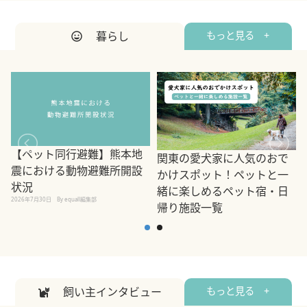
暮らし
もっと見る +
【ペット同行避難】熊本地
関東の愛犬家に人気のおで
震における動物避難所開設
かけスポット！ペットと一
状況
緒に楽しめるペット宿・日
2026年7月30日
By equall編集部
帰り施設一覧
2
2026年7月7日
By equall編集部
飼い主インタビュー
もっと見る +