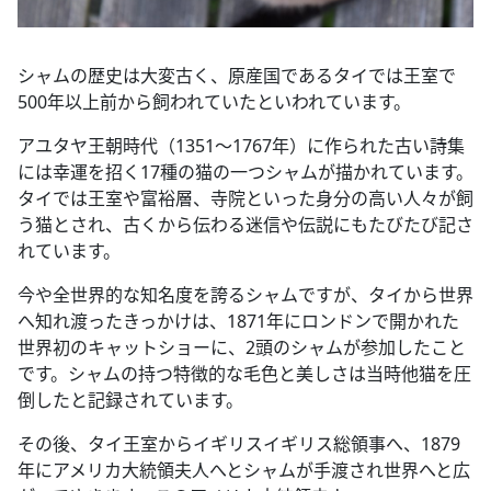
シャムの歴史は大変古く、原産国であるタイでは王室で
500年以上前から飼われていたといわれています。
アユタヤ王朝時代（1351～1767年）に作られた古い詩集
には幸運を招く17種の猫の一つシャムが描かれています。
タイでは王室や富裕層、寺院といった身分の高い人々が飼
う猫とされ、古くから伝わる迷信や伝説にもたびたび記さ
れています。
今や全世界的な知名度を誇るシャムですが、タイから世界
へ知れ渡ったきっかけは、1871年にロンドンで開かれた
世界初のキャットショーに、2頭のシャムが参加したこと
です。シャムの持つ特徴的な毛色と美しさは当時他猫を圧
倒したと記録されています。
その後、タイ王室からイギリスイギリス総領事へ、1879
年にアメリカ
大統領夫人
へとシャムが手渡され世界へと広