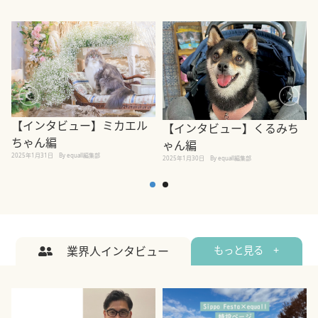
【インタビュー】ミカエル
【インタビュー】くるみち
ちゃん編
ゃん編
2025年1月31日
By equall編集部
2
2025年1月30日
By equall編集部
業界人インタビュー
もっと見る +