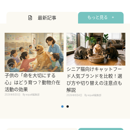
最新記事
もっと見る +
シニア猫向けキャットフー
子供の「命を大切にする
ド人気ブランドを比較！選
心」はどう育つ？動物介在
び方や切り替えの注意点も
活動の効果
解説
2026年8月5日
By equall編集部
2026年8月4日
By equall編集部
2