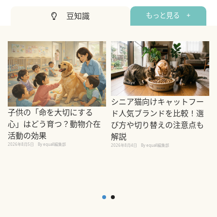
豆知識
もっと見る +
シニア猫向けキャットフー
子供の「命を大切にする
ド人気ブランドを比較！選
心」はどう育つ？動物介在
び方や切り替えの注意点も
活動の効果
解説
2026年8月5日
By equall編集部
2026年8月4日
By equall編集部
2