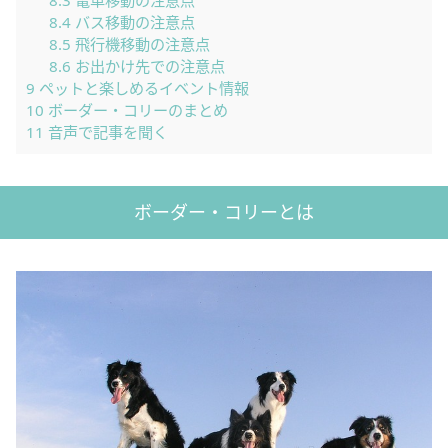
8.3
電車移動の注意点
8.4
バス移動の注意点
8.5
飛行機移動の注意点
8.6
お出かけ先での注意点
9
ペットと楽しめるイベント情報
10
ボーダー・コリーのまとめ
11
音声で記事を聞く
ボーダー・コリーとは