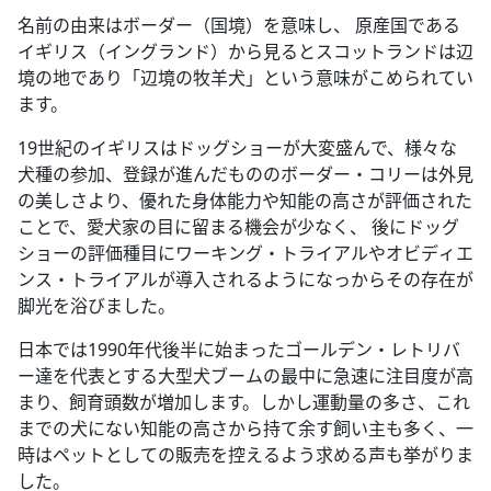
名前の由来はボーダー（国境）を意味し、 原産国である
イギリス（イングランド）から見るとスコットランドは辺
境の地であり「辺境の牧羊犬」という意味がこめられてい
ます。
19世紀のイギリスはドッグショーが大変盛んで、様々な
犬種の参加、登録が進んだもののボーダー・コリーは外見
の美しさより、優れた身体能力や知能の高さが評価された
ことで、愛犬家の目に留まる機会が少なく、 後にドッグ
ショーの評価種目にワーキング・トライアルやオビディエ
ンス・トライアルが導入されるようになっからその存在が
脚光を浴びました。
日本では1990年代後半に始まったゴールデン・レトリバ
ー達を代表とする大型犬ブームの最中に急速に注目度が高
まり、飼育頭数が増加します。しかし運動量の多さ、これ
までの犬にない知能の高さから持て余す飼い主も多く、一
時はペットとしての販売を控えるよう求める声も挙がりま
した。