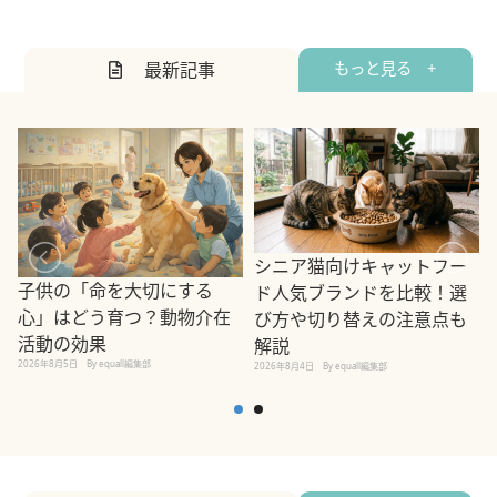
最新記事
もっと見る +
シニア猫向けキャットフー
子供の「命を大切にする
ド人気ブランドを比較！選
心」はどう育つ？動物介在
び方や切り替えの注意点も
活動の効果
解説
2026年8月5日
By equall編集部
2026年8月4日
By equall編集部
2