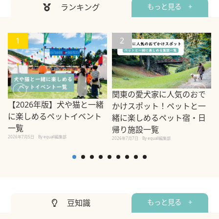
ランキング
もっと見る +
1
2
関東の愛犬家に人気のおで
【2026年版】犬や猫と一緒
かけスポット！ペットと一
に楽しめるペットイベント
緒に楽しめるペット宿・日
一覧
帰り施設一覧
2026年7月5日
By equall編集部
2026年7月7日
By equall編集部
2
豆知識
もっと見る +