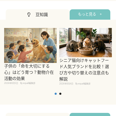
豆知識
もっと見る +
シニア猫向けキャットフー
子供の「命を大切にする
ド人気ブランドを比較！選
心」はどう育つ？動物介在
び方や切り替えの注意点も
活動の効果
解説
2026年8月5日
By equall編集部
2026年8月4日
By equall編集部
2