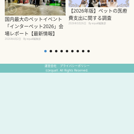
【2026年版】ペットの医療
費支出に関する調査
国内最大のペットイベント
2026年3月26日
By equall編集部
「インターペット2026」会
場レポート【最新情報】
2
2026年4月2日
By equall編集部
運営会社
プライバシーポリシー
(c)equall. All Rights Reserved.