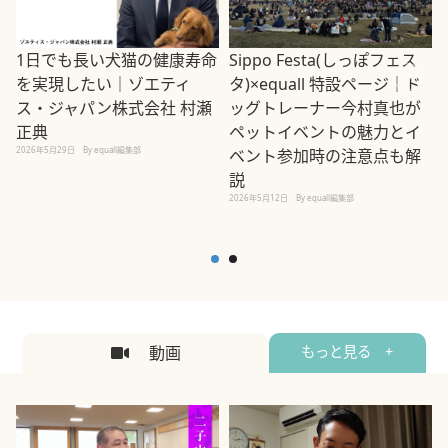
1日でも長い犬猫の健康寿命
Sippo Festa(しっぽフェス
を実現したい｜ゾエティ
タ)×equall 特設ページ｜ド
ス・ジャパン株式会社 村瀬
ッグトレーナー今村真也が
正典
ペットイベントの魅力とイ
2026年5月29日
By equall編集部
ベント参加時の注意点も解
説
2026年5月12日
By equall編集部
2
動画
もっと見る +