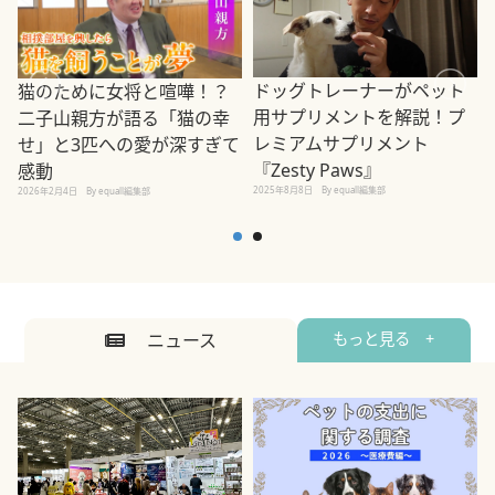
ドッグトレーナーがペット
猫のために女将と喧嘩！？
用サプリメントを解説！プ
二子山親方が語る「猫の幸
レミアムサプリメント
せ」と3匹への愛が深すぎて
2
『Zesty Paws』
感動
2025年8月8日
By equall編集部
2026年2月4日
By equall編集部
ニュース
もっと見る +