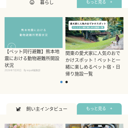
暮らし
もっと見る +
【ペット同行避難】熊本地
関東の愛犬家に人気のおで
震における動物避難所開設
かけスポット！ペットと一
状況
緒に楽しめるペット宿・日
2026年7月30日
By equall編集部
帰り施設一覧
2
2026年7月7日
By equall編集部
飼い主インタビュー
もっと見る +