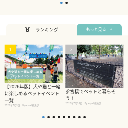
ランキング
もっと見る +
1
2
【2026年版】犬や猫と一緒
参宮橋でペットと暮らそ
に楽しめるペットイベント
う！
2
一覧
2020年7月24日
By equall編集部
2026年7月5日
By equall編集部