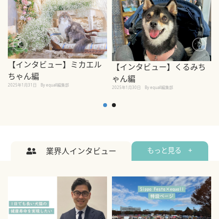
【インタビュー】ミカエル
【インタビュー】くるみち
ちゃん編
ゃん編
2025年1月31日
By equall編集部
2
2025年1月30日
By equall編集部
業界人インタビュー
もっと見る +