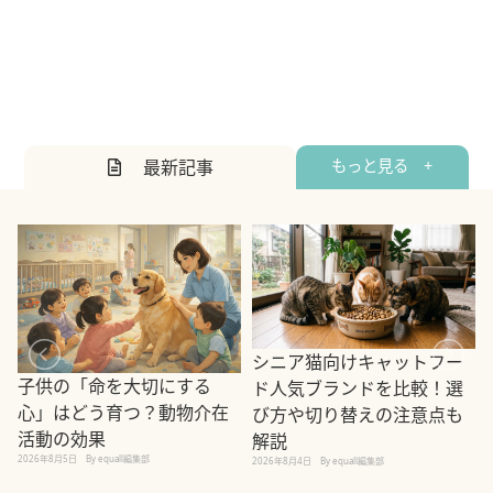
最新記事
もっと見る +
シニア猫向けキャットフー
子供の「命を大切にする
ド人気ブランドを比較！選
心」はどう育つ？動物介在
び方や切り替えの注意点も
活動の効果
解説
2026年8月5日
By equall編集部
2026年8月4日
By equall編集部
2