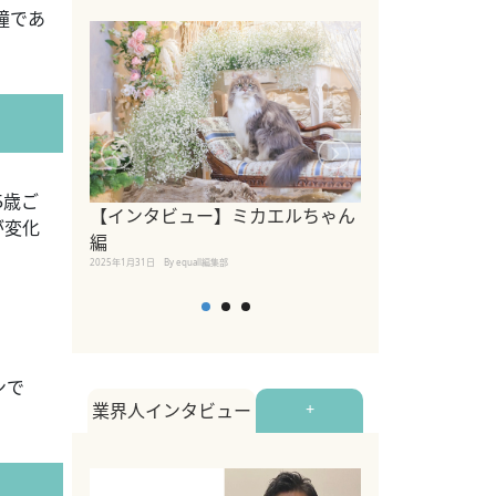
瞳であ
5歳ご
【インタビュー】ミカエルちゃん
【インタビュー
が変化
編
2025年1月30日
By equall
2025年1月31日
By equall編集部
ンで
業界人インタビュー
+