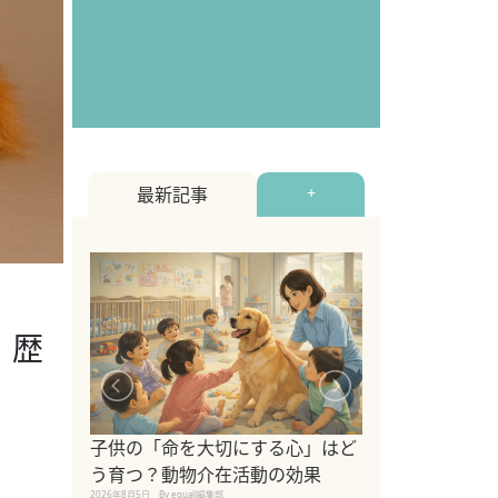
最新記事
+
・歴
シニア猫向けキ
ブランドを比較
子供の「命を大切にする心」はど
えの注意点も解
う育つ？動物介在活動の効果
2026年8月4日
By equall編
2026年8月5日
By equall編集部