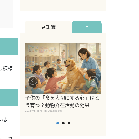
豆知識
+
な模様
シニア猫向けキ
ブランドを比較
子供の「命を大切にする心」はど
えの注意点も解
う育つ？動物介在活動の効果
2026年8月4日
By equall編
2026年8月5日
By equall編集部
いま