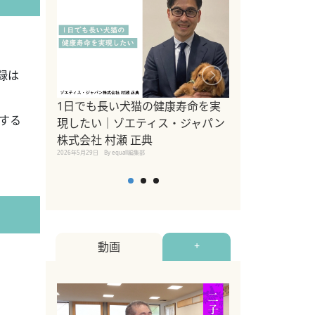
録は
1日でも長い犬猫の健康寿命を実
Sippo Fest
する
現したい｜ゾエティス・ジャパン
タ)×equall
株式会社 村瀬 正典
レーナー今村真
2026年5月29日
By equall編集部
トの魅力とイベ
点も解説
2026年5月12日
By equall
動画
+