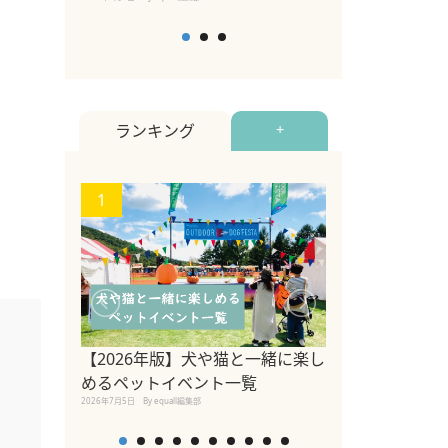
ランキング
+
1
2
関東の愛犬家に
ポット！ペット
【2026年版】犬や猫と一緒に楽し
ペット宿・日帰
めるペットイベント一覧
2026年7月7日
By equall編
2026年7月5日
By equall編集部