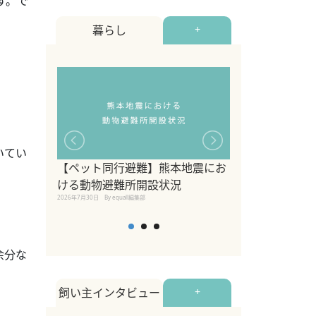
す。で
暮らし
+
いてい
【ペット同行避難】熊本地震にお
関東の愛犬家に
ける動物避難所開設状況
ポット！ペット
2026年7月30日
By equall編集部
ペット宿・日帰
2026年7月7日
By equall編
。
余分な
飼い主インタビュー
+