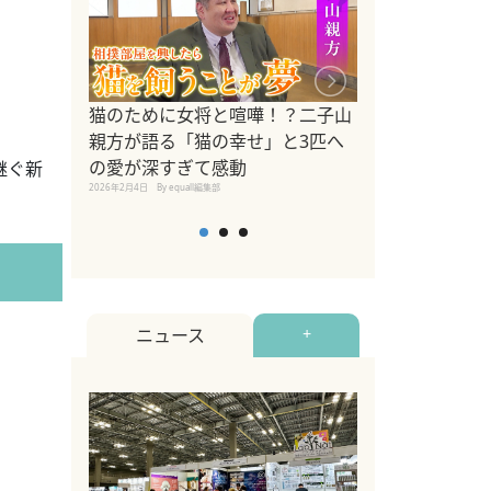
ドッグトレーナ
猫のために女将と喧嘩！？二子山
リメントを解説
親方が語る「猫の幸せ」と3匹へ
リメント『Zest
の愛が深すぎて感動
継ぐ新
2025年8月8日
By equall編
2026年2月4日
By equall編集部
ニュース
+