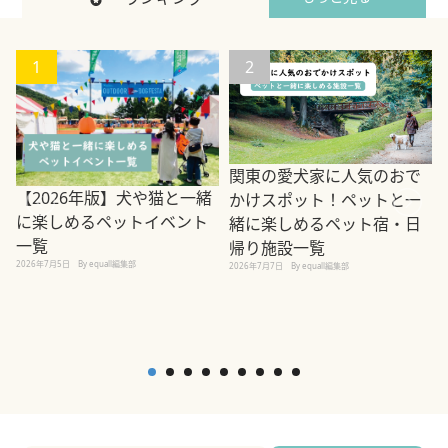
1
2
関東の愛犬家に人気のおで
【2026年版】犬や猫と一緒
かけスポット！ペットと一
に楽しめるペットイベント
緒に楽しめるペット宿・日
一覧
帰り施設一覧
2026年7月5日
By equall編集部
2026年7月7日
By equall編集部
2