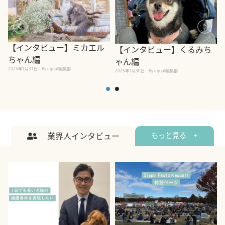
【インタビュー】ミカエル
【インタビュー】くるみち
ちゃん編
ゃん編
2025年1月31日
By equall編集部
2
2025年1月30日
By equall編集部
業界人インタビュー
もっと見る +