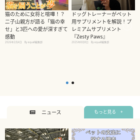
ドッグトレーナーがペット
猫のために女将と喧嘩！？
用サプリメントを解説！プ
二子山親方が語る「猫の幸
レミアムサプリメント
せ」と3匹への愛が深すぎて
2
『Zesty Paws』
感動
2025年8月8日
By equall編集部
2026年2月4日
By equall編集部
ニュース
もっと見る +