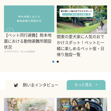
【ペット同行避難】熊本地
関東の愛犬家に人気のおで
震における動物避難所開設
かけスポット！ペットと一
状況
緒に楽しめるペット宿・日
2026年7月30日
By equall編集部
帰り施設一覧
2
2026年7月7日
By equall編集部
飼い主インタビュー
もっと見る +