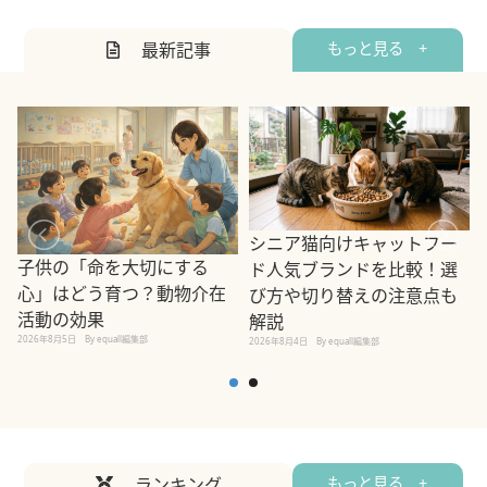
最新記事
もっと見る +
シニア猫向けキャットフー
子供の「命を大切にする
ド人気ブランドを比較！選
心」はどう育つ？動物介在
び方や切り替えの注意点も
活動の効果
解説
2026年8月5日
By equall編集部
2026年8月4日
By equall編集部
2
ランキング
もっと見る +