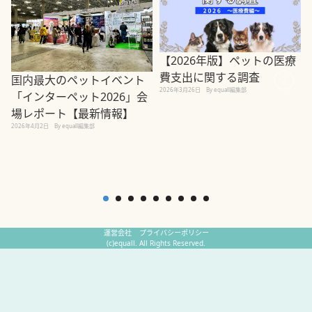
【2026年版】ペットの医療
費支出に関する調査
国内最大のペットイベント
2026年3月26日
By equall編集部
「インターペット2026」会
場レポート【最新情報】
2
2026年4月2日
By equall編集部
運営会社
プライバシーポリシー
(c)equall. All Rights Reserved.