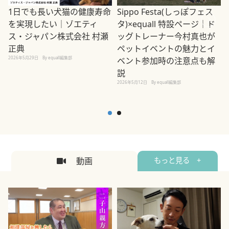
1日でも長い犬猫の健康寿命
Sippo Festa(しっぽフェス
を実現したい｜ゾエティ
タ)×equall 特設ページ｜ド
ス・ジャパン株式会社 村瀬
ッグトレーナー今村真也が
正典
ペットイベントの魅力とイ
2026年5月29日
By equall編集部
ベント参加時の注意点も解
説
2026年5月12日
By equall編集部
2
動画
もっと見る +