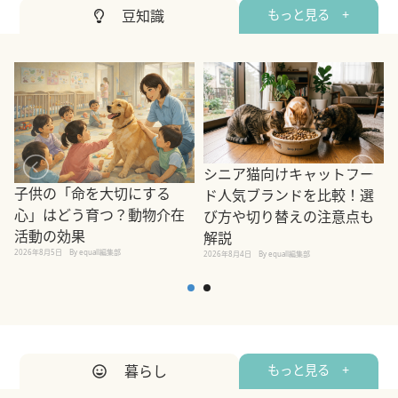
豆知識
もっと見る +
シニア猫向けキャットフー
子供の「命を大切にする
ド人気ブランドを比較！選
心」はどう育つ？動物介在
び方や切り替えの注意点も
活動の効果
解説
2026年8月5日
By equall編集部
2026年8月4日
By equall編集部
2
暮らし
もっと見る +