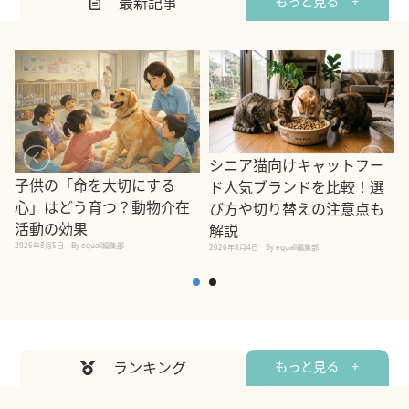
最新記事
もっと見る +
シニア猫向けキャットフー
子供の「命を大切にする
ド人気ブランドを比較！選
心」はどう育つ？動物介在
び方や切り替えの注意点も
活動の効果
解説
2026年8月5日
By equall編集部
2026年8月4日
By equall編集部
2
ランキング
もっと見る +