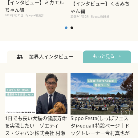
【インタビュー】ミカエル
【インタビュー】くるみち
ちゃん編
ゃん編
2025年1月31日
By equall編集部
2
2025年1月30日
By equall編集部
業界人インタビュー
もっと見る +
1日でも長い犬猫の健康寿命
Sippo Festa(しっぽフェス
を実現したい｜ゾエティ
タ)×equall 特設ページ｜ド
ス・ジャパン株式会社 村瀬
ッグトレーナー今村真也が