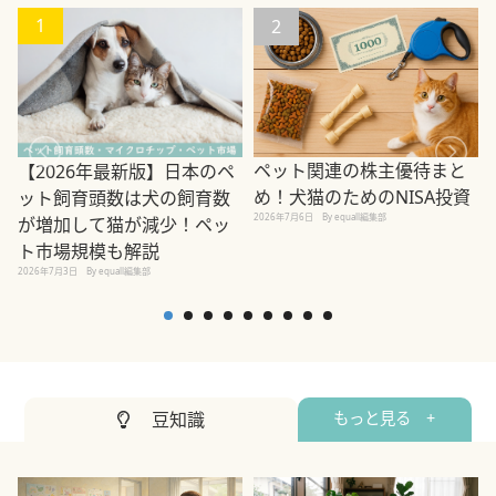
1
2
ペット関連の株主優待まと
【2026年最新版】日本のペ
め！犬猫のためのNISA投資
ット飼育頭数は犬の飼育数
2026年7月6日
By equall編集部
が増加して猫が減少！ペッ
2
ト市場規模も解説
2026年7月3日
By equall編集部
豆知識
もっと見る +