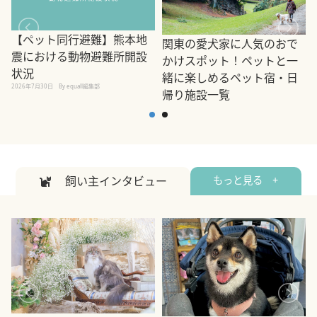
【ペット同行避難】熊本地
関東の愛犬家に人気のおで
震における動物避難所開設
かけスポット！ペットと一
状況
緒に楽しめるペット宿・日
2026年7月30日
By equall編集部
帰り施設一覧
2
2026年7月7日
By equall編集部
飼い主インタビュー
もっと見る +