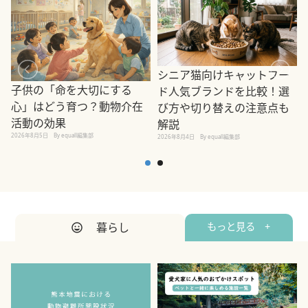
シニア猫向けキャットフー
子供の「命を大切にする
ド人気ブランドを比較！選
心」はどう育つ？動物介在
び方や切り替えの注意点も
活動の効果
解説
2026年8月5日
By equall編集部
2026年8月4日
By equall編集部
2
暮らし
もっと見る +