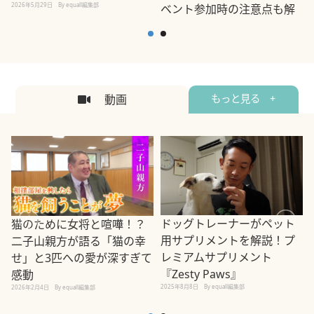
2026年5月29日
By equall編集部
ベント参加時の注意点も解
説
2026年5月12日
By equall編集部
2
動画
もっと見る +
ドッグトレーナーがペット
猫のために女将と喧嘩！？
用サプリメントを解説！プ
二子山親方が語る「猫の幸
レミアムサプリメント
せ」と3匹への愛が深すぎて
2
『Zesty Paws』
感動
2025年8月8日
By equall編集部
2026年2月4日
By equall編集部