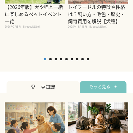
【2026年版】犬や猫と一緒
トイプードルの特徴や性格
に楽しめるペットイベント
は？飼い方・毛色・歴史・
一覧
飼育費用を解説【犬種】
2026年7月5日
By equall編集部
2025年11月18日
By equall編集部
2
豆知識
もっと見る +