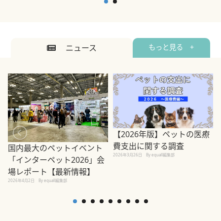
ニュース
もっと見る +
【2026年版】ペットの医療
費支出に関する調査
国内最大のペットイベント
2026年3月26日
By equall編集部
「インターペット2026」会
場レポート【最新情報】
2
2026年4月2日
By equall編集部