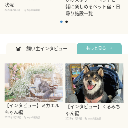
状況
緒に楽しめるペット宿・日
2026年7月30日
By equall編集部
帰り施設一覧
2
2026年7月7日
By equall編集部
飼い主インタビュー
もっと見る +
【インタビュー】ミカエル
【インタビュー】くるみち
ちゃん編
ゃん編
2025年1月31日
By equall編集部
2
2025年1月30日
By equall編集部