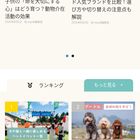
子供の「命を大切にする
ド人気ブランドを比較！選
心」はどう育つ？動物介在
び方や切り替えの注意点も
活動の効果
解説
2026年8月5日
By equall編集部
2026年8月4日
By equall編集部
2
ランキング
もっと見る +
1
2