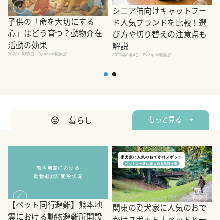
シニア猫向けキャットフー
子供の「命を大切にする
ド人気ブランドを比較！選
心」はどう育つ？動物介在
び方や切り替えの注意点も
活動の効果
解説
2026年8月5日
By equall編集部
2026年8月4日
By equall編集部
2
暮らし
もっと見る +
【ペット同行避難】熊本地
関東の愛犬家に人気のおで
震における動物避難所開設
かけスポット！ペットと一