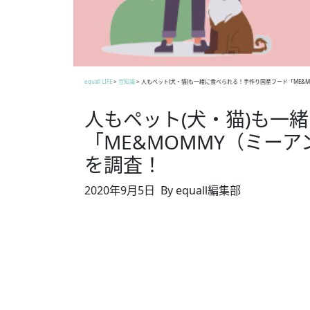
equall LIFE
>
豆知識
>
人もペット(犬・猫)も一緒に食べられる！手作り国産フード「ME&
人もペット(犬・猫)も一
「ME&MOMMY（ミー
を調査！
2020年9月5日
By equall編集部