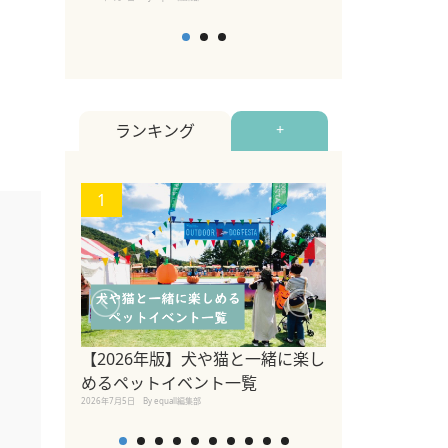
ランキング
+
1
2
【2026年版】犬や猫と一緒に楽し
参宮橋でペット
めるペットイベント一覧
2020年7月24日
By equall
2026年7月5日
By equall編集部