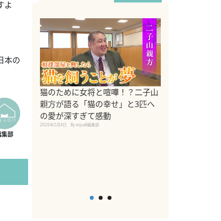
すよ
日本の
ドッグトレーナ
猫のために女将と喧嘩！？二子山
リメントを解説
親方が語る「猫の幸せ」と3匹へ
リメント『Zest
の愛が深すぎて感動
2025年8月8日
By equall編
2026年2月4日
By equall編集部