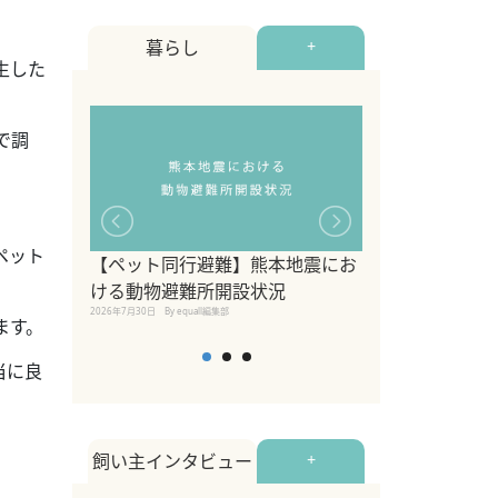
暮らし
+
生した
で調
ペット
【ペット同行避難】熊本地震にお
関東の愛犬家に
ける動物避難所開設状況
ポット！ペット
2026年7月30日
By equall編集部
ペット宿・日帰
ます。
2026年7月7日
By equall編
当に良
飼い主インタビュー
+