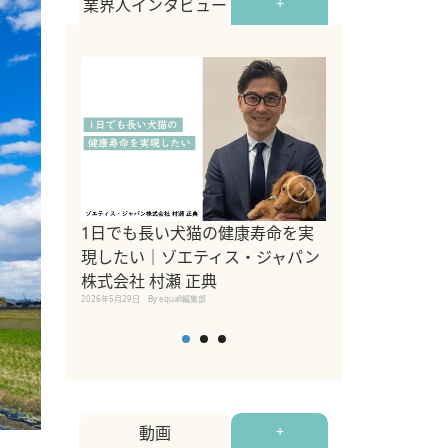
業界人インタビュー
+
1日でも長い犬猫の健康寿命を実
Sippo Fest
現したい｜ゾエティス・ジャパン
タ)×equall
株式会社 村瀬 正典
レーナー今村真
2026年5月29日
By equall編集部
トの魅力とイベ
点も解説
2026年5月12日
By equall
動画
+