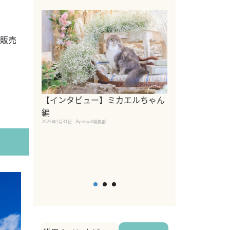
て販売
【インタビュー】ミカエルちゃん
【インタビュー
編
2025年1月30日
By equall
2025年1月31日
By equall編集部