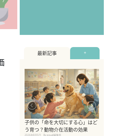
最新記事
+
価
シニア猫向けキ
ブランドを比較
子供の「命を大切にする心」はど
えの注意点も解
う育つ？動物介在活動の効果
2026年8月4日
By equall編
2026年8月5日
By equall編集部