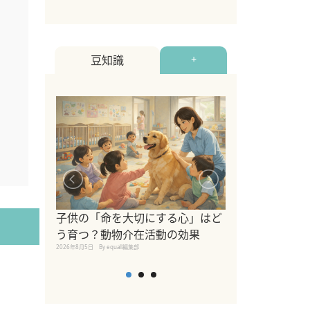
豆知識
+
シニア猫向けキ
ブランドを比較
子供の「命を大切にする心」はど
えの注意点も解
う育つ？動物介在活動の効果
2026年8月4日
By equall編
2026年8月5日
By equall編集部