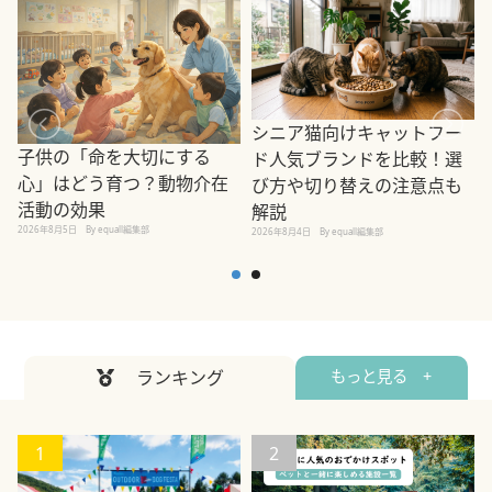
シニア猫向けキャットフー
子供の「命を大切にする
ド人気ブランドを比較！選
心」はどう育つ？動物介在
び方や切り替えの注意点も
活動の効果
解説
2026年8月5日
By equall編集部
2026年8月4日
By equall編集部
2
ランキング
もっと見る +
1
2