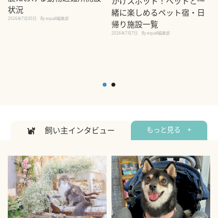
かけスポット！ペットと一
状況
緒に楽しめるペット宿・日
2026年7月30日
By equall編集部
帰り施設一覧
2
2026年7月7日
By equall編集部
飼い主インタビュー
もっと見る +