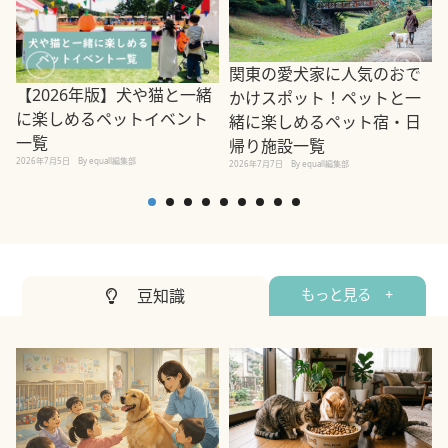
関東の愛犬家に人気のおで
【2026年版】犬や猫と一緒
かけスポット！ペットと一
に楽しめるペットイベント
緒に楽しめるペット宿・日
一覧
帰り施設一覧
2026年7月5日
By equall編集部
2026年7月7日
By equall編集部
2
豆知識
もっと見る +