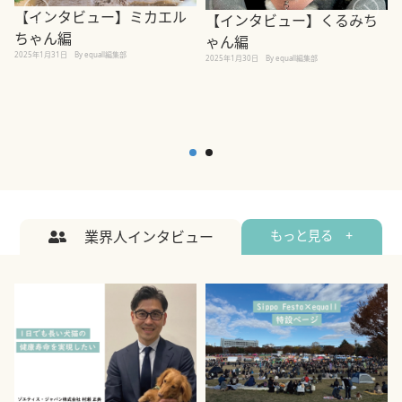
【インタビュー】ミカエル
【インタビュー】くるみち
ちゃん編
ゃん編
2025年1月31日
By equall編集部
2
2025年1月30日
By equall編集部
業界人インタビュー
もっと見る +