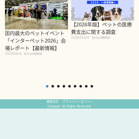
【2026年版】ペットの医療
費支出に関する調査
国内最大のペットイベント
2026年3月26日
By equall編集部
「インターペット2026」会
場レポート【最新情報】
2
2026年4月2日
By equall編集部
運営会社
プライバシーポリシー
(c)equall. All Rights Reserved.