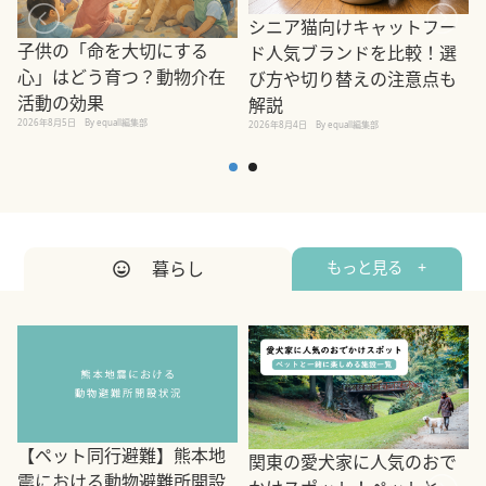
シニア猫向けキャットフー
子供の「命を大切にする
ド人気ブランドを比較！選
心」はどう育つ？動物介在
び方や切り替えの注意点も
活動の効果
解説
2026年8月5日
By equall編集部
2026年8月4日
By equall編集部
2
暮らし
もっと見る +
【ペット同行避難】熊本地
関東の愛犬家に人気のおで
震における動物避難所開設