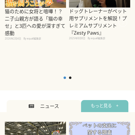
ドッグトレーナーがペット
猫のために女将と喧嘩！？
用サプリメントを解説！プ
二子山親方が語る「猫の幸
レミアムサプリメント
せ」と3匹への愛が深すぎて
2
『Zesty Paws』
感動
2025年8月8日
By equall編集部
2026年2月4日
By equall編集部
ニュース
もっと見る +