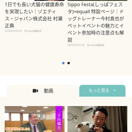
1日でも長い犬猫の健康寿命
Sippo Festa(しっぽフェス
を実現したい｜ゾエティ
タ)×equall 特設ページ｜ド
ス・ジャパン株式会社 村瀬
ッグトレーナー今村真也が
正典
ペットイベントの魅力とイ
2026年5月29日
By equall編集部
ベント参加時の注意点も解
説
2026年5月12日
By equall編集部
2
動画
もっと見る +