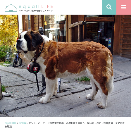
equall LIFE
>
豆知識
>
セント・バーナードの特徴や性格・基礎知識を学ぼう！飼い方・歴史・飼育費用・ケア方法
を解説