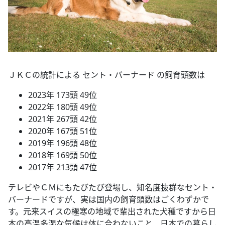
ＪＫＣの統計による セント・バーナード の飼育頭数は
2023年 173頭 49位
2022年 180頭 49位
2021年 267頭 42位
2020年 167頭 51位
2019年 196頭 48位
2018年 169頭 50位
2017年 213頭 47位
テレビやＣＭにもたびたび登場し、知名度抜群なセント・
バーナードですが、実は国内の飼育頭数はごくわずかで
す。元来スイスの極寒の地域で輩出された犬種ですから日
本の高温多湿な気候は体に合わないこと、日本での暮らし