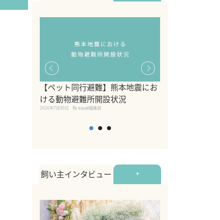
【ペット同行避難】熊本地震にお
関東の愛犬家に
ける動物避難所開設状況
ポット！ペット
2026年7月30日
By equall編集部
ペット宿・日帰
2026年7月7日
By equall編
飼い主インタビュー
+