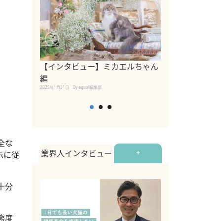
【インタビュー】ミカエルちゃん
【インタビュー
編
2025年1月30日
By equall
2025年1月31日
By equall編集部
全な
業界人インタビュー
+
示に従
十分
態度