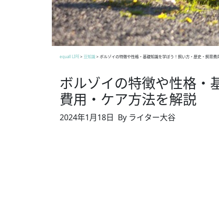
equall LIFE
>
豆知識
>
ボルゾイの特徴や性格・基礎知識を学ぼう！飼い方・歴史・飼育費
ボルゾイの特徴や性格・
費用・ケア方法を解説
2024年1月18日
By ライター大谷