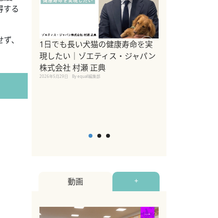
得する
せず、
1日でも長い犬猫の健康寿命を実
Sippo Fest
現したい｜ゾエティス・ジャパン
タ)×equall
株式会社 村瀬 正典
レーナー今村真
2026年5月29日
By equall編集部
トの魅力とイベ
点も解説
2026年5月12日
By equall
動画
+