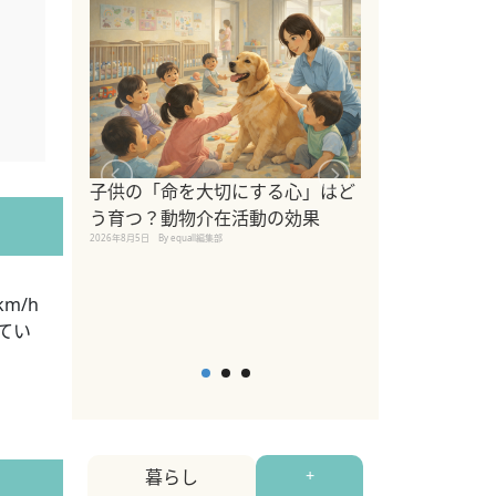
シニア猫向けキ
ブランドを比較
子供の「命を大切にする心」はど
えの注意点も解
う育つ？動物介在活動の効果
2026年8月4日
By equall編
2026年8月5日
By equall編集部
m/h
てい
暮らし
+