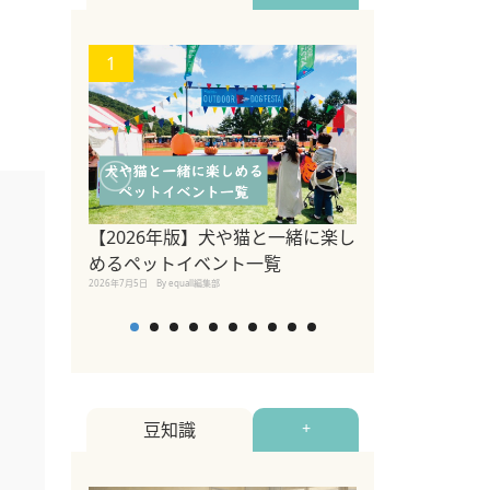
1
2
【2026年版】犬や猫と一緒に楽し
参宮橋でペット
めるペットイベント一覧
2020年7月24日
By equall
2026年7月5日
By equall編集部
豆知識
+