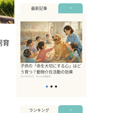
最新記事
+
飼育
シニア猫向けキ
ブランドを比較
子供の「命を大切にする心」はど
えの注意点も解
う育つ？動物介在活動の効果
2026年8月4日
By equall編
2026年8月5日
By equall編集部
ランキング
+