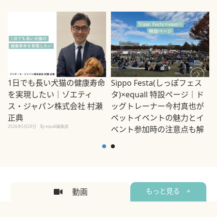
1日でも長い犬猫の健康寿命
Sippo Festa(しっぽフェス
を実現したい｜ゾエティ
タ)×equall 特設ページ｜ド
ス・ジャパン株式会社 村瀬
ッグトレーナー今村真也が
正典
ペットイベントの魅力とイ
2026年5月29日
By equall編集部
ベント参加時の注意点も解
説
2026年5月12日
By equall編集部
2
動画
もっと見る +