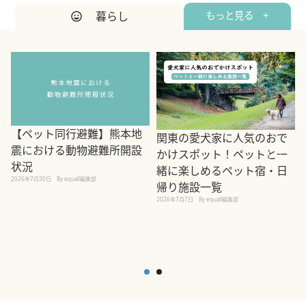
暮らし
もっと見る +
【ペット同行避難】熊本地
関東の愛犬家に人気のおで
震における動物避難所開設
かけスポット！ペットと一
状況
緒に楽しめるペット宿・日
2026年7月30日
By equall編集部
帰り施設一覧
2
2026年7月7日
By equall編集部