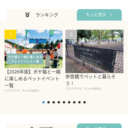
ランキング
もっと見る +
1
2
【2026年版】犬や猫と一緒
参宮橋でペットと暮らそ
に楽しめるペットイベント
う！
一覧
2020年7月24日
By equall編集部
2026年7月5日
By equall編集部
2