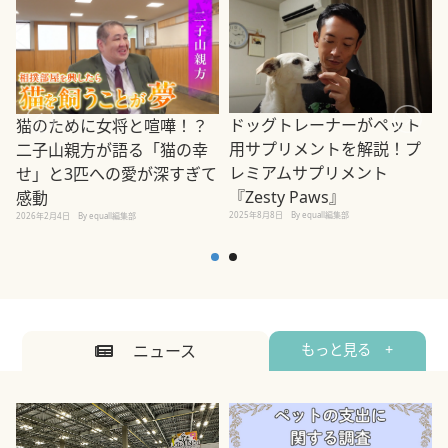
ドッグトレーナーがペット
猫のために女将と喧嘩！？
用サプリメントを解説！プ
二子山親方が語る「猫の幸
レミアムサプリメント
せ」と3匹への愛が深すぎて
2
『Zesty Paws』
感動
2025年8月8日
By equall編集部
2026年2月4日
By equall編集部
ニュース
もっと見る +