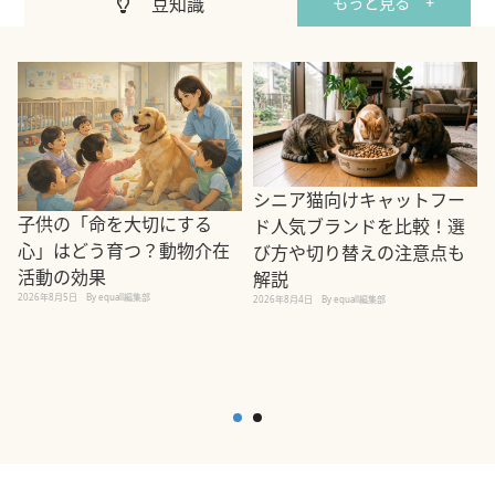
豆知識
もっと見る +
シニア猫向けキャットフー
子供の「命を大切にする
ド人気ブランドを比較！選
心」はどう育つ？動物介在
び方や切り替えの注意点も
活動の効果
解説
2026年8月5日
By equall編集部
2026年8月4日
By equall編集部
2