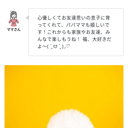
心優しくてお友達思いの息子に育
ってくれて、パパママも嬉しいで
す！これからも家族やお友達、み
んなで楽しもうね！ 福、大好きだ
よ〜( ´͈ ᗨ `͈ )◞♡⃛