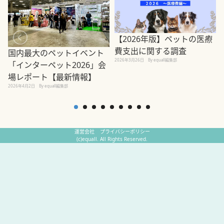
【2026年版】ペットの医療
費支出に関する調査
国内最大のペットイベント
2026年3月26日
By equall編集部
「インターペット2026」会
場レポート【最新情報】
2
2026年4月2日
By equall編集部
運営会社
プライバシーポリシー
(c)equall. All Rights Reserved.