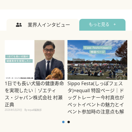
業界人インタビュー
もっと見る +
1日でも長い犬猫の健康寿命
Sippo Festa(しっぽフェス
を実現したい｜ゾエティ
タ)×equall 特設ページ｜ド
ス・ジャパン株式会社 村瀬
ッグトレーナー今村真也が
正典
ペットイベントの魅力とイ
2026年5月29日
By equall編集部
ベント参加時の注意点も解
説
2026年5月12日
By equall編集部
2