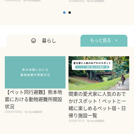
2026年8月5日
By equall編集部
2026年8月4日
By equall編集部
2
暮らし
もっと見る +
【ペット同行避難】熊本地
関東の愛犬家に人気のおで
震における動物避難所開設
かけスポット！ペットと一
状況
緒に楽しめるペット宿・日
2026年7月30日
By equall編集部
帰り施設一覧
2
2026年7月7日
By equall編集部