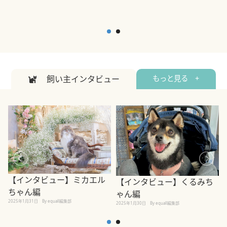
飼い主インタビュー
もっと見る +
【インタビュー】ミカエル
【インタビュー】くるみち
ちゃん編
ゃん編
2025年1月31日
By equall編集部
2
2025年1月30日
By equall編集部