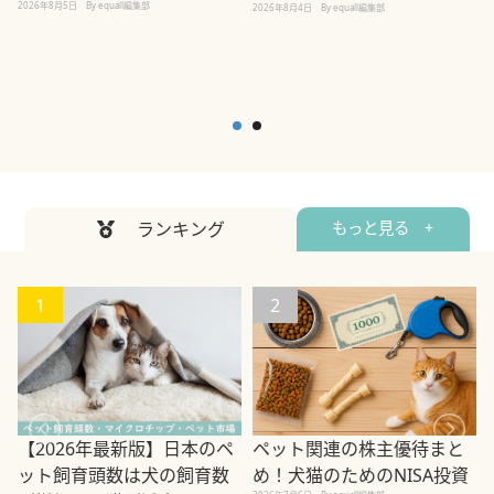
2026年8月5日
By equall編集部
2026年8月4日
By equall編集部
2
ランキング
もっと見る +
1
2
ペット関連の株主優待まと
【2026年最新版】日本のペ
め！犬猫のためのNISA投資
ット飼育頭数は犬の飼育数