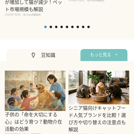
2026年7月6日
By equall編集部
が増加して猫が減少！ペッ
2
ト市場規模も解説
2026年7月3日
By equall編集部
豆知識
もっと見る +
シニア猫向けキャットフー
子供の「命を大切にする
ド人気ブランドを比較！選
心」はどう育つ？動物介在
び方や切り替えの注意点も
活動の効果
解説