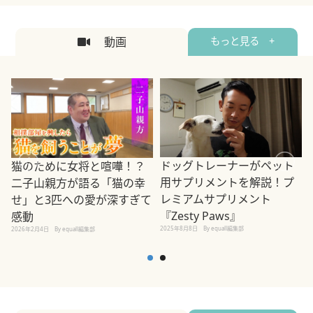
動画
もっと見る +
ドッグトレーナーがペット
猫のために女将と喧嘩！？
用サプリメントを解説！プ
二子山親方が語る「猫の幸
レミアムサプリメント
せ」と3匹への愛が深すぎて
2
『Zesty Paws』
感動
2025年8月8日
By equall編集部
2026年2月4日
By equall編集部