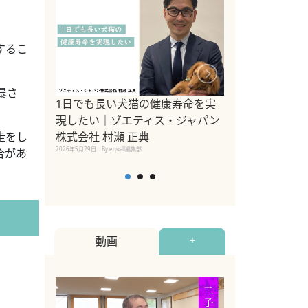
するこ
暴さ
1日でも長い犬猫の健康寿命を実
Sippo Fest
現したい｜ゾエティス・ジャパン
タ)×equall
株式会社 村瀬 正典
レーナー今村真
走をし
2026年5月29日
By equall編集部
トの魅力とイベ
合があ
点も解説
2026年5月12日
By equall
動画
+