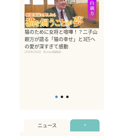
ドッグトレーナ
猫のために女将と喧嘩！？二子山
リメントを解説
親方が語る「猫の幸せ」と3匹へ
リメント『Zest
の愛が深すぎて感動
2025年8月8日
By equall編
2026年2月4日
By equall編集部
ニュース
+