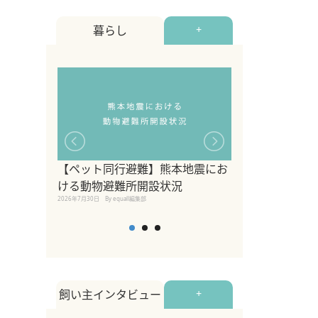
暮らし
+
【ペット同行避難】熊本地震にお
関東の愛犬家に
ける動物避難所開設状況
ポット！ペット
2026年7月30日
By equall編集部
ペット宿・日帰
2026年7月7日
By equall編
飼い主インタビュー
+