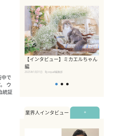
【インタビュー】ミカエルちゃん
【インタビュー
編
2025年1月30日
By equall
2025年1月31日
By equall編集部
街中で
。 ウ
血統証
業界人インタビュー
+