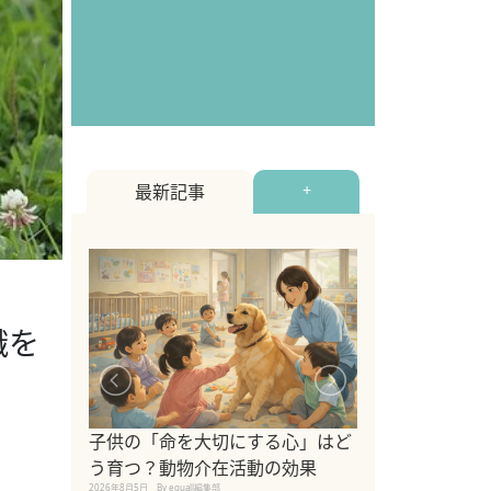
最新記事
+
識を
シニア猫向けキ
ブランドを比較
子供の「命を大切にする心」はど
えの注意点も解
う育つ？動物介在活動の効果
2026年8月4日
By equall編
2026年8月5日
By equall編集部