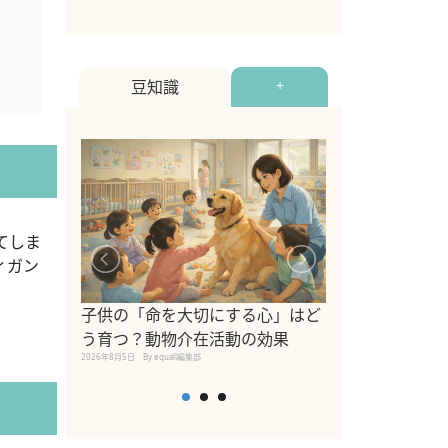
豆知識
+
てしま
ィガン
シニア猫向けキ
ブランドを比較
子供の「命を大切にする心」はど
えの注意点も解
う育つ？動物介在活動の効果
2026年8月4日
By equall編
2026年8月5日
By equall編集部