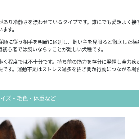
があり冷静さを漂わせているタイプです。誰にでも愛想よく接
います。
従順に従う相手を明確に区別し、飼い主を見限ると徹底した横
育初心者では飼いならすことが難しい犬種です。
歩く程度では不十分です。持ち前の筋力を存分に発揮し全力疾
要です。運動不足はストレス過多を招き問題行動につながる場
サイズ・毛色・体重など