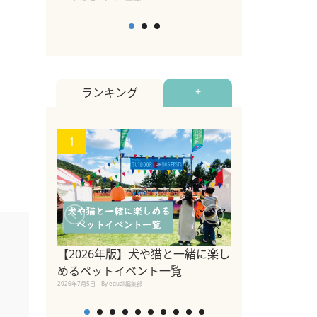
ランキング
+
1
2
【2026年版】犬や猫と一緒に楽し
参宮橋でペット
めるペットイベント一覧
2020年7月24日
By equall
2026年7月5日
By equall編集部