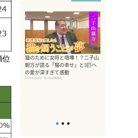
ドッグトレーナ
猫のために女将と喧嘩！？二子山
リメントを解説
親方が語る「猫の幸せ」と3匹へ
リメント『Zest
の愛が深すぎて感動
2025年8月8日
By equall編
2026年2月4日
By equall編集部