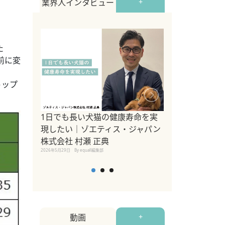
業界人インタビュー
+
た
前に変
トップ
1日でも長い犬猫の健康寿命を実
Sippo Fest
現したい｜ゾエティス・ジャパン
タ)×equall
株式会社 村瀬 正典
レーナー今村真
2026年5月29日
By equall編集部
トの魅力とイベ
点も解説
2026年5月12日
By equall
動画
+