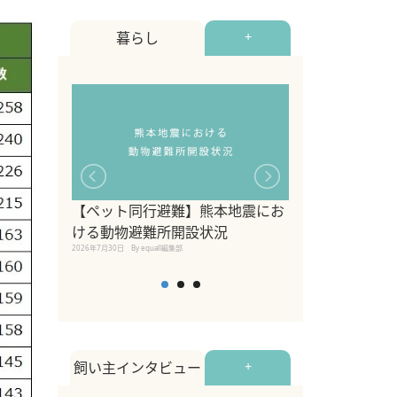
暮らし
+
【ペット同行避難】熊本地震にお
関東の愛犬家に
ける動物避難所開設状況
ポット！ペット
2026年7月30日
By equall編集部
ペット宿・日帰
2026年7月7日
By equall編
飼い主インタビュー
+