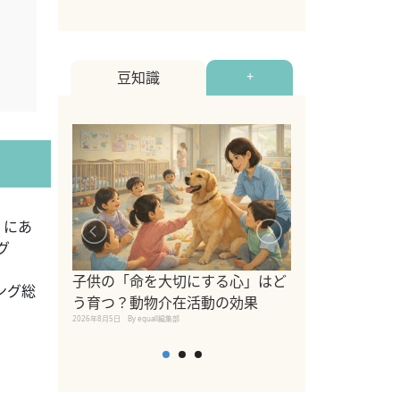
豆知識
+
」にあ
グ
シニア猫向けキ
ブランドを比較
子供の「命を大切にする心」はど
ング総
えの注意点も解
う育つ？動物介在活動の効果
2026年8月4日
By equall編
2026年8月5日
By equall編集部