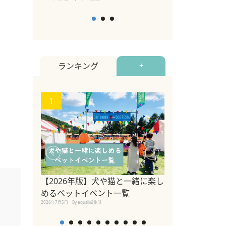
ランキング
+
1
2
ペットのための
【2026年版】犬や猫と一緒に楽し
調査 ～「同行
めるペットイベント一覧
くが認識してお
2026年7月5日
By equall編集部
者への理解浸透
2023年3月10日
By equall