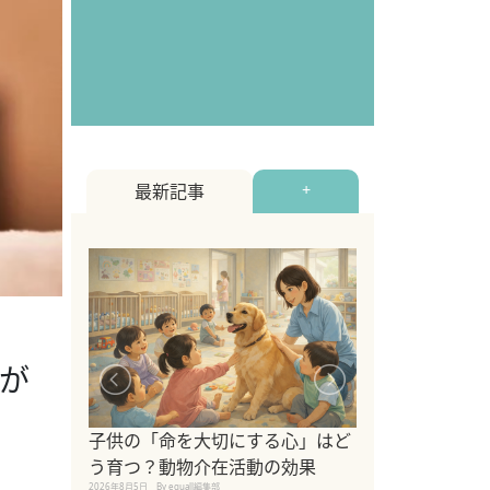
最新記事
+
境が
シニア猫向けキ
ブランドを比較
子供の「命を大切にする心」はど
えの注意点も解
う育つ？動物介在活動の効果
2026年8月4日
By equall編
2026年8月5日
By equall編集部