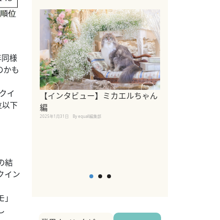
年同様
のかも
クイ
【インタビュー】ミカエルちゃん
【インタビュー
位以下
編
2025年1月30日
By equall
2025年1月31日
By equall編集部
の結
クイン
モ」
し