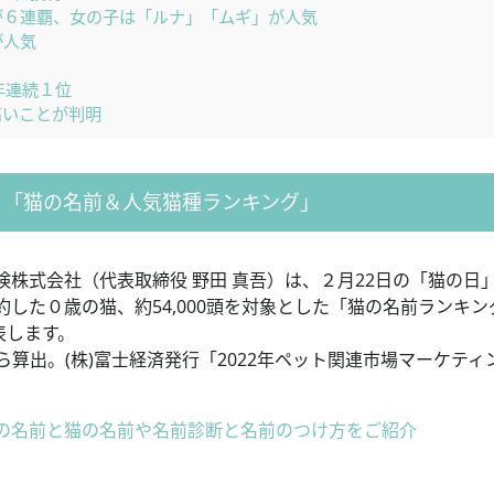
が６連覇、女の子は「ルナ」「ムギ」が人気
が人気
年連続１位
高いことが判明
版！「猫の名前＆人気猫種ランキング」
険株式会社（代表取締役 野田 真吾）は、２月22日の「猫の日
した０歳の猫、約54,000頭を対象とした「猫の名前ランキン
発表します。
ら算出。(株)富士経済発行「2022年ペット関連市場マーケティ
の名前と猫の名前や名前診断と名前のつけ方をご紹介