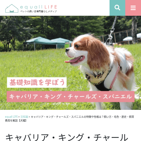
equall LIFE
>
豆知識
>
キャバリア・キング・チャールズ・スパニエルの特徴や性格は？飼い方・毛色・歴史・飼育
費用を解説【犬種】
キャバリア・キング・チャール