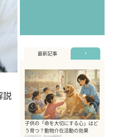
最新記事
+
解説
シニア猫向けキ
ブランドを比較
子供の「命を大切にする心」はど
えの注意点も解
う育つ？動物介在活動の効果
2026年8月4日
By equall編
2026年8月5日
By equall編集部