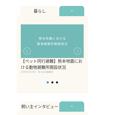
暮らし
+
【ペット同行避難】熊本地震にお
関東の愛犬家に
ける動物避難所開設状況
ポット！ペット
2026年7月30日
By equall編集部
ペット宿・日帰
2026年7月7日
By equall編
飼い主インタビュー
+