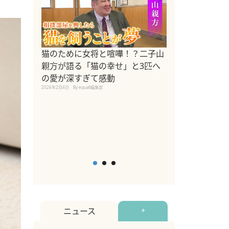
ドッグトレーナ
猫のために女将と喧嘩！？二子山
リメントを解説
親方が語る「猫の幸せ」と3匹へ
リメント『Zest
の愛が深すぎて感動
2025年8月8日
By equall編
2026年2月4日
By equall編集部
ニュース
+