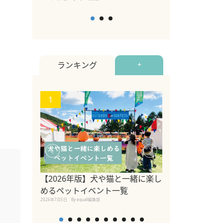
ランキング
+
1
2
【2026年版】犬や猫と一緒に楽し
参宮橋でペット
めるペットイベント一覧
2020年7月24日
By equall
2026年7月5日
By equall編集部