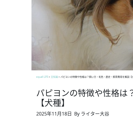
equall LIFE
>
豆知識
>
パピヨンの特徴や性格は？飼い方・毛色・歴史・飼育費用を解説【
パピヨンの特徴や性格は
【犬種】
2025年11月18日
By ライター大谷