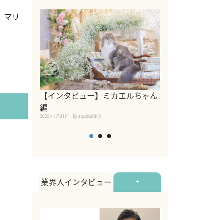
、マリ
【インタビュー】ミカエルちゃん
【インタビュー
編
2025年1月30日
By equall
2025年1月31日
By equall編集部
業界人インタビュー
+