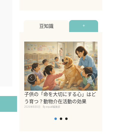
豆知識
+
シニア猫向けキ
ブランドを比較
子供の「命を大切にする心」はど
えの注意点も解
う育つ？動物介在活動の効果
2026年8月4日
By equall編
2026年8月5日
By equall編集部