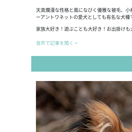
天真爛漫な性格と風になびく優雅な被毛、小
ーアントワネットの愛犬としても有名な犬種
家族大好き！遊ぶことも大好き！お出掛けも
音声で記事を聞く >