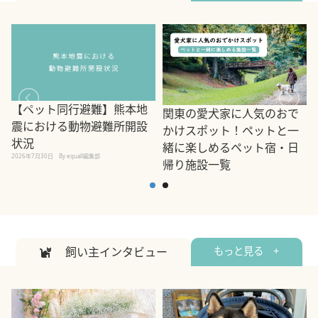
【ペット同行避難】熊本地
関東の愛犬家に人気のおで
震における動物避難所開設
かけスポット！ペットと一
状況
緒に楽しめるペット宿・日
2026年7月30日
By equall編集部
帰り施設一覧
2
2026年7月7日
By equall編集部
飼い主インタビュー
もっと見る +