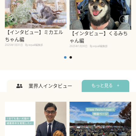
【インタビュー】ミカエル
【インタビュー】くるみち
ちゃん編
ゃん編
2025年1月31日
By equall編集部
2
2025年1月30日
By equall編集部
業界人インタビュー
もっと見る +