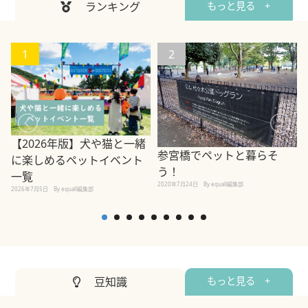
ランキング
もっと見る +
1
2
【2026年版】犬や猫と一緒
参宮橋でペットと暮らそ
に楽しめるペットイベント
う！
一覧
2020年7月24日
By equall編集部
2026年7月5日
By equall編集部
2
豆知識
もっと見る +