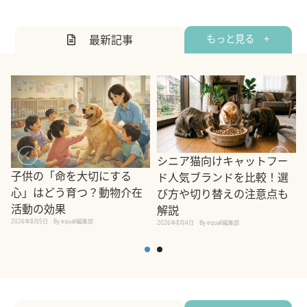
最新記事
もっと見る +
シニア猫向けキャットフー
子供の「命を大切にする
ド人気ブランドを比較！選
心」はどう育つ？動物介在
び方や切り替えの注意点も
活動の効果
解説
2026年8月5日
By equall編集部
2026年8月4日
By equall編集部
2