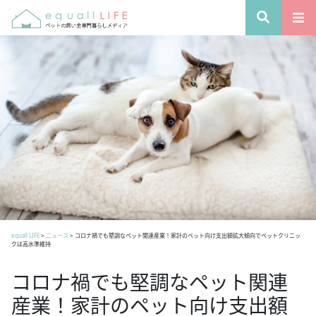
equall LIFE
>
ニュース
>
コロナ禍でも堅調なペット関連産業！家計のペット向け支出額拡大傾向でペットクリニッ
クは高水準維持
コロナ禍でも堅調なペット関連
産業！家計のペット向け支出額