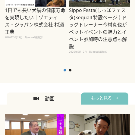
1日でも長い犬猫の健康寿命
Sippo Festa(しっぽフェス
を実現したい｜ゾエティ
タ)×equall 特設ページ｜ド
ス・ジャパン株式会社 村瀬
ッグトレーナー今村真也が
正典
ペットイベントの魅力とイ
2026年5月29日
By equall編集部
ベント参加時の注意点も解
説
2026年5月12日
By equall編集部
2
動画
もっと見る +