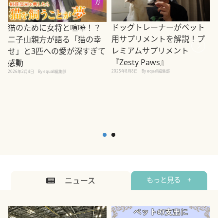
ドッグトレーナーがペット
猫のために女将と喧嘩！？
用サプリメントを解説！プ
二子山親方が語る「猫の幸
レミアムサプリメント
せ」と3匹への愛が深すぎて
2
『Zesty Paws』
感動
2025年8月8日
By equall編集部
2026年2月4日
By equall編集部
ニュース
もっと見る +