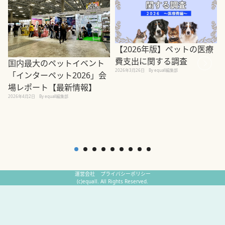
【2026年版】ペットの医療
費支出に関する調査
国内最大のペットイベント
2026年3月26日
By equall編集部
「インターペット2026」会
場レポート【最新情報】
2
2026年4月2日
By equall編集部
運営会社
プライバシーポリシー
(c)equall. All Rights Reserved.