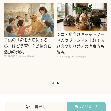
シニア猫向けキャットフー
子供の「命を大切にする
ド人気ブランドを比較！選
心」はどう育つ？動物介在
び方や切り替えの注意点も
活動の効果
解説
2026年8月5日
By equall編集部
2026年8月4日
By equall編集部
2
暮らし
もっと見る +