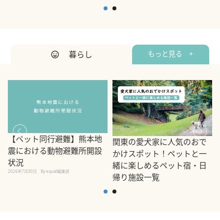
暮らし
もっと見る +
【ペット同行避難】熊本地
関東の愛犬家に人気のおで
震における動物避難所開設
かけスポット！ペットと一
状況
緒に楽しめるペット宿・日
2026年7月30日
By equall編集部
帰り施設一覧
2
2026年7月7日
By equall編集部