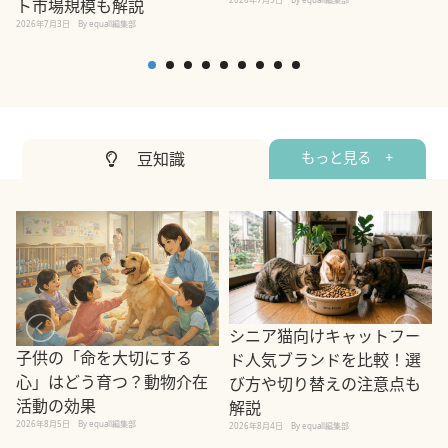
ト市場規模も解説
2026年7月3日
By equall編集部
豆知識
もっと見る +
シニア猫向けキャットフー
子供の「命を大切にする
ド人気ブランドを比較！選
心」はどう育つ？動物介在
び方や切り替えの注意点も
活動の効果
解説
2026年8月5日
By equall編集部
2026年8月4日
By equall編集部
2