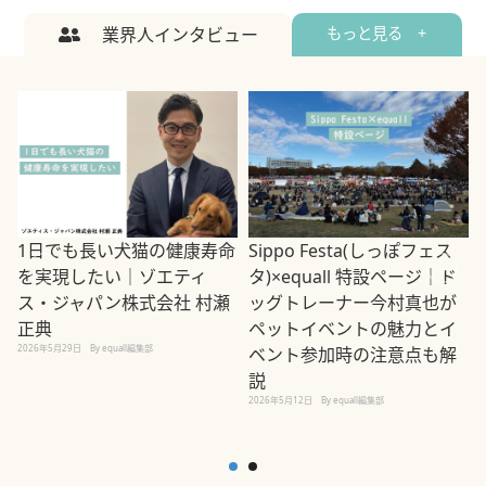
業界人インタビュー
もっと見る +
1日でも長い犬猫の健康寿命
Sippo Festa(しっぽフェス
を実現したい｜ゾエティ
タ)×equall 特設ページ｜ド
ス・ジャパン株式会社 村瀬
ッグトレーナー今村真也が
正典
ペットイベントの魅力とイ
2026年5月29日
By equall編集部
ベント参加時の注意点も解
説
2026年5月12日
By equall編集部
2