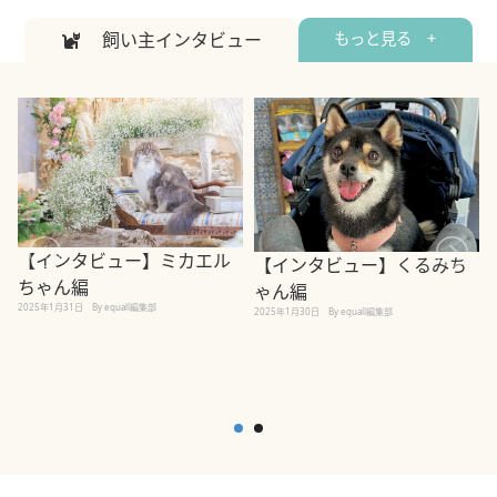
飼い主インタビュー
もっと見る +
【インタビュー】ミカエル
【インタビュー】くるみち
ちゃん編
ゃん編
2025年1月31日
By equall編集部
2
2025年1月30日
By equall編集部