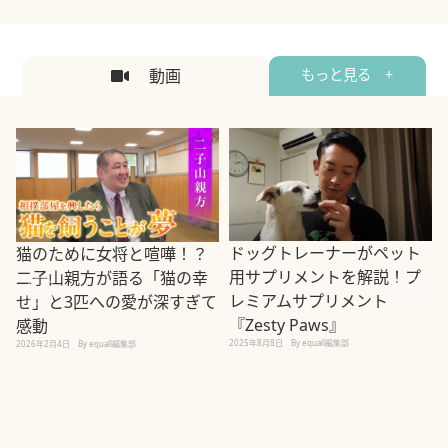
動画
もっと見る +
ドッグトレーナーがペット
猫のために女将と喧嘩！？
用サプリメントを解説！プ
二子山親方が語る「猫の幸
レミアムサプリメント
せ」と3匹への愛が深すぎて
2
『Zesty Paws』
感動
2025年8月8日
By equall編集部
2026年2月4日
By equall編集部