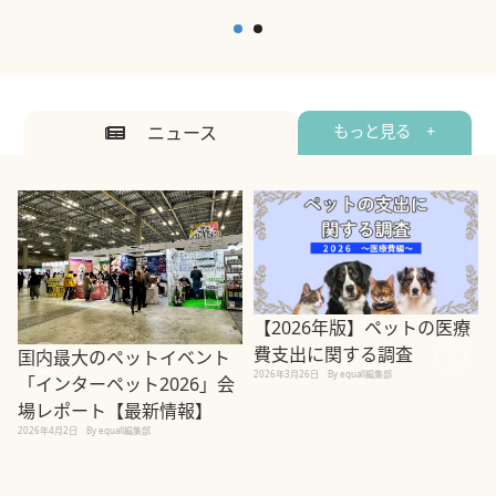
ニュース
もっと見る +
【2026年版】ペットの医療
費支出に関する調査
国内最大のペットイベント
2026年3月26日
By equall編集部
「インターペット2026」会
場レポート【最新情報】
2
2026年4月2日
By equall編集部