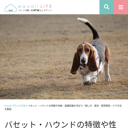
equall LIFE
>
豆知識
>
バセット・ハウンドの特徴や性格・基礎知識を学ぼう！飼い方・歴史・飼育費用・ケア方法
を解説
バセット・ハウンドの特徴や性