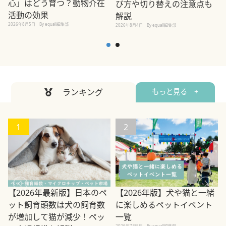
心」はどう育つ？動物介在
び方や切り替えの注意点も
活動の効果
解説
2026年8月5日
By equall編集部
2026年8月4日
By equall編集部
2
ランキング
もっと見る +
1
2
【2026年最新版】日本のペ
【2026年版】犬や猫と一緒
ット飼育頭数は犬の飼育数
に楽しめるペットイベント
が増加して猫が減少！ペッ
一覧
2026年7月5日
By equall編集部
2