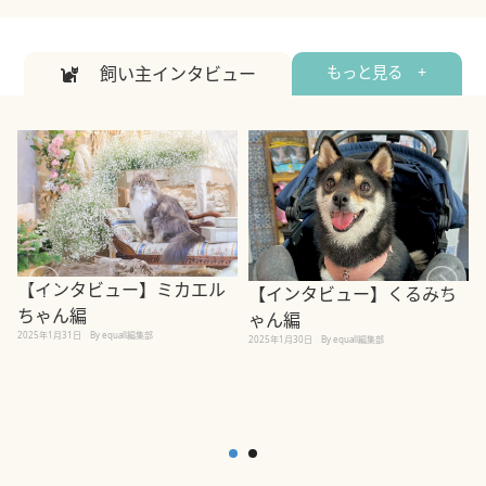
飼い主インタビュー
もっと見る +
【インタビュー】ミカエル
【インタビュー】くるみち
ちゃん編
ゃん編
2025年1月31日
By equall編集部
2
2025年1月30日
By equall編集部