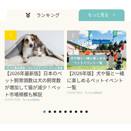
ランキング
もっと見る +
1
2
【2026年最新版】日本のペ
【2026年版】犬や猫と一緒
ット飼育頭数は犬の飼育数
に楽しめるペットイベント
が増加して猫が減少！ペッ
一覧
2026年7月5日
By equall編集部
2
ト市場規模も解説
2026年7月3日
By equall編集部