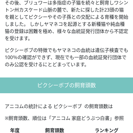
その後、ブリュワーは多指症の子猫を続々と飼育しワシン
トン州カスケード山脈の麓で、新たに探した計23頭の猫
を親としてピクシーやその子孫との交配による育種を開始
しました。 しかしヤマネコを起源とする新種猫や純血種
猫の登録は困難を極め、様々な血統証発行団体から不認定
を受けます。
ピクシーボブの特徴でもヤマネコの血統は遺伝子検査でも
100％の確認ができず、現在でも一部の血統証発行団体で
のみ公認を受けるにとどまっています。
ピクシーボブの飼育頭数
アニコムの統計による ピクシーボブ の飼育頭数は
※飼育頭数、順位は「アニコム 家庭どうぶつ白書」参照
年度
飼育頭数
ランキング