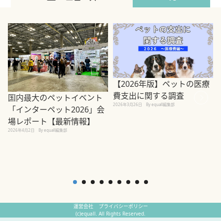
【2026年版】ペットの医療
費支出に関する調査
国内最大のペットイベント
2026年3月26日
By equall編集部
「インターペット2026」会
場レポート【最新情報】
2
2026年4月2日
By equall編集部
運営会社
プライバシーポリシー
(c)equall. All Rights Reserved.