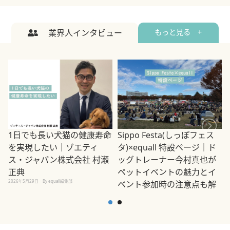
業界人インタビュー
もっと見る +
1日でも長い犬猫の健康寿命
Sippo Festa(しっぽフェス
を実現したい｜ゾエティ
タ)×equall 特設ページ｜ド
ス・ジャパン株式会社 村瀬
ッグトレーナー今村真也が
正典
ペットイベントの魅力とイ
2026年5月29日
By equall編集部
ベント参加時の注意点も解
説
2026年5月12日
By equall編集部
2