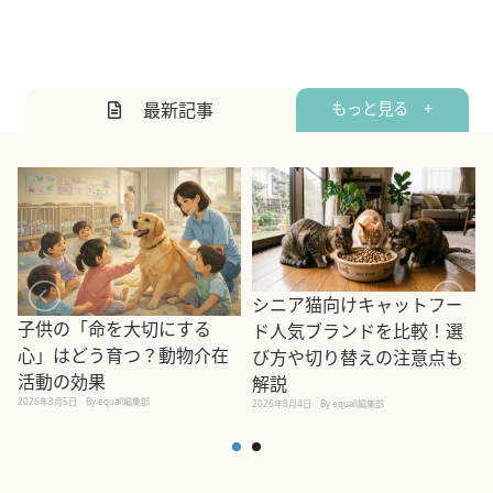
最新記事
もっと見る +
シニア猫向けキャットフー
子供の「命を大切にする
ド人気ブランドを比較！選
心」はどう育つ？動物介在
び方や切り替えの注意点も
活動の効果
解説
2026年8月5日
By equall編集部
2026年8月4日
By equall編集部
2