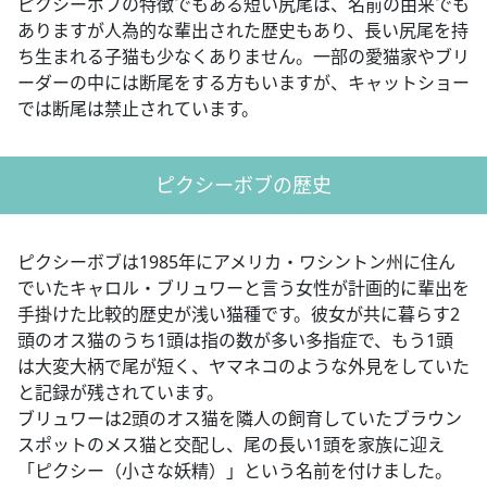
ピクシーボブの特徴でもある短い尻尾は、名前の由来でも
ありますが人為的な輩出された歴史もあり、長い尻尾を持
ち生まれる子猫も少なくありません。一部の愛猫家やブリ
ーダーの中には断尾をする方もいますが、キャットショー
では断尾は禁止されています。
ピクシーボブの歴史
ピクシーボブは1985年にアメリカ・ワシントン州に住ん
でいたキャロル・ブリュワーと言う女性が計画的に輩出を
手掛けた比較的歴史が浅い猫種です。彼女が共に暮らす2
頭のオス猫のうち1頭は指の数が多い多指症で、もう1頭
は大変大柄で尾が短く、ヤマネコのような外見をしていた
と記録が残されています。
ブリュワーは2頭のオス猫を隣人の飼育していたブラウン
スポットのメス猫と交配し、尾の長い1頭を家族に迎え
「ピクシー（小さな妖精）」という名前を付けました。