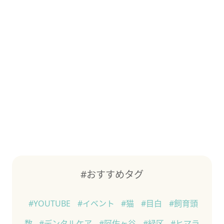
#おすすめタグ
#YOUTUBE
#イベント
#猫
#目白
#飼育頭
数
#デンタルケア
#阿佐ヶ谷
#緑区
#ヒマラ