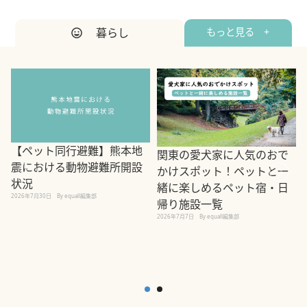
暮らし
もっと見る +
【ペット同行避難】熊本地
関東の愛犬家に人気のおで
震における動物避難所開設
かけスポット！ペットと一
状況
緒に楽しめるペット宿・日
2026年7月30日
By equall編集部
帰り施設一覧
2
2026年7月7日
By equall編集部