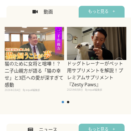
動画
もっと見る +
ドッグトレーナーがペット
猫のために女将と喧嘩！？
用サプリメントを解説！プ
二子山親方が語る「猫の幸
レミアムサプリメント
せ」と3匹への愛が深すぎて
2
『Zesty Paws』
感動
2025年8月8日
By equall編集部
2026年2月4日
By equall編集部
ニュース
もっと見る +