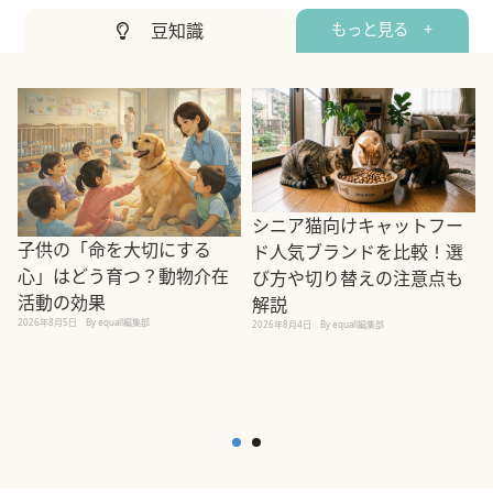
豆知識
もっと見る +
シニア猫向けキャットフー
子供の「命を大切にする
ド人気ブランドを比較！選
心」はどう育つ？動物介在
び方や切り替えの注意点も
活動の効果
解説
2026年8月5日
By equall編集部
2026年8月4日
By equall編集部
2