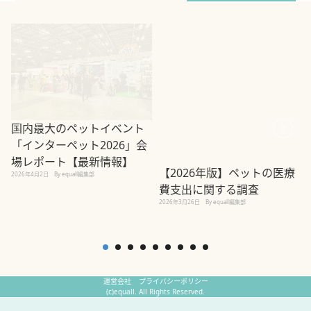
【2026年版】ペットの医療
費支出に関する調査
国内最大のペットイベント
2026年3月26日
By equall編集部
「インターペット2026」会
場レポート【最新情報】
2
2026年4月2日
By equall編集部
運営会社
プライバシーポリシー
(c)equall. All Rights Reserved.