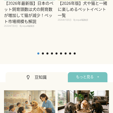
【2026年最新版】日本のペ
【2026年版】犬や猫と一緒
ット飼育頭数は犬の飼育数
に楽しめるペットイベント
が増加して猫が減少！ペッ
一覧
2
2026年7月5日
By equall編集部
ト市場規模も解説
2026年7月3日
By equall編集部
豆知識
もっと見る +