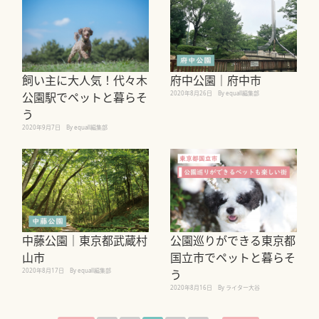
飼い主に大人気！代々木
府中公園｜府中市
2020年8月26日
By equall編集部
公園駅でペットと暮らそ
う
2020年9月7日
By equall編集部
中藤公園｜東京都武蔵村
公園巡りができる東京都
山市
国立市でペットと暮らそ
2020年8月17日
By equall編集部
う
2020年8月16日
By ライター大谷