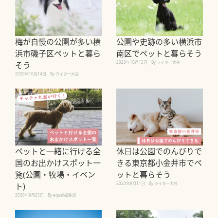
梅が自慢の公園が多い横
公園や史跡の多い横浜市
浜市磯子区ペットと暮ら
南区でペットと暮らそう
2020年10月13日
By ライター大谷
そう
2020年10月14日
By ライター大谷
ペットと一緒に行ける全
休日は公園でのんびりで
国のお出かけスポット一
きる東京都小金井市でペ
覧(公園・牧場・イベン
ットと暮らそう
2020年9月11日
By ライター大谷
ト)
2020年9月25日
By equall編集部