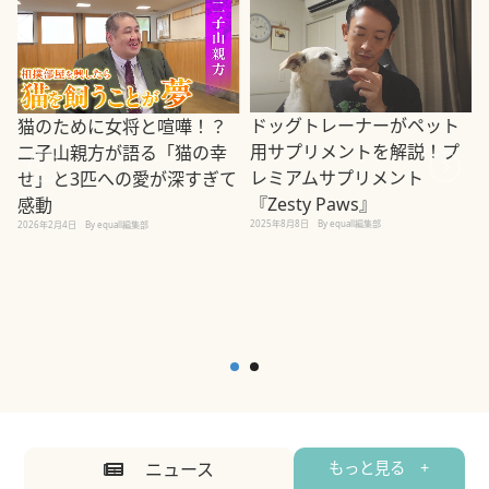
ドッグトレーナーがペット
猫のために女将と喧嘩！？
用サプリメントを解説！プ
二子山親方が語る「猫の幸
レミアムサプリメント
せ」と3匹への愛が深すぎて
2
『Zesty Paws』
感動
2025年8月8日
By equall編集部
2026年2月4日
By equall編集部
ニュース
もっと見る +