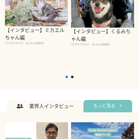
【インタビュー】ミカエル
【インタビュー】くるみち
ちゃん編
ゃん編
2025年1月31日
By equall編集部
2
2025年1月30日
By equall編集部
業界人インタビュー
もっと見る +