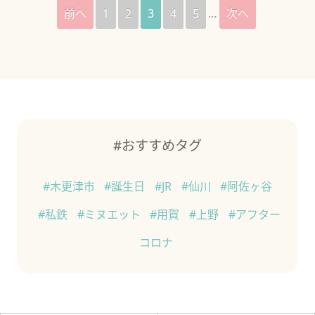
前へ
1
2
3
4
5
…
次へ
#おすすめタグ
#木更津市
#誕生日
#JR
#仙川
#阿佐ヶ谷
#私鉄
#ミヌエット
#用賀
#上野
#アフター
コロナ