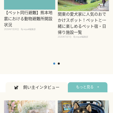
【ペット同行避難】熊本地
関東の愛犬家に人気のおで
震における動物避難所開設
かけスポット！ペットと一
状況
緒に楽しめるペット宿・日
2026年7月30日
By equall編集部
帰り施設一覧
2
2026年7月7日
By equall編集部
飼い主インタビュー
もっと見る +