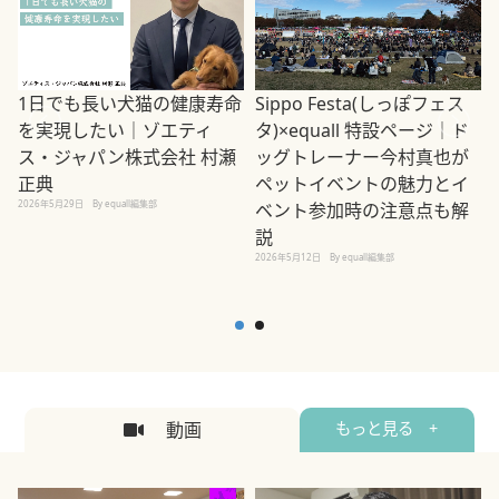
1日でも長い犬猫の健康寿命
Sippo Festa(しっぽフェス
を実現したい｜ゾエティ
タ)×equall 特設ページ｜ド
ス・ジャパン株式会社 村瀬
ッグトレーナー今村真也が
正典
ペットイベントの魅力とイ
2026年5月29日
By equall編集部
ベント参加時の注意点も解
説
2026年5月12日
By equall編集部
2
動画
もっと見る +