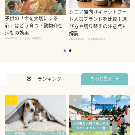
シニア猫向けキャットフー
子供の「命を大切にする
ド人気ブランドを比較！選
心」はどう育つ？動物介在
び方や切り替えの注意点も
活動の効果
解説
2026年8月5日
By equall編集部
2026年8月4日
By equall編集部
2
ランキング
もっと見る +
1
2