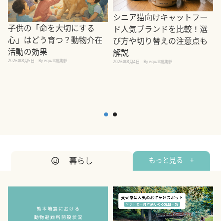
シニア猫向けキャットフー
子供の「命を大切にする
ド人気ブランドを比較！選
心」はどう育つ？動物介在
び方や切り替えの注意点も
活動の効果
解説
2026年8月5日
By equall編集部
2026年8月4日
By equall編集部
2
暮らし
もっと見る +