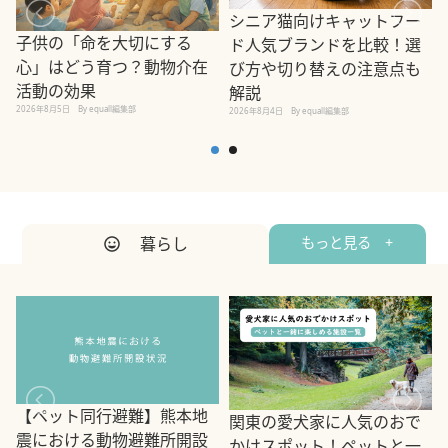
シニア猫向けキャットフー
子供の「命を大切にする
ド人気ブランドを比較！選
心」はどう育つ？動物介在
び方や切り替えの注意点も
活動の効果
解説
2026年8月5日
By equall編集部
2026年8月4日
By equall編集部
2
暮らし
もっと見る +
【ペット同行避難】熊本地
関東の愛犬家に人気のおで
震における動物避難所開設
かけスポット！ペットと一