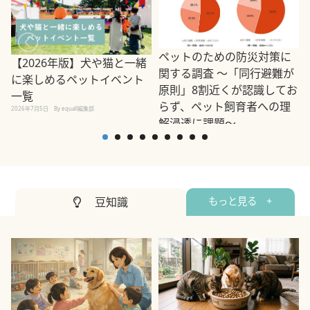
ペットのための防災対策に
【2026年版】犬や猫と一緒
関する調査 ～「同行避難が
に楽しめるペットイベント
原則」8割近くが認識してお
一覧
らず、ペット飼育者への理
2026年7月5日
By equall編集部
解浸透に課題～
2
2023年3月10日
By equall編集部
豆知識
もっと見る +