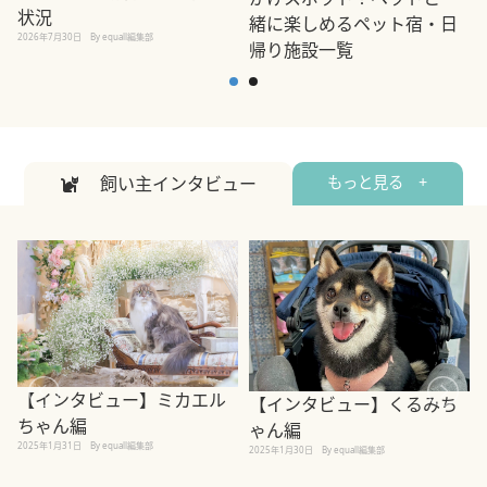
状況
緒に楽しめるペット宿・日
2026年7月30日
By equall編集部
帰り施設一覧
2
2026年7月7日
By equall編集部
飼い主インタビュー
もっと見る +
【インタビュー】ミカエル
【インタビュー】くるみち
ちゃん編
ゃん編
2025年1月31日
By equall編集部
2
2025年1月30日
By equall編集部