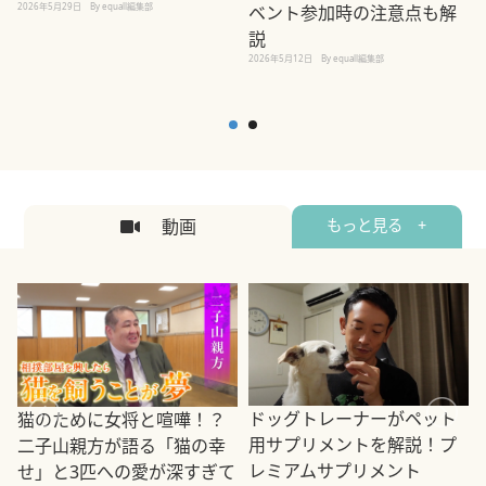
2026年5月29日
By equall編集部
ベント参加時の注意点も解
説
2026年5月12日
By equall編集部
2
動画
もっと見る +
ドッグトレーナーがペット
猫のために女将と喧嘩！？
用サプリメントを解説！プ
二子山親方が語る「猫の幸
レミアムサプリメント
せ」と3匹への愛が深すぎて
2