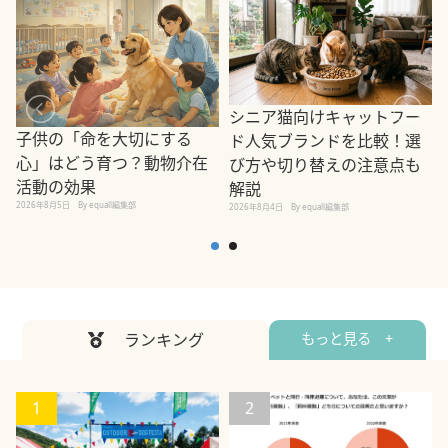
シニア猫向けキャットフー
子供の「命を大切にする
ド人気ブランドを比較！選
心」はどう育つ？動物介在
び方や切り替えの注意点も
活動の効果
解説
2026年8月5日
By equall編集部
2026年8月4日
By equall編集部
2
ランキング
もっと見る +
1
2