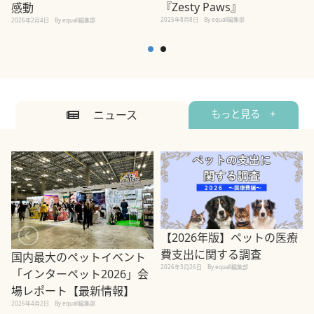
『Zesty Paws』
感動
2025年8月8日
By equall編集部
2026年2月4日
By equall編集部
ニュース
もっと見る +
【2026年版】ペットの医療
費支出に関する調査
国内最大のペットイベント
2026年3月26日
By equall編集部
「インターペット2026」会
場レポート【最新情報】
2
2026年4月2日
By equall編集部