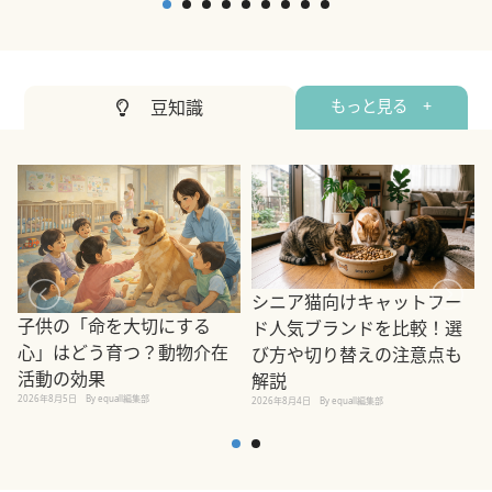
豆知識
もっと見る +
シニア猫向けキャットフー
子供の「命を大切にする
ド人気ブランドを比較！選
心」はどう育つ？動物介在
び方や切り替えの注意点も
活動の効果
解説
2026年8月5日
By equall編集部
2026年8月4日
By equall編集部
2