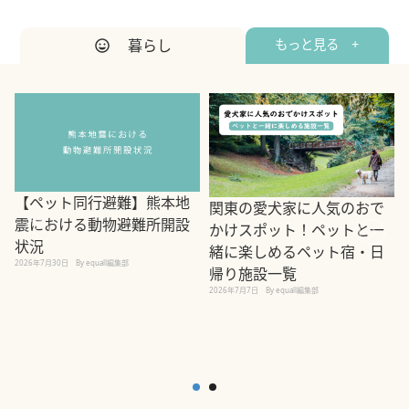
暮らし
もっと見る +
【ペット同行避難】熊本地
関東の愛犬家に人気のおで
震における動物避難所開設
かけスポット！ペットと一
状況
緒に楽しめるペット宿・日
2026年7月30日
By equall編集部
帰り施設一覧
2
2026年7月7日
By equall編集部