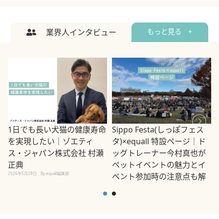
業界人インタビュー
もっと見る +
1日でも長い犬猫の健康寿命
Sippo Festa(しっぽフェス
を実現したい｜ゾエティ
タ)×equall 特設ページ｜ド
ス・ジャパン株式会社 村瀬
ッグトレーナー今村真也が
正典
ペットイベントの魅力とイ
2026年5月29日
By equall編集部
ベント参加時の注意点も解
説
2026年5月12日
By equall編集部
2