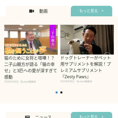
動画
もっと見る +
ドッグトレーナーがペット
猫のために女将と喧嘩！？
用サプリメントを解説！プ
二子山親方が語る「猫の幸
レミアムサプリメント
せ」と3匹への愛が深すぎて
2
『Zesty Paws』
感動
2025年8月8日
By equall編集部
2026年2月4日
By equall編集部
ニュース
もっと見る +