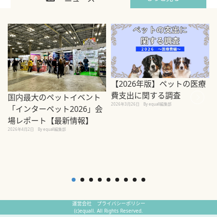
【2026年版】ペットの医療
費支出に関する調査
国内最大のペットイベント
2026年3月26日
By equall編集部
「インターペット2026」会
場レポート【最新情報】
2
2026年4月2日
By equall編集部
運営会社
プライバシーポリシー
(c)equall. All Rights Reserved.