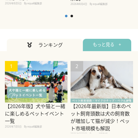
2026年8月5日
By equall編集部
2026年8月4日
By equall編集部
2
ランキング
もっと見る +
1
2
【2026年版】犬や猫と一緒
【2026年最新版】日本のペ
に楽しめるペットイベント
ット飼育頭数は犬の飼育数
一覧
が増加して猫が減少！ペッ
2026年7月5日
By equall編集部
2
ト市場規模も解説
2026年7月3日
By equall編集部