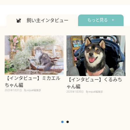
飼い主インタビュー
もっと見る +
【インタビュー】ミカエル
【インタビュー】くるみち
ちゃん編
ゃん編
2025年1月31日
By equall編集部
2
2025年1月30日
By equall編集部