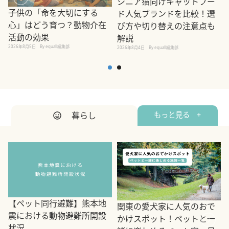
シニア猫向けキャットフー
子供の「命を大切にする
ド人気ブランドを比較！選
心」はどう育つ？動物介在
び方や切り替えの注意点も
活動の効果
解説
2026年8月5日
By equall編集部
2026年8月4日
By equall編集部
2
暮らし
もっと見る +
【ペット同行避難】熊本地
関東の愛犬家に人気のおで
震における動物避難所開設
かけスポット！ペットと一
状況