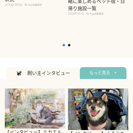
緒に楽しめるペット宿・日
2026年7月30日
By equall編集部
帰り施設一覧
2
2026年7月7日
By equall編集部
飼い主インタビュー
もっと見る +
【インタビュー】ミカエル