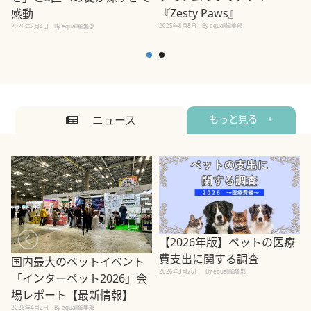
2
『Zesty Paws』
感動
2025年8月8日
By equall編集部
2026年2月4日
By equall編集部
ニュース
もっと見る +
【2026年版】ペットの医療
費支出に関する調査
国内最大のペットイベント
2026年3月26日
By equall編集部
「インターペット2026」会
場レポート【最新情報】
2
2026年4月2日
By equall編集部