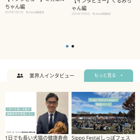
【インタビュー】くるみち
ちゃん編
ゃん編
2025年1月31日
By equall編集部
2
2025年1月30日
By equall編集部
業界人インタビュー
もっと見る +
1日でも長い犬猫の健康寿命
Sippo Festa(しっぽフェス