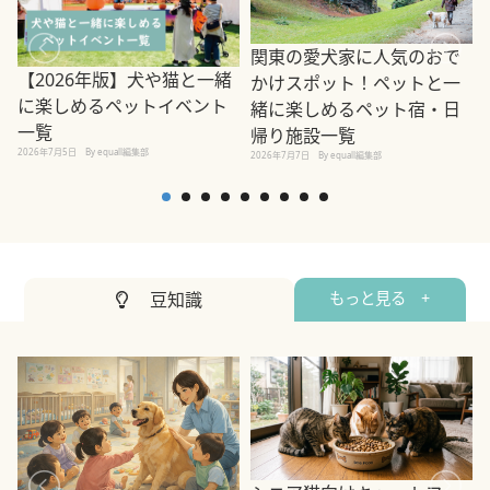
関東の愛犬家に人気のおで
【2026年版】犬や猫と一緒
かけスポット！ペットと一
に楽しめるペットイベント
緒に楽しめるペット宿・日
一覧
帰り施設一覧
2026年7月5日
By equall編集部
2026年7月7日
By equall編集部
2
豆知識
もっと見る +