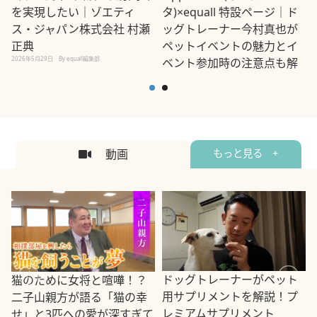
を実現したい｜ゾエティ
タ)×equall 特設ページ｜ド
ス・ジャパン株式会社 村瀬
ッグトレーナー今村真也が
正典
ペットイベントの魅力とイ
2026年5月29日
By equall編集部
ベント参加時の注意点も解
説
2026年5月12日
By equall編集部
2
動画
もっと見る +
ドッグトレーナーがペット
猫のために女将と喧嘩！？
用サプリメントを解説！プ
二子山親方が語る「猫の幸
レミアムサプリメント
せ」と3匹への愛が深すぎて