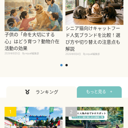
シニア猫向けキャットフー
子供の「命を大切にする
ド人気ブランドを比較！選
心」はどう育つ？動物介在
び方や切り替えの注意点も
活動の効果
解説
2026年8月5日
By equall編集部
2026年8月4日
By equall編集部
2
ランキング
もっと見る +
1
2