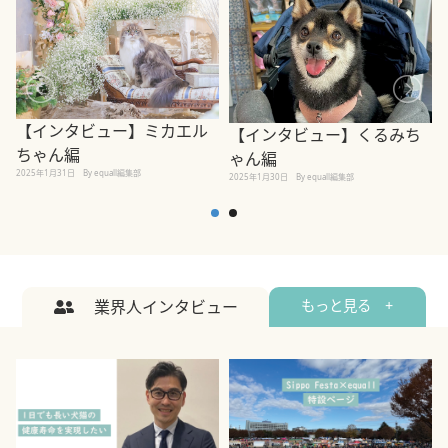
【インタビュー】ミカエル
【インタビュー】くるみち
ちゃん編
ゃん編
2025年1月31日
By equall編集部
2
2025年1月30日
By equall編集部
業界人インタビュー
もっと見る +