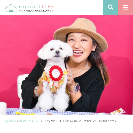
equall LIFE
>
飼い主インタビュー
>
【インタビュー】くぅちゃん編・ミックス(マルチーズ×ポメラニアン)