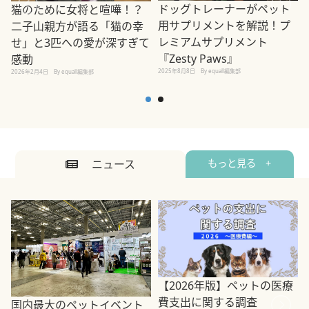
ドッグトレーナーがペット
猫のために女将と喧嘩！？
用サプリメントを解説！プ
二子山親方が語る「猫の幸
レミアムサプリメント
せ」と3匹への愛が深すぎて
2
『Zesty Paws』
感動
2025年8月8日
By equall編集部
2026年2月4日
By equall編集部
ニュース
もっと見る +
【2026年版】ペットの医療
費支出に関する調査
国内最大のペットイベント