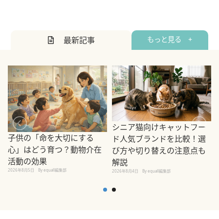
最新記事
もっと見る +
シニア猫向けキャットフー
子供の「命を大切にする
ド人気ブランドを比較！選
心」はどう育つ？動物介在
び方や切り替えの注意点も
活動の効果
解説
2026年8月5日
By equall編集部
2026年8月4日
By equall編集部
2