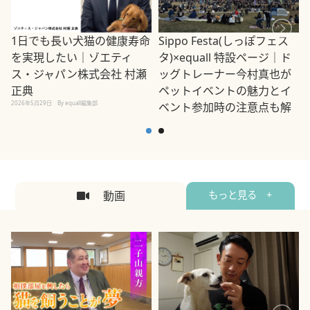
1日でも長い犬猫の健康寿命
Sippo Festa(しっぽフェス
を実現したい｜ゾエティ
タ)×equall 特設ページ｜ド
ス・ジャパン株式会社 村瀬
ッグトレーナー今村真也が
正典
ペットイベントの魅力とイ
2026年5月29日
By equall編集部
ベント参加時の注意点も解
説
2026年5月12日
By equall編集部
2
動画
もっと見る +