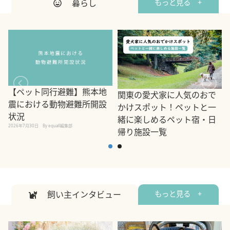
暮らし
もっと見る +
【ペット同行避難】熊本地
関東の愛犬家に人気のおで
震における動物避難所開設
かけスポット！ペットと一
状況
緒に楽しめるペット宿・日
2026年7月30日
By equall編集部
帰り施設一覧
2
2026年7月7日
By equall編集部
飼い主インタビュー
もっと見る +