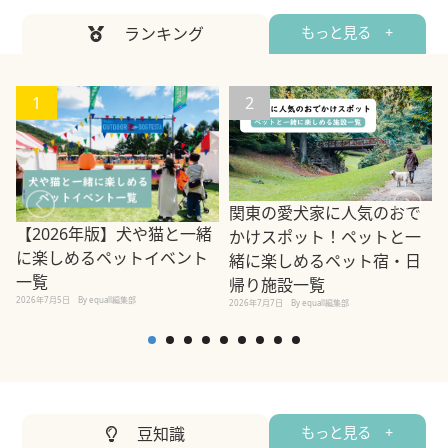
ランキング
もっと見る +
1
2
関東の愛犬家に人気のおで
【2026年版】犬や猫と一緒
かけスポット！ペットと一
に楽しめるペットイベント
緒に楽しめるペット宿・日
一覧
帰り施設一覧
2026年7月5日
By equall編集部
2026年7月7日
By equall編集部
2
豆知識
もっと見る +