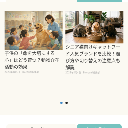
シニア猫向けキャットフー
子供の「命を大切にする
ド人気ブランドを比較！選
心」はどう育つ？動物介在
び方や切り替えの注意点も
活動の効果
解説
2026年8月5日
By equall編集部
2026年8月4日
By equall編集部
2