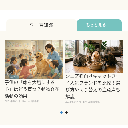
豆知識
もっと見る +
シニア猫向けキャットフー
子供の「命を大切にする
ド人気ブランドを比較！選
心」はどう育つ？動物介在
び方や切り替えの注意点も
活動の効果
解説
2026年8月5日
By equall編集部
2026年8月4日
By equall編集部
2