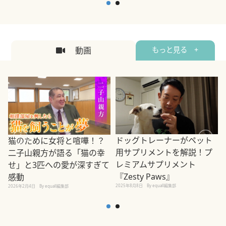
動画
もっと見る +
ドッグトレーナーがペット
猫のために女将と喧嘩！？
用サプリメントを解説！プ
二子山親方が語る「猫の幸
レミアムサプリメント
せ」と3匹への愛が深すぎて
2
『Zesty Paws』
感動
2025年8月8日
By equall編集部
2026年2月4日
By equall編集部