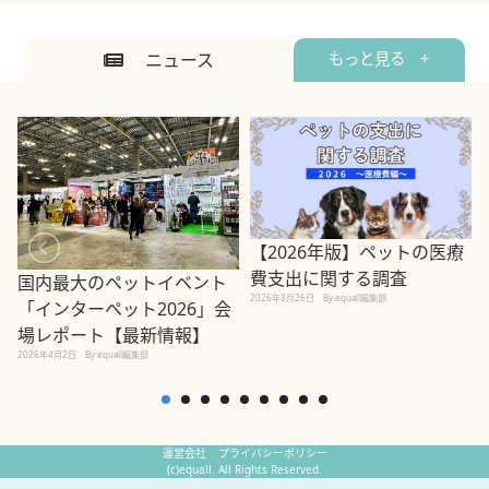
ニュース
もっと見る +
【2026年版】ペットの医療
費支出に関する調査
国内最大のペットイベント
2026年3月26日
By equall編集部
「インターペット2026」会
場レポート【最新情報】
2
2026年4月2日
By equall編集部
運営会社
プライバシーポリシー
(c)equall. All Rights Reserved.