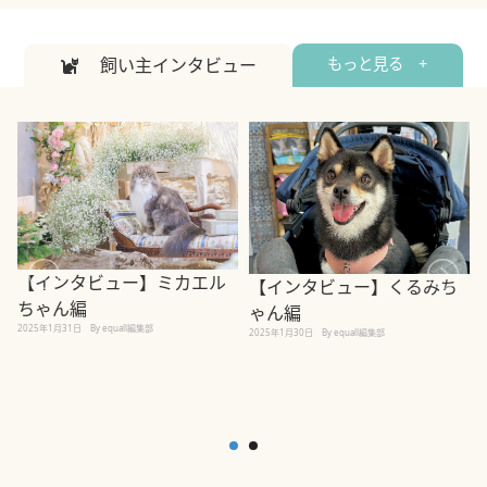
飼い主インタビュー
もっと見る +
【インタビュー】ミカエル
【インタビュー】くるみち
ちゃん編
ゃん編
2025年1月31日
By equall編集部
2
2025年1月30日
By equall編集部