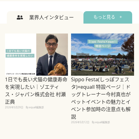
業界人インタビュー
もっと見る +
1日でも長い犬猫の健康寿命
Sippo Festa(しっぽフェス
を実現したい｜ゾエティ
タ)×equall 特設ページ｜ド
ス・ジャパン株式会社 村瀬
ッグトレーナー今村真也が
正典
ペットイベントの魅力とイ
2026年5月29日
By equall編集部
ベント参加時の注意点も解
説
2026年5月12日
By equall編集部
2