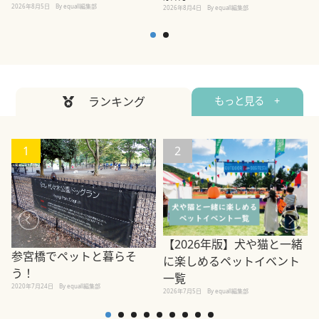
2026年8月5日
By equall編集部
2026年8月4日
By equall編集部
2
ランキング
もっと見る +
1
2
【2026年版】犬や猫と一緒
参宮橋でペットと暮らそ
に楽しめるペットイベント
う！
一覧
2020年7月24日
By equall編集部
2026年7月5日
By equall編集部
2