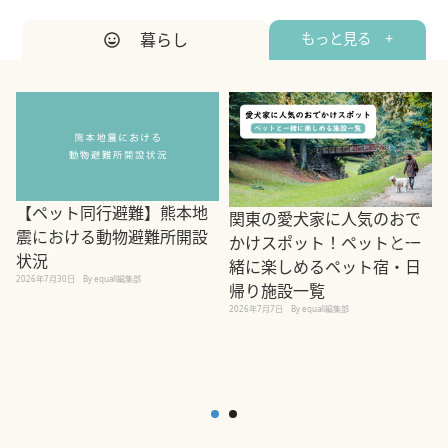
暮らし
もっと見る +
【ペット同行避難】熊本地
関東の愛犬家に人気のおで
震における動物避難所開設
かけスポット！ペットと一
状況
緒に楽しめるペット宿・日
2026年7月30日
By equall編集部
帰り施設一覧
2
2026年7月7日
By equall編集部