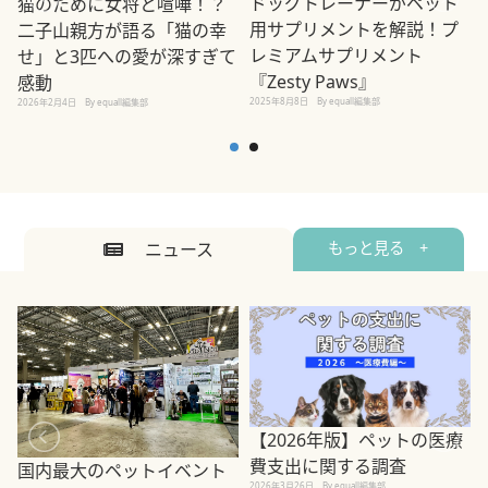
ドッグトレーナーがペット
猫のために女将と喧嘩！？
用サプリメントを解説！プ
二子山親方が語る「猫の幸
レミアムサプリメント
せ」と3匹への愛が深すぎて
2
『Zesty Paws』
感動
2025年8月8日
By equall編集部
2026年2月4日
By equall編集部
ニュース
もっと見る +
【2026年版】ペットの医療
費支出に関する調査
国内最大のペットイベント
2026年3月26日
By equall編集部