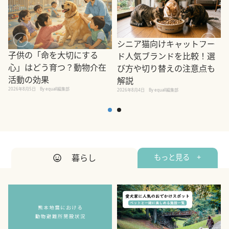
シニア猫向けキャットフー
子供の「命を大切にする
ド人気ブランドを比較！選
心」はどう育つ？動物介在
び方や切り替えの注意点も
活動の効果
解説
2026年8月5日
By equall編集部
2026年8月4日
By equall編集部
2
暮らし
もっと見る +