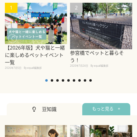
1
2
【2026年版】犬や猫と一緒
参宮橋でペットと暮らそ
に楽しめるペットイベント
う！
一覧
2020年7月24日
By equall編集部
2026年7月5日
By equall編集部
2
豆知識
もっと見る +