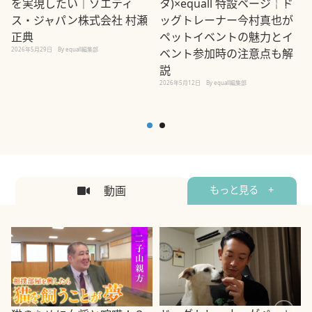
を実現したい｜ゾエティ
タ)×equall 特設ページ｜ド
ス・ジャパン株式会社 村瀬
ッグトレーナー今村真也が
正典
ペットイベントの魅力とイ
2026年5月29日
By equall編集部
ベント参加時の注意点も解
説
2026年5月12日
By equall編集部
2
動画
もっと見る +