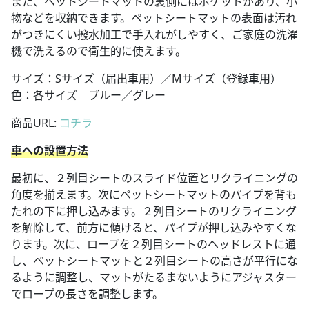
また、ペットシートマットの裏側にはポケットがあり、小
物などを収納できます。ペットシートマットの表面は汚れ
がつきにくい撥水加工で手入れがしやすく、ご家庭の洗濯
機で洗えるので衛生的に使えます。
サイズ：Sサイズ（届出車用）／Mサイズ（登録車用）
色：各サイズ ブルー／グレー
商品URL:
コチラ
車への設置方法
最初に、２列目シートのスライド位置とリクライニングの
角度を揃えます。次にペットシートマットのパイプを背も
たれの下に押し込みます。２列目シートのリクライニング
を解除して、前方に傾けると、パイプが押し込みやすくな
ります。次に、ロープを２列目シートのヘッドレストに通
し、ペットシートマットと２列目シートの高さが平行にな
るように調整し、マットがたるまないようにアジャスター
でロープの長さを調整します。