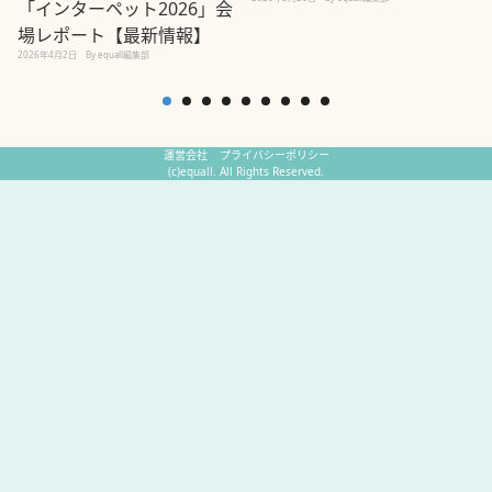
「インターペット2026」会
場レポート【最新情報】
2
2026年4月2日
By equall編集部
運営会社
プライバシーポリシー
(c)equall. All Rights Reserved.