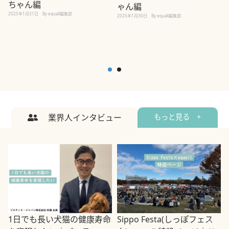
ちゃん編
ゃん編
2025年1月31日
By equall編集部
2
2025年1月30日
By equall編集部
業界人インタビュー
もっと見る +
1日でも長い犬猫の健康寿命
Sippo Festa(しっぽフェス