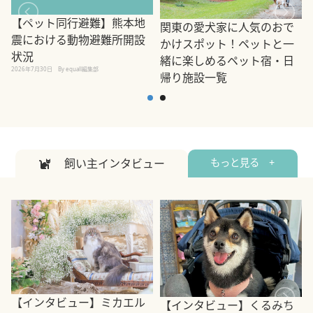
【ペット同行避難】熊本地
関東の愛犬家に人気のおで
震における動物避難所開設
かけスポット！ペットと一
状況
緒に楽しめるペット宿・日
2026年7月30日
By equall編集部
帰り施設一覧
2
2026年7月7日
By equall編集部
飼い主インタビュー
もっと見る +
【インタビュー】ミカエル
【インタビュー】くるみち