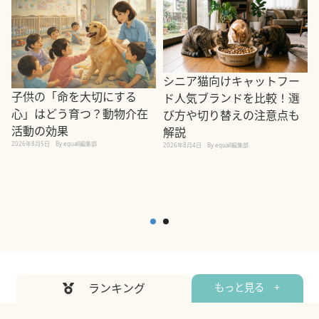
シニア猫向けキャットフー
子供の「命を大切にする
ド人気ブランドを比較！選
心」はどう育つ？動物介在
び方や切り替えの注意点も
活動の効果
解説
2026年8月5日
By equall編集部
2026年8月4日
By equall編集部
2
ランキング
もっと見る +