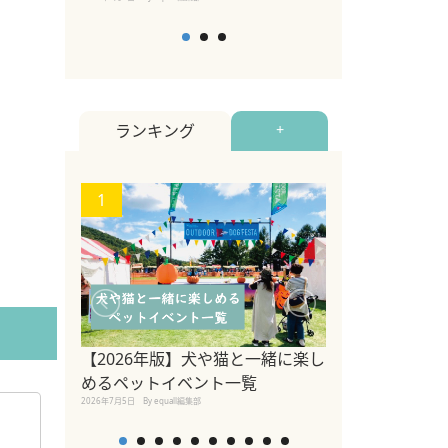
ランキング
+
1
2
関東の愛犬家に
ポット！ペット
【2026年版】犬や猫と一緒に楽し
ペット宿・日帰
めるペットイベント一覧
2026年7月7日
By equall編
2026年7月5日
By equall編集部