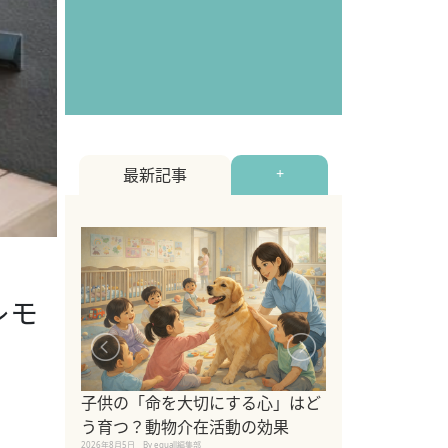
最新記事
+
レモ
シニア猫向けキ
ブランドを比較
子供の「命を大切にする心」はど
えの注意点も解
う育つ？動物介在活動の効果
2026年8月4日
By equall編
2026年8月5日
By equall編集部