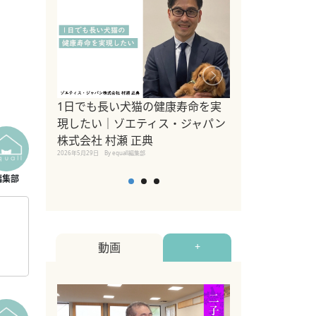
1日でも長い犬猫の健康寿命を実
Sippo Fest
現したい｜ゾエティス・ジャパン
タ)×equall
株式会社 村瀬 正典
レーナー今村真
2026年5月29日
By equall編集部
トの魅力とイベ
点も解説
2026年5月12日
By equall
動画
+