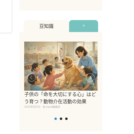
豆知識
+
シニア猫向けキ
ブランドを比較
子供の「命を大切にする心」はど
えの注意点も解
う育つ？動物介在活動の効果
2026年8月4日
By equall編
2026年8月5日
By equall編集部