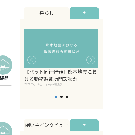
暮らし
+
【ペット同行避難】熊本地震にお
関東の愛犬家に
ける動物避難所開設状況
ポット！ペット
2026年7月30日
By equall編集部
ペット宿・日帰
2026年7月7日
By equall編
飼い主インタビュー
+