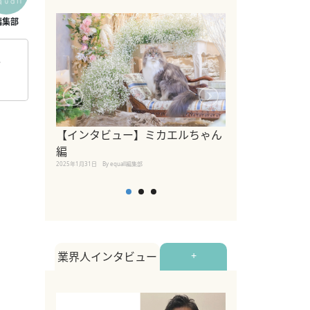
か
【インタビュー】ミカエルちゃん
【インタビュー
編
2025年1月30日
By equall
2025年1月31日
By equall編集部
業界人インタビュー
+