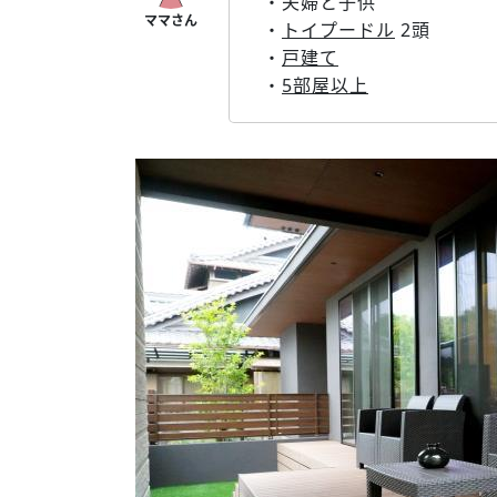
・夫婦と子供
・
トイプードル
2頭
・
戸建て
・
5部屋以上