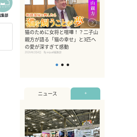
ドッグトレーナ
猫のために女将と喧嘩！？二子山
リメントを解説
親方が語る「猫の幸せ」と3匹へ
リメント『Zest
の愛が深すぎて感動
2025年8月8日
By equall編
2026年2月4日
By equall編集部
ニュース
+