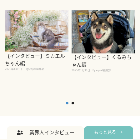
【インタビュー】ミカエル
【インタビュー】くるみち
ちゃん編
ゃん編
2025年1月31日
By equall編集部
2
2025年1月30日
By equall編集部
業界人インタビュー
もっと見る +