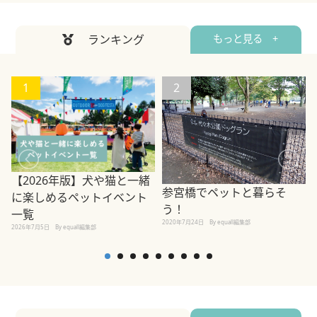
ランキング
もっと見る +
1
2
【2026年版】犬や猫と一緒
参宮橋でペットと暮らそ
に楽しめるペットイベント
う！
一覧
2020年7月24日
By equall編集部
2026年7月5日
By equall編集部
2