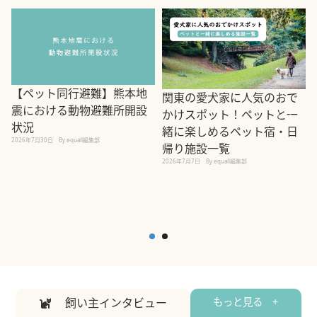
【ペット同行避難】熊本地
関東の愛犬家に人気のおで
震における動物避難所開設
かけスポット！ペットと一
状況
緒に楽しめるペット宿・日
2026年7月30日
By equall編集部
帰り施設一覧
2
2026年7月7日
By equall編集部
飼い主インタビュー
もっと見る +