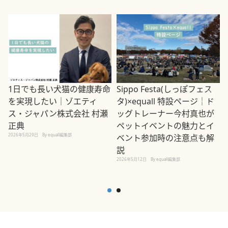
1日でも長い犬猫の健康寿命
Sippo Festa(しっぽフェス
を実現したい｜ゾエティ
タ)×equall 特設ページ｜ド
ス・ジャパン株式会社 村瀬
ッグトレーナー今村真也が
正典
ペットイベントの魅力とイ
2026年5月29日
By equall編集部
ベント参加時の注意点も解
説
2026年5月12日
By equall編集部
2