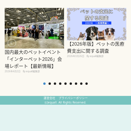
【2026年版】ペットの医療
費支出に関する調査
国内最大のペットイベント
2026年3月26日
By equall編集部
「インターペット2026」会
場レポート【最新情報】
2
2026年4月2日
By equall編集部
運営会社
プライバシーポリシー
(c)equall. All Rights Reserved.