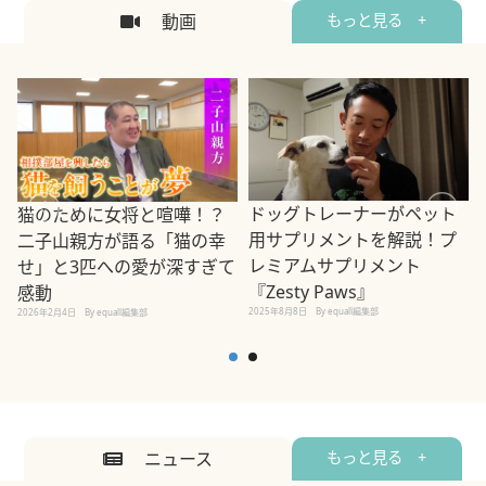
動画
もっと見る +
ドッグトレーナーがペット
猫のために女将と喧嘩！？
用サプリメントを解説！プ
二子山親方が語る「猫の幸
レミアムサプリメント
せ」と3匹への愛が深すぎて
2
『Zesty Paws』
感動
2025年8月8日
By equall編集部
2026年2月4日
By equall編集部
ニュース
もっと見る +