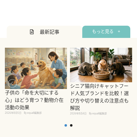
最新記事
もっと見る +
シニア猫向けキャットフー
子供の「命を大切にする
ド人気ブランドを比較！選
心」はどう育つ？動物介在
び方や切り替えの注意点も
活動の効果
解説
2026年8月5日
By equall編集部
2026年8月4日
By equall編集部
2