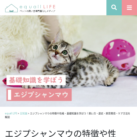
equall LIFE
>
豆知識
>
エジプシャンマウの特徴や性格・基礎知識を学ぼう！飼い方・歴史・飼育費用・ケア方法を
解説
エジプシャンマウの特徴や性