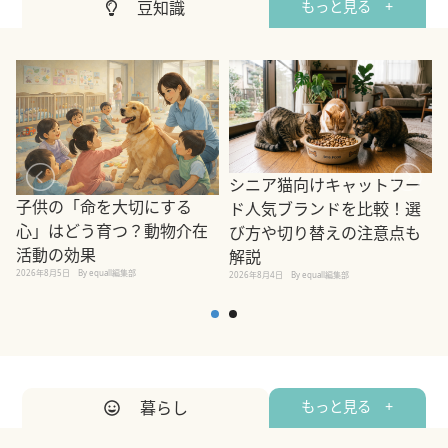
豆知識
もっと見る +
シニア猫向けキャットフー
子供の「命を大切にする
ド人気ブランドを比較！選
心」はどう育つ？動物介在
び方や切り替えの注意点も
活動の効果
解説
2026年8月5日
By equall編集部
2026年8月4日
By equall編集部
2
暮らし
もっと見る +