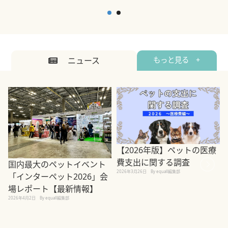
ニュース
もっと見る +
【2026年版】ペットの医療
費支出に関する調査
国内最大のペットイベント
2026年3月26日
By equall編集部
「インターペット2026」会
場レポート【最新情報】
2
2026年4月2日
By equall編集部