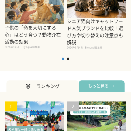
シニア猫向けキャットフー
子供の「命を大切にする
ド人気ブランドを比較！選
心」はどう育つ？動物介在
び方や切り替えの注意点も
活動の効果
解説
2026年8月5日
By equall編集部
2026年8月4日
By equall編集部
2
ランキング
もっと見る +
1
2