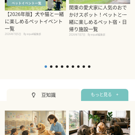
関東の愛犬家に人気のおで
【2026年版】犬や猫と一緒
かけスポット！ペットと一
に楽しめるペットイベント
緒に楽しめるペット宿・日
一覧
帰り施設一覧
2026年7月5日
By equall編集部
2026年7月7日
By equall編集部
2
豆知識
もっと見る +