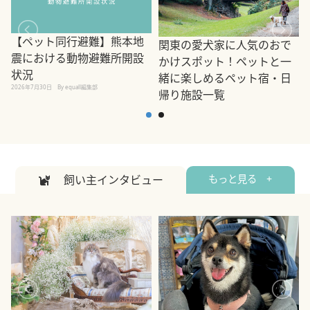
【ペット同行避難】熊本地
関東の愛犬家に人気のおで
震における動物避難所開設
かけスポット！ペットと一
状況
緒に楽しめるペット宿・日
2026年7月30日
By equall編集部
帰り施設一覧
2
2026年7月7日
By equall編集部
飼い主インタビュー
もっと見る +