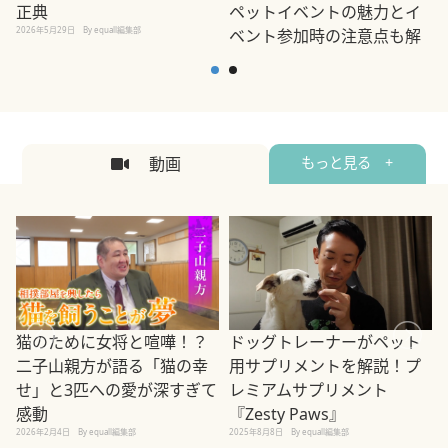
正典
ペットイベントの魅力とイ
2026年5月29日
By equall編集部
ベント参加時の注意点も解
説
2026年5月12日
By equall編集部
2
動画
もっと見る +
ドッグトレーナーがペット
猫のために女将と喧嘩！？
用サプリメントを解説！プ
二子山親方が語る「猫の幸
レミアムサプリメント
せ」と3匹への愛が深すぎて
2
『Zesty Paws』
感動
2025年8月8日
By equall編集部
2026年2月4日
By equall編集部