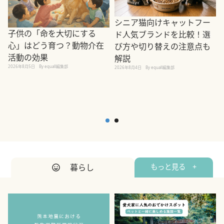
シニア猫向けキャットフー
子供の「命を大切にする
ド人気ブランドを比較！選
心」はどう育つ？動物介在
び方や切り替えの注意点も
活動の効果
解説
2026年8月5日
By equall編集部
2026年8月4日
By equall編集部
2
暮らし
もっと見る +