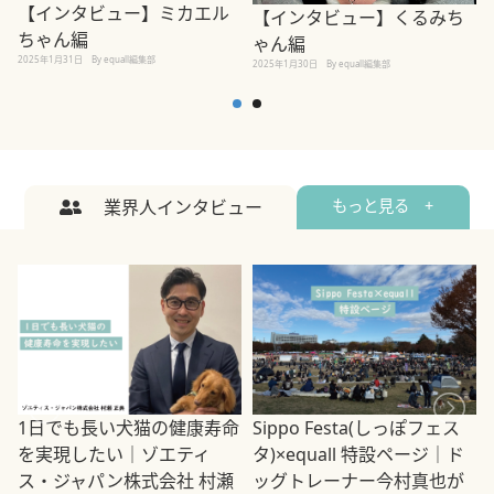
【インタビュー】ミカエル
【インタビュー】くるみち
ちゃん編
ゃん編
2025年1月31日
By equall編集部
2
2025年1月30日
By equall編集部
業界人インタビュー
もっと見る +
1日でも長い犬猫の健康寿命
Sippo Festa(しっぽフェス
を実現したい｜ゾエティ
タ)×equall 特設ページ｜ド
ス・ジャパン株式会社 村瀬
ッグトレーナー今村真也が