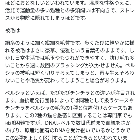
ほどにおとなしいといわれています。温厚な性格ゆえに、
活発で運動量の多い猫種との多頭飼いは不向きで、ストレ
スから物陰に隠れてしまうほどです。
被毛は
絹糸のように細く繊細な毛質です。歩くたびに軽やかに揺
れる被毛はまさに豪華、優雅という言葉そのままです。し
かし日常生活では毛玉やもつれができやすく、抜け毛も多
いことから週に数回のブラッシングが欠かせません。ペル
シャの被毛は短く切りそろえてしまうと、再度生えそろわ
ないことや毛質が変わってしまうこと場合があります。
ペルシャといえば、たびたびチンチラとの違いが注目され
ます。血統症発行団体によっては同種として扱うケースや
チンチラをペルシャの毛色の1種と位置付けるケースもあ
ります。この2種の猫を厳密に区別することは専門家でも
ほぼ困難ですが、DNAレベルで数世代前まで血統をさか
のぼり、原産地固有のDNAを受け継いでいるかどうかで
この2種を正しく区別することができるといわれていま