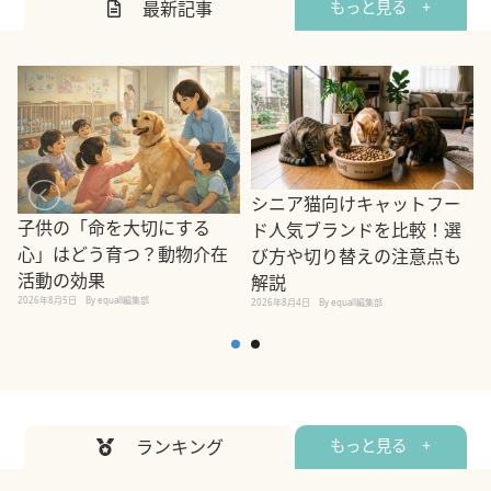
最新記事
もっと見る +
シニア猫向けキャットフー
子供の「命を大切にする
ド人気ブランドを比較！選
心」はどう育つ？動物介在
び方や切り替えの注意点も
活動の効果
解説
2026年8月5日
By equall編集部
2026年8月4日
By equall編集部
2
ランキング
もっと見る +