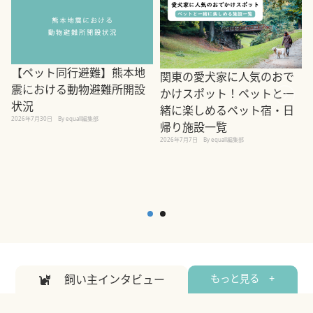
【ペット同行避難】熊本地
関東の愛犬家に人気のおで
震における動物避難所開設
かけスポット！ペットと一
状況
緒に楽しめるペット宿・日
2026年7月30日
By equall編集部
帰り施設一覧
2
2026年7月7日
By equall編集部
飼い主インタビュー
もっと見る +