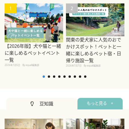
1
2
関東の愛犬家に人気のおで
【2026年版】犬や猫と一緒
かけスポット！ペットと一
に楽しめるペットイベント
緒に楽しめるペット宿・日
一覧
帰り施設一覧
2026年7月5日
By equall編集部
2026年7月7日
By equall編集部
2
豆知識
もっと見る +