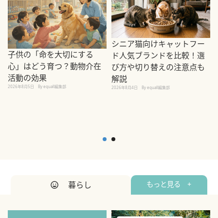
シニア猫向けキャットフー
子供の「命を大切にする
ド人気ブランドを比較！選
心」はどう育つ？動物介在
び方や切り替えの注意点も
活動の効果
解説
2026年8月5日
By equall編集部
2026年8月4日
By equall編集部
2
暮らし
もっと見る +